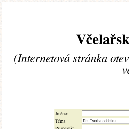
Včelařsk
(Internetová stránka ote
v
Jméno:
Téma:
Příspěvek: