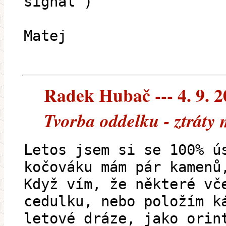
signal )
Matej
Radek Hubač --- 4. 9. 
Tvorba oddelku - ztráty
Letos jsem si se 100% ú
kočováku mám pár kamenů
Když vím, že některé vč
cedulku, nebo položím k
letové dráze, jako orin