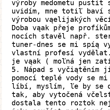
výroby medometu pustit 
uvidím, mne totiľ baví 
výrobou vąelijakých věc
Doba vąak přeje profíků
nocích stavěl např. ste
tuner-dnes se mi spíą v
vlastní profesí vydělat
je vąak ( moľná jen zat
5. Nápad s vyčiątěním j
pomocí teplé vody se mi
líbí, myslím, ľe by se 
tak, aby vytočená včels
dostala tento roztok ne