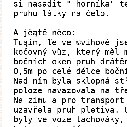
si nasadit " horníka" t
pruhu látky na čelo.
A jěątě něco:
Tuąím, ľe ve ©vihově js
kočovný vůz, který měl 
bočních oken pruh drátě
0,5m po celé délce bočn
Nad ním byla sklopná st
poloze navazovala na tř
Na zimu a pro transport
uzavřela pruh pletiva. 
byly ve voze tachováky,