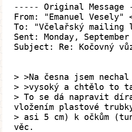
----- Original Message 
From: "Emanuel Vesely" 
To: "Včelařský mailing 
Sent: Monday, September
Subject: Re: Kočovný vů
> >Na česna jsem nechal
> >vysoký a chtělo to t
> To se dá napravit dír
vložením plastové trubk
> asi 5 cm) k očkům (tu
věc.