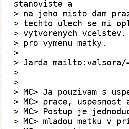
stanoviste a
> na jeho misto dam pra
> techto ulech se mi op
> vytvorenych vcelstev.
> pro vymenu matky.
>
> Jarda mailto:valsora/
>
>
> MC> Ja pouzivam s usp
> MC> prace, uspesnost 
> MC> Postup je jednodu
> MC> mladou matku v pr