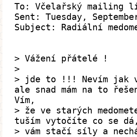
To: Včelařský mailing l
Sent: Tuesday, Septembe
Subject: Radiální medom
> Vážení přátelé !
>
> jde to !!! Nevím jak 
ale snad mám na to řeše
Vím,
> že ve starých medomet
tuším vytočíte co se dá
> vám stačí síly a nech