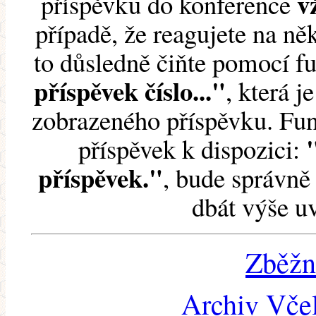
v
příspěvku do konference
případě, že reagujete na něk
to důsledně čiňte pomocí 
příspěvek číslo..."
, která j
zobrazeného příspěvku. Fun
příspěvek k dispozici:
příspěvek."
, bude správně 
dbát výše u
Zběžn
Archiv Včel