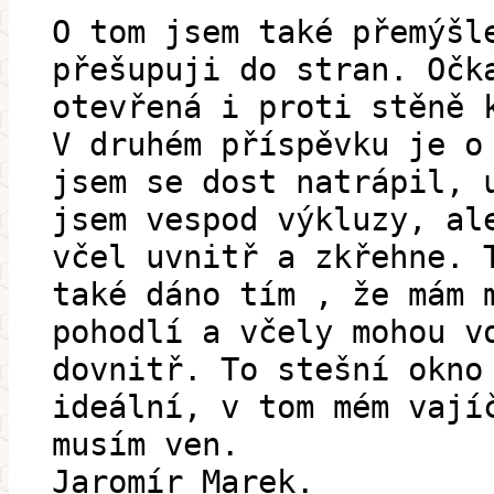
O tom jsem také přemýšl
přešupuji do stran. Očk
otevřená i proti stěně 
V druhém příspěvku je o
jsem se dost natrápil, 
jsem vespod výkluzy, al
včel uvnitř a zkřehne. 
také dáno tím , že mám 
pohodlí a včely mohou v
dovnitř. To stešní okno
ideální, v tom mém vají
musím ven.
Jaromír Marek.