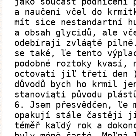
jako součást podnícení 
a naučení včel do krmít
mít sice nestandartní h
a obsah glycidů, ale vč
odebírají zvláątě pilně
se také, ľe tento výpla
podobné roztoky kvasí, 
octovatí jiľ třetí den 
důvodů bych ho krmil je
stanoviąti původu plást
6. Jsem přesvědčen, ľe 
opakují stále častěji j
téměř kaľdý rok a dokon
byly méně časté. Moľná 