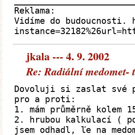
_______________________
Reklama:
Vidíme do budoucnosti. 
instance=32182%26url=ht
jkala --- 4. 9. 2002
Re: Radiální medomet- 
Dovoluji si zaslat své 
pro a proti:
1. mám průměrně kolem 1
2. hrubou kalkulací ( p
jsem odhadl, ľe na medo