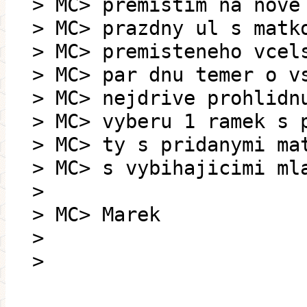
> MC> premistim na nove
> MC> prazdny ul s matk
> MC> premisteneho vcel
> MC> par dnu temer o v
> MC> nejdrive prohlidn
> MC> vyberu 1 ramek s 
> MC> ty s pridanymi ma
> MC> s vybihajicimi ml
>
> MC> Marek
>
>