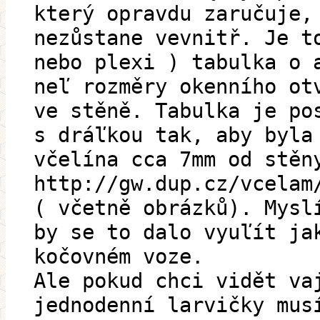
který opravdu zaručuje,
nezůstane vevnitř. Je t
nebo plexi ) tabulka o 
neľ rozměry okenního ot
ve stěně. Tabulka je po
s dráľkou tak, aby byla
včelína cca 7mm od stěn
http://gw.dup.cz/vcelam
( včetně obrázků). Mysl
by se to dalo vyuľít ja
kočovném voze.
Ale pokud chci vidět va
jednodenní larvičky mus