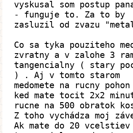
vyskusal som postup pan
- funguje to. Za to by
zasluzil od zvazu "meta
Co sa tyka pouziteho me
zvratny a v zalohe 3 ra
tangencialny ( stary po
) . Aj v tomto starom
medomete na rucny pohon
ked mate tocit 2x2 minu
rucne na 500 obratok ko
Z toho vychádza moj záv
Ak mate do 20 vcelstiev