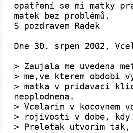
opatření se mi matky pr
matek bez problémů.
S pozdravem Radek
Dne 30. srpen 2002, Vce
> Zaujala me uvedena me
> me,ve kterem obdobi v
> matka v pridavaci kli
neoplodnena.
> Vcelarim v kocovnem v
> rojivosti v dobe, kdy
> Preletak utvorim tak,