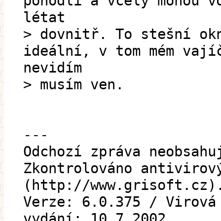
pohodlí a včely mohou v
létat
> dovnitř. To stešní ok
ideální, v tom mém vají
nevidím
> musím ven.
---
Odchozí zpráva neobsahu
Zkontrolováno antivirov
(http://www.grisoft.cz)
Verze: 6.0.375 / Virová
vydání: 10.7.2002