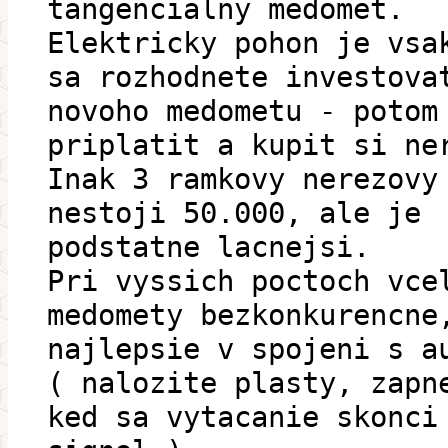
tangencialny medomet.
Elektricky pohon je vsa
sa rozhodnete investova
novoho medometu - potom
priplatit a kupit si ne
Inak 3 ramkovy nerezovy
nestoji 50.000, ale je
podstatne lacnejsi.
Pri vyssich poctoch vce
medomety bezkonkurencne
najlepsie v spojeni s a
( nalozite plasty, zapn
ked sa vytacanie skonci