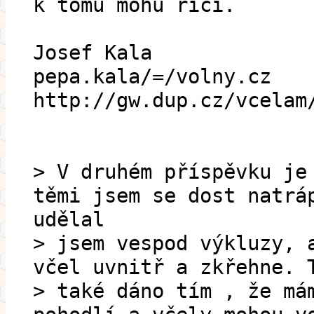
k tomu mohu říci.
Josef Kala
pepa.kala/=/volny.cz
http://gw.dup.cz/vcelam
> V druhém příspěvku je
těmi jsem se dost natrá
udělal
> jsem vespod výkluzy, 
včel uvnitř a zkřehne. 
> také dáno tím , že má