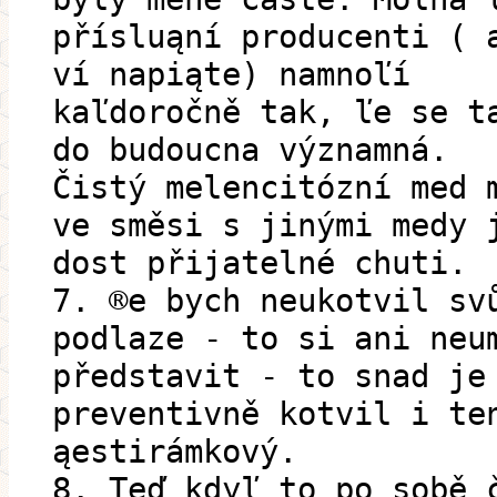
přísluąní producenti ( 
ví napiąte) namnoľí
kaľdoročně tak, ľe se t
do budoucna významná.
Čistý melencitózní med 
ve směsi s jinými medy 
dost přijatelné chuti.
7. ®e bych neukotvil sv
podlaze - to si ani neu
představit - to snad je
preventivně kotvil i te
ąestirámkový.
8. Teď kdyľ to po sobě 