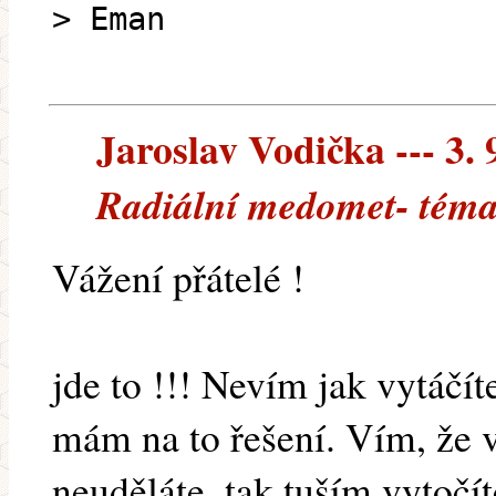
> Eman
Jaroslav Vodička --- 3. 
Radiální medomet- téma
Vážení přátelé !
jde to !!! Nevím jak vytáčí
mám na to řešení. Vím, že 
neuděláte, tak tuším vytočít