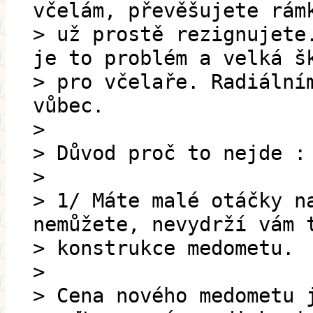
včelám, převěšujete rám
> už prostě rezignujete
je to problém a velká š
> pro včelaře. Radiální
vůbec.
>
> Důvod proč to nejde :
>
> 1/ Máte malé otáčky n
nemůžete, nevydrží vám 
> konstrukce medometu.
>
> Cena nového medometu 