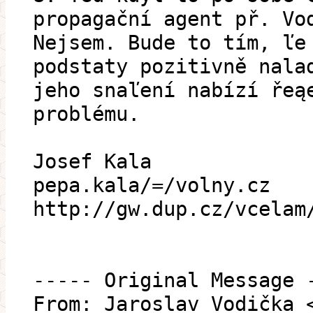
propagační agent př. Vo
Nejsem. Bude to tím, ľe
podstaty pozitivně nala
jeho snaľení nabízí řeą
problému.
Josef Kala
pepa.kala/=/volny.cz
http://gw.dup.cz/vcelam
----- Original Message 
From: Jaroslav Vodička 