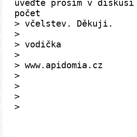
uveďte prosím v diskusi
počet
> včelstev. Děkuji.
>
> vodička
>
> www.apidomia.cz
>
>
>
>