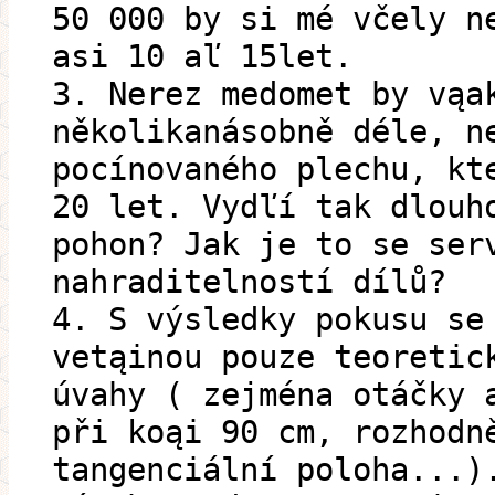
50 000 by si mé včely n
asi 10 aľ 15let.
3. Nerez medomet by vąa
několikanásobně déle, n
pocínovaného plechu, kt
20 let. Vydľí tak dlouh
pohon? Jak je to se ser
nahraditelností dílů?
4. S výsledky pokusu se
vetąinou pouze teoretic
úvahy ( zejména otáčky 
při koąi 90 cm, rozhodn
tangenciální poloha...)