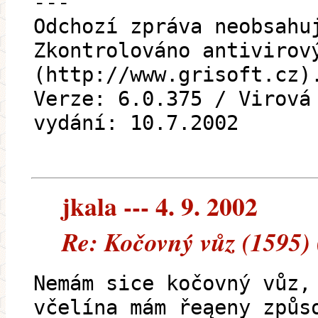
---
Odchozí zpráva neobsahu
Zkontrolováno antivirov
(http://www.grisoft.cz)
Verze: 6.0.375 / Virová
vydání: 10.7.2002
jkala --- 4. 9. 2002
Re: Kočovný vůz (1595) 
Nemám sice kočovný vůz,
včelína mám řeąeny způs