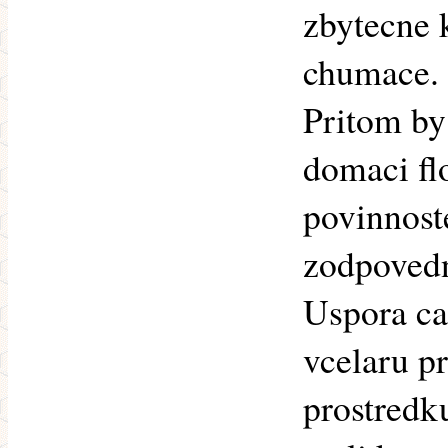
zbytecne 
chumace.
Pritom by
domaci fl
povinnost
zodpovedn
Uspora ca
vcelaru p
prostredku