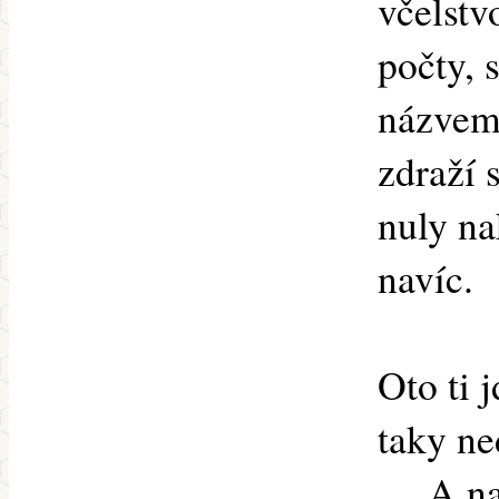
včelstv
počty, s
názvem 
zdraží s
nuly na
navíc.
Oto ti 
taky ne
.... A 