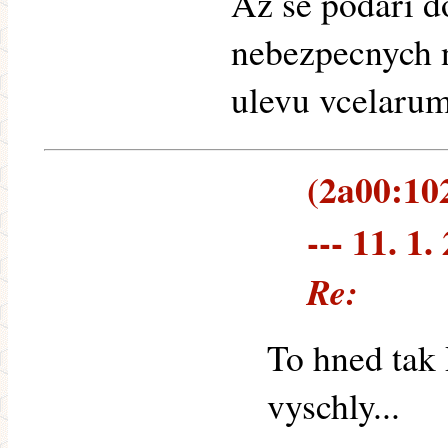
Az se podari d
nebezpecnych n
ulevu vcelarum
(2a00:10
--- 11. 1.
Re:
To hned tak
vyschly...