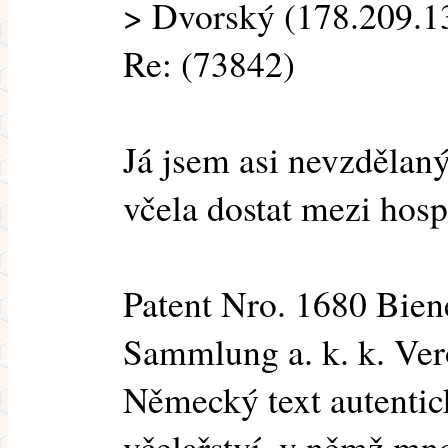
> Dvorský (178.209.13
Re: (73842)
Já jsem asi nevzdělaný
včela dostat mezi hosp
Patent Nro. 1680 Bien
Sammlung a. k. k. Vero
Německý text autentic
včelařství, v němž mn