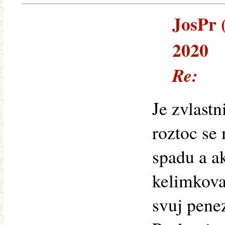
JosPr (
2020
Re:
Je zvlast
roztoc se
spadu a ak
kelimkova 
svuj penez