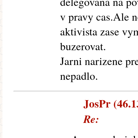
delegovana na po
v pravy cas.Ale 
aktivista zase vy
buzerovat.
Jarni narizene pr
nepadlo.
JosPr (46.13
Re: