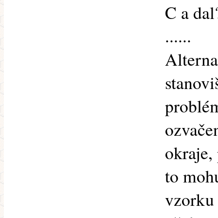
C a dal
......
Alterna
stanovi
problém
ozvače
okraje,
to mohu
vzorku 