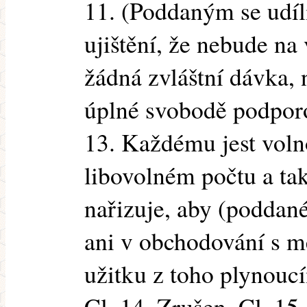
11. (Poddaným se udíl
ujištění, že nebude na
žádná zvláštní dávka, 
úplné svobodě podporo
13. Každému jest voln
libovolném počtu a ta
nařizuje, aby (poddané
ani v obchodování s m
užitku z toho plynoucí
Cl. 14. Zrušen. Cl. 15