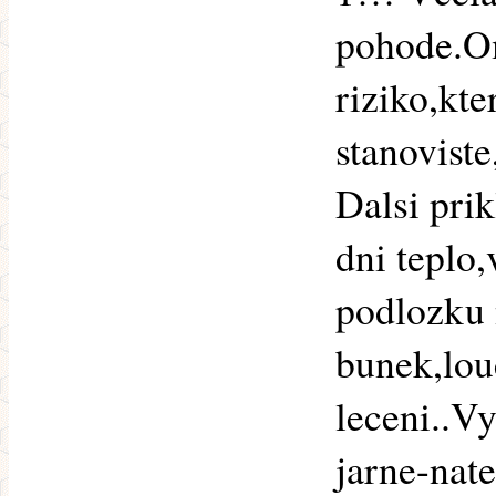
pohode.Om
riziko,kte
stanoviste
Dalsi prik
dni teplo
podlozku 
bunek,lou
leceni..V
jarne-nat