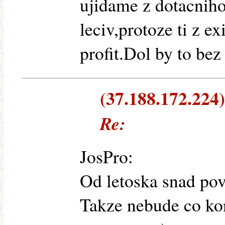
ujidame z dotacnih
leciv,protoze ti z e
profit.Dol by to bez
(37.188.172.224) 
Re:
JosPro:
Od letoska snad pov
Takze nebude co ko