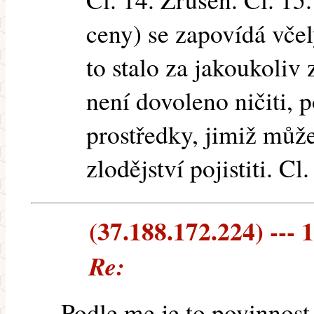
ceny) se zapovídá včely
to stalo za jakoukoliv
není dovoleno ničiti, p
prostředky, jimiž může
zlodějství pojistiti. Cl
(37.188.172.224) --- 1
Re:
Podle me je to povinnost