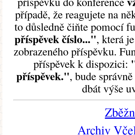
v
příspěvku do konference
případě, že reagujete na něk
to důsledně čiňte pomocí 
příspěvek číslo..."
, která j
zobrazeného příspěvku. Fun
příspěvek k dispozici:
příspěvek."
, bude správně 
dbát výše u
Zběžn
Archiv Včel