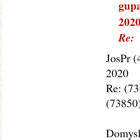
gupa
202
Re:
JosPr (
2020
Re: (73
(73850
Domysl