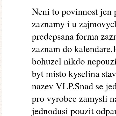
Neni to povinnost jen 
zaznamy i u zajmovych
predepsana forma zazn
zaznam do kalendare.P
bohuzel nikdo nepouz
byt misto kyselina st
nazev VLP.Snad se je
pro vyrobce zamysli na
jednodusi pouzit odpa