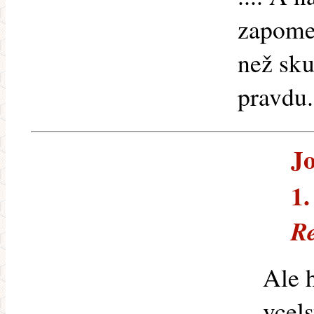
zapomeň
než sku
pravdu.
Jo
1.
R
Ale 
vcel