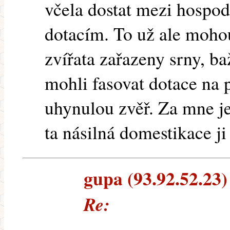
včela dostat mezi hospod
dotacím. To už ale moho
zvířata zařazeny srny, baž
mohli fasovat dotace na 
uhynulou zvěř. Za mne je 
ta násilná domestikace j
gupa (93.92.52.23) 
Re: