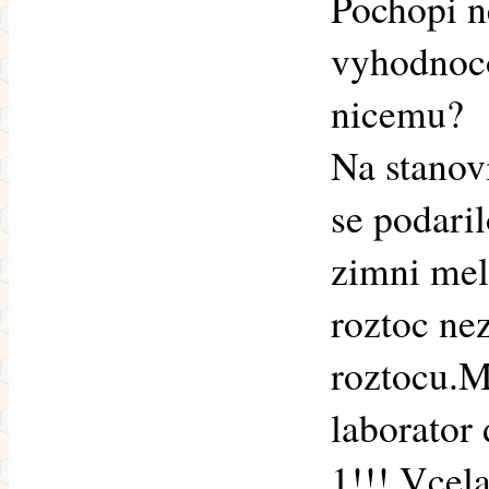
Pochopi n
vyhodnoco
nicemu?
Na stanovi
se podaril
zimni mel
roztoc nez
roztocu.M
laborator
1!!! Vcela