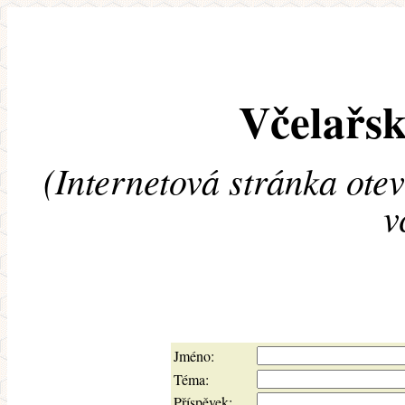
Včelařsk
(Internetová stránka ote
v
Jméno:
Téma:
Příspěvek: