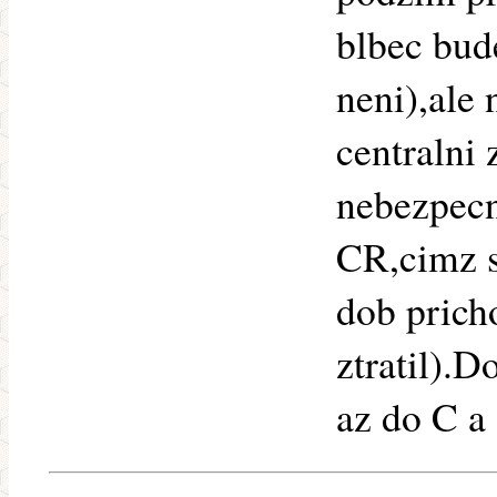
blbec bud
neni),ale
centralni 
nebezpecn
CR,cimz s
dob pric
ztratil).
az do C a