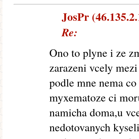
JosPr (46.135.2.1
Re:
Ono to plyne i ze 
zarazeni vcely mezi
podle mne nema co 
myxematoze ci moru
namicha doma,u vcel
nedotovanych kysel