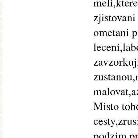
meli,kter
zjistovani
ometani p
leceni,lab
zavzorkuj
zustanou,
malovat,a
Misto toh
cesty,zru
podzim pr