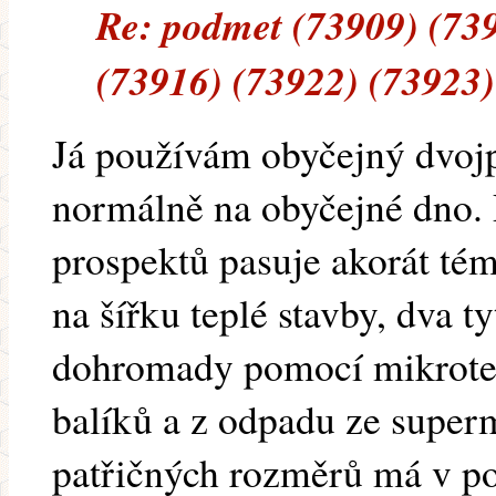
Re: podmet (73909) (73
(73916) (73922) (73923)
Já používám obyčejný dvojp
normálně na obyčejné dno. 
prospektů pasuje akorát té
na šířku teplé stavby, dva t
dohromady pomocí mikroteno
balíků a z odpadu ze super
patřičných rozměrů má v po