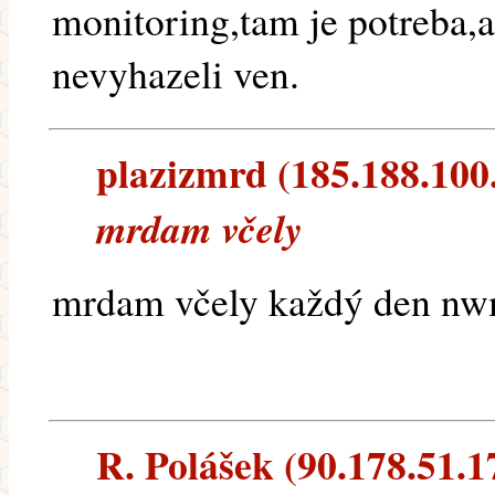
monitoring,tam je potreba,
nevyhazeli ven.
plazizmrd (185.188.100.2
mrdam včely
mrdam včely každý den nwm
R. Polášek (90.178.51.17