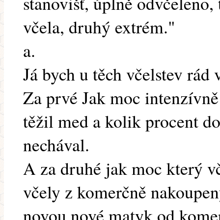
stanovišť, úplně odvčeleno, 
včela, druhý extrém."
a.
Já bych u těch včelstev rád 
Za prvé Jak moc intenzívně 
těžil med a kolik procent 
nechával.
A za druhé jak moc který v
včely z komerčně nakoupen
novou nové matyk od komer