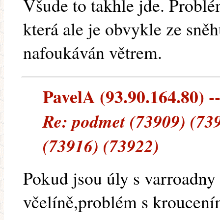
Všude to takhle jde. Problé
která ale je obvykle ze sněh
nafoukáván větrem.
PavelA (93.90.164.80) --
Re: podmet (73909) (73
(73916) (73922)
Pokud jsou úly s varroadny
včelíně,problém s kroucení