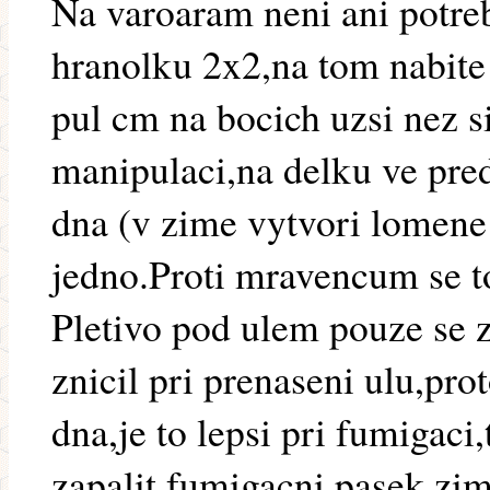
Na varoaram neni ani potre
hranolku 2x2,na tom nabite 
pul cm na bocich uzsi nez s
manipulaci,na delku ve pred
dna (v zime vytvori lomene 
jedno.Proti mravencum se to
Pletivo pod ulem pouze se z
znicil pri prenaseni ulu,pro
dna,je to lepsi pri fumigaci,
zapalit fumigacni pasek,zim