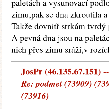
paletách a vysunovací podl
zimu,pak se dna zkroutila a
Takže dovnitř strkám tvrdý 
A pevná dna jsou na paletá
nich přes zimu sráží,v rozíc
JosPr (46.135.67.151) --
Re: podmet (73909) (73
(73916)