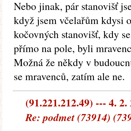
Nebo jinak, pár stanovišť j
když jsem včelařům kdysi o
kočovných stanovišť, kdy se
přímo na pole, byli mravenc
Možná že někdy v budoucnu
se mravenců, zatím ale ne.
(91.221.212.49) --- 4. 2.
Re: podmet (73914) (73