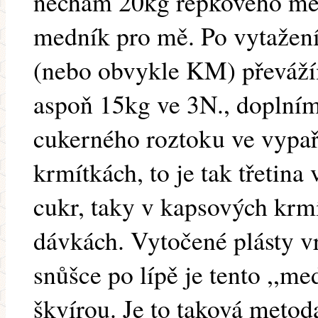
nechám 20kg řepkového med
medník pro mě. Po vytažen
(nebo obvykle KM) převáží
aspoň 15kg ve 3N., doplní
cukerného roztoku ve vypa
krmítkách, to je tak třetina
cukr, taky v kapsových krm
dávkách. Vytočené plásty v
snůšce po lípě je tento ,,me
škvírou. Je to taková meto