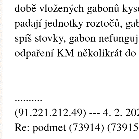
době vložených gabonů kys
padají jednotky roztočů, ga
spíš stovky, gabon nefunguj
odpaření KM několikrát do 
..........
(91.221.212.49) --- 4. 2. 20
Re: podmet (73914) (73915