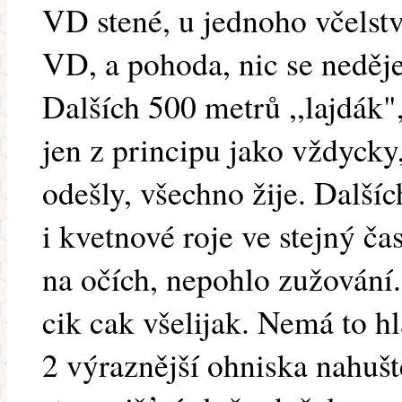
VD stené, u jednoho včelstv
VD, a pohoda, nic se neděje
Dalších 500 metrů ,,lajdák",
jen z principu jako vždycky
odešly, všechno žije. Dalš
i kvetnové roje ve stejný č
na očích, nepohlo zužování.
cik cak všelijak. Nemá to hl
2 výraznější ohniska nahuš