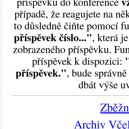
v
příspěvku do konference
případě, že reagujete na něk
to důsledně čiňte pomocí 
příspěvek číslo..."
, která j
zobrazeného příspěvku. Fun
příspěvek k dispozici:
příspěvek."
, bude správně 
dbát výše u
Zběžn
Archiv Včel