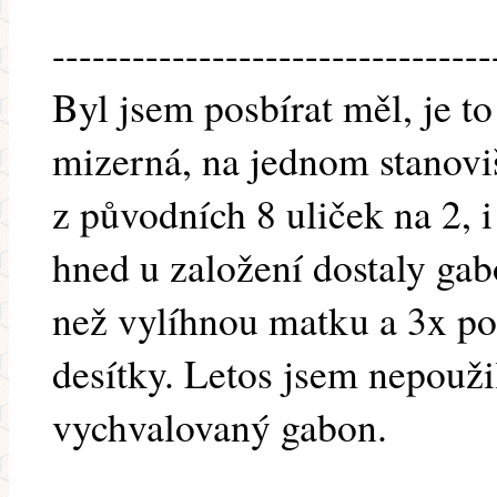
---------------------------------
Byl jsem posbírat měl, je to 
mizerná, na jednom stanoviš
z původních 8 uliček na 2,
hned u založení dostaly gab
než vylíhnou matku a 3x p
desítky. Letos jsem nepouži
vychvalovaný gabon.