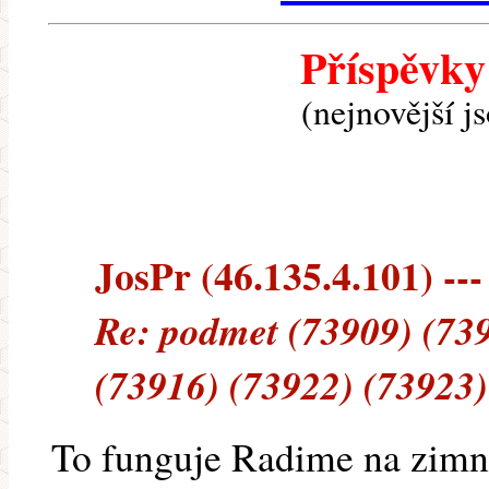
Příspěvky
(nejnovější j
JosPr (46.135.4.101) ---
Re: podmet (73909) (73
(73916) (73922) (73923)
To funguje Radime na zimni