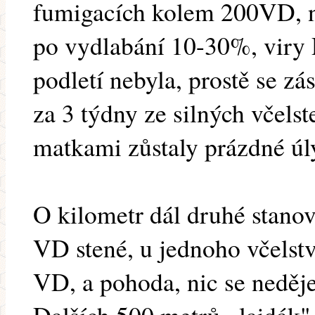
fumigacích kolem 200VD, n
po vydlabání 10-30%, viry
podletí nebyla, prostě se zá
za 3 týdny ze silných včels
matkami zůstaly prázdné úly
O kilometr dál druhé stano
VD stené, u jednoho včelstv
VD, a pohoda, nic se neděje