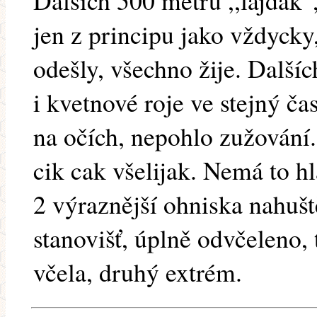
Dalších 500 metrů ,,lajdák",
jen z principu jako vždycky
odešly, všechno žije. Dalš
i kvetnové roje ve stejný č
na očích, nepohlo zužování.
cik cak všelijak. Nemá to hl
2 výraznější ohniska nahuš
stanovišť, úplně odvčeleno, 
včela, druhý extrém.