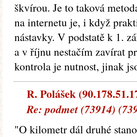
škvírou. Je to taková meto
na internetu je, i když prakt
nástavky. V podstatě k 1. zá
a v říjnu nestačím zavírat 
kontrola je nutnost, jinak j
R. Polášek (90.178.51.17
Re: podmet (73914) (73
"O kilometr dál druhé stan