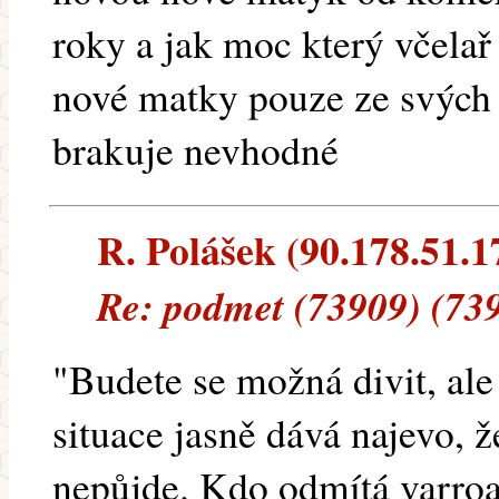
roky a jak moc který včela
nové matky pouze ze svých 
brakuje nevhodné
R. Polášek (90.178.51.17
Re: podmet (73909) (73
"Budete se možná divit, al
situace jasně dává najevo, 
nepůjde. Kdo odmítá varro