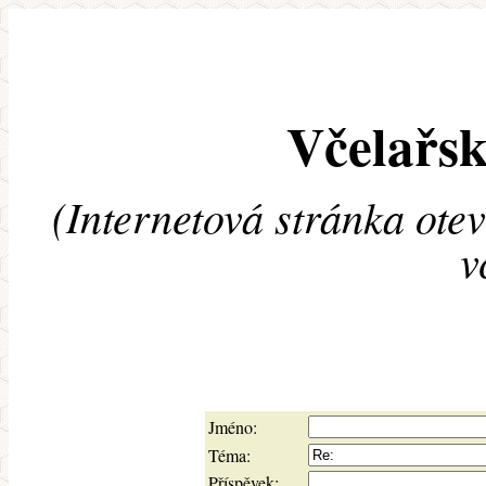
Včelařsk
(Internetová stránka ote
v
Jméno:
Téma:
Příspěvek: