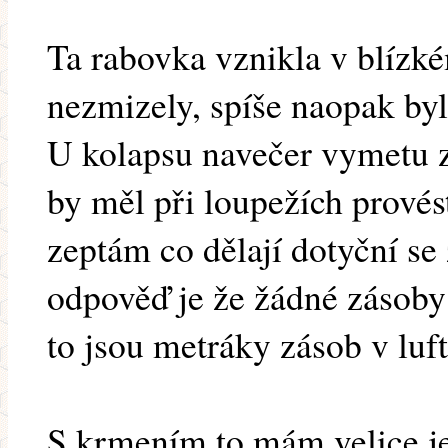
Ta rabovka vznikla v blízk
nezmizely, spíše naopak byl 
U kolapsu navečer vymetu zb
by měl při loupežích provés
zeptám co dělají dotyční se
odpověď je že žádné zásoby
to jsou metráky zásob v luft
S krmením to mám velice j