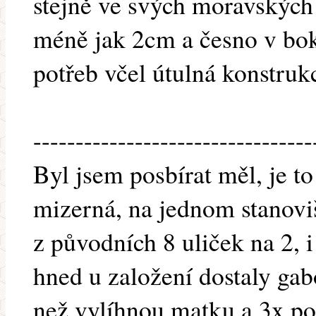
stejně ve svých moravských
méně jak 2cm a česno v bok
potřeb včel útulná konstruk
---------------------------------
Byl jsem posbírat měl, je to 
mizerná, na jednom stanoviš
z původních 8 uliček na 2,
hned u založení dostaly gab
než vylíhnou matku a 3x p