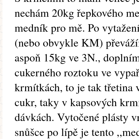
nechám 20kg řepkového med
medník pro mě. Po vytažen
(nebo obvykle KM) převáží
aspoň 15kg ve 3N., doplní
cukerného roztoku ve vypa
krmítkách, to je tak třetina
cukr, taky v kapsových krm
dávkách. Vytočené plásty v
snůšce po lípě je tento ,,me