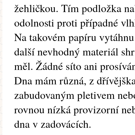
žehličkou. Tím podložka na
odolnosti proti případné vlh
Na takovém papíru vytáhnu 
další nevhodný materiál sh
měl. Žádné síto ani prosíván
Dna mám různá, z dřívějška
zabudovaným pletivem nebo 
rovnou nízká provizorní ne
dna v zadovácích.