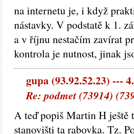
na internetu je, i když prakt
nástavky. V podstatě k 1. zá
a v říjnu nestačím zavírat 
kontrola je nutnost, jinak j
gupa (93.92.52.23) --- 4
Re: podmet (73914) (73
A teď popiš Martin H ještě 
stanovišti ta rabovka. Tz. 