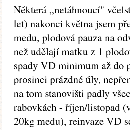
Některá ,,netáhnoucí" včel
let) nakonci května jsem př
medu, plodová pauza na odv
než udělají matku z 1 plodo
spady VD minimum až do po
prosinci prázdné úly, nepř
na tom stanovišti padly vše
rabovkách - říjen/listopad 
20kg medu), reinvaze VD se