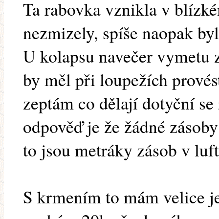
Ta rabovka vznikla v blízk
nezmizely, spíše naopak byl 
U kolapsu navečer vymetu zb
by měl při loupežích provés
zeptám co dělají dotyční se
odpověď je že žádné zásoby
to jsou metráky zásob v luft
S krmením to mám velice j