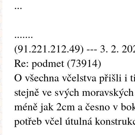
...
.......
(91.221.212.49) --- 3. 2. 20
Re: podmet (73914)
O všechna včelstva přišli i t
stejně ve svých moravských
méně jak 2cm a česno v bok
potřeb včel útulná konstruk