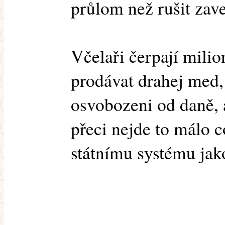
průlom než rušit zav
Včelaři čerpají milio
prodávat drahej med,
osvobozeni od daně, 
přeci nejde to málo 
státnímu systému jako
.........