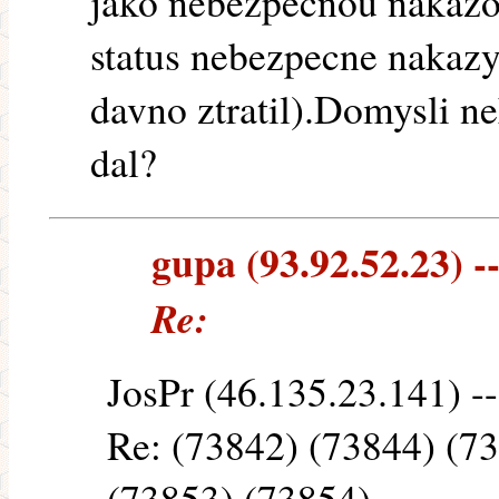
jako nebezpecnou nakazo
status nebezpecne nakaz
davno ztratil).Domysli n
dal?
gupa (93.92.52.23) --
Re:
JosPr (46.135.23.141) --
Re: (73842) (73844) (7
(73853) (73854)