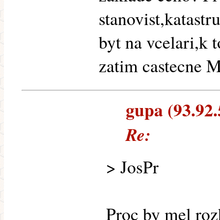
stanovist,katast
byt na vcelari,k
zatim castecne 
gupa (93.92.5
Re:
> JosPr
Proc by mel roz