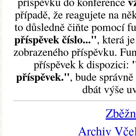
v
příspěvku do konference
případě, že reagujete na něk
to důsledně čiňte pomocí 
příspěvek číslo..."
, která j
zobrazeného příspěvku. Fun
příspěvek k dispozici:
příspěvek."
, bude správně 
dbát výše u
Zběžn
Archiv Včel