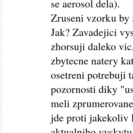
se aerosol dela).
Zruseni vzorku by z
Jak? Zavadejici vy
zhorsuji daleko vi
zbytecne natery kat
osetreni potrebuji 
pozornosti diky "
meli zprumerovane
jde proti jakekoliv
aktualniho vyskytu