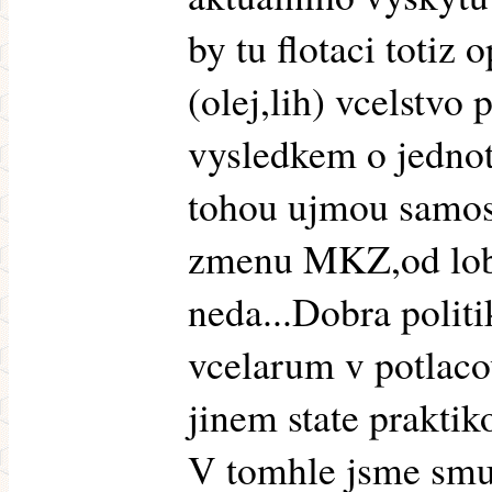
by tu flotaci totiz
(olej,lih) vcelstvo
vysledkem o jednot
tohou ujmou samost
zmenu MKZ,od lob
neda...Dobra politi
vcelarum v potlaco
jinem state praktik
V tomhle jsme smut