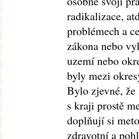
osobně svojí pra
radikalizace, at
problémech a ce
zákona nebo vyh
uzemí nebo okr
byly mezi okresy
Bylo zjevné, že 
s kraji prostě m
doplňují si met
zdravotní a pohl