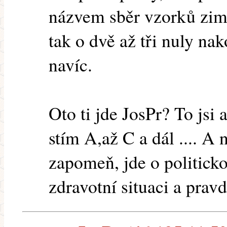
názvem sběr vzorků zimn
tak o dvě až tři nuly na
navíc.
Oto ti jde JosPr? To jsi
stím A,až C a dál .... A
zapomeň, jde o politick
zdravotní situaci a pravd