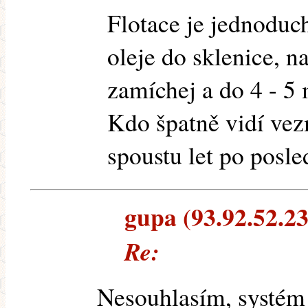
Flotace je jednoduch
oleje do sklenice, n
zamíchej a do 4 - 5 
Kdo špatně vidí vez
spoustu let po posl
gupa (93.92.52.23)
Re:
Nesouhlasím, systém 