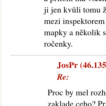
ji jen kvůli tomu 
mezi inspektorem 
mapky a několik st
ročenky.
JosPr (46.135.
Re:
Proc by mel rozh
zaklade ceho? P