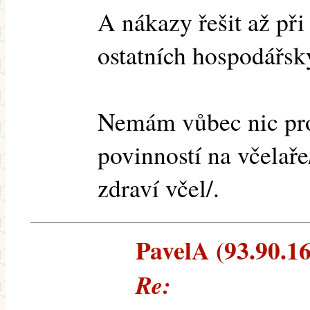
A nákazy řešit až př
ostatních hospodářský
Nemám vůbec nic pr
povinností na včelař
zdraví včel/.
PavelA (93.90.164
Re: