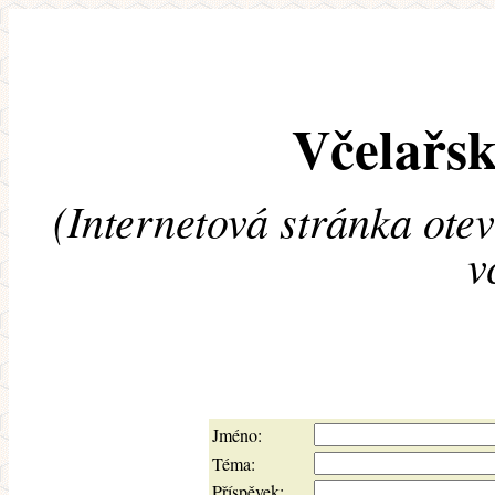
Včelařsk
(Internetová stránka ote
v
Jméno:
Téma:
Příspěvek: