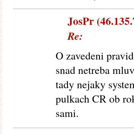
JosPr (46.135.7
Re:
O zavedeni pravi
snad netreba mluv
tady nejaky syste
pulkach CR ob rok
sami.