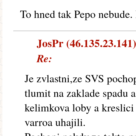
To hned tak Pepo nebude. 
JosPr (46.135.23.141) 
Re:
Je zvlastni,ze SVS pochop
tlumit na zaklade spadu a 
kelimkova loby a kreslici
varroa uhajili.