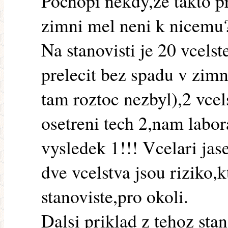
Pochopi nekdy,ze takto 
zimni mel neni k nicemu
Na stanovisti je 20 vcelst
prelecit bez spadu v zim
tam roztoc nezbyl),2 vcel
osetreni tech 2,nam labor
vysledek 1!!! Vcelari jas
dve vcelstva jsou riziko,
stanoviste,pro okoli.
Dalsi priklad z tehoz stan