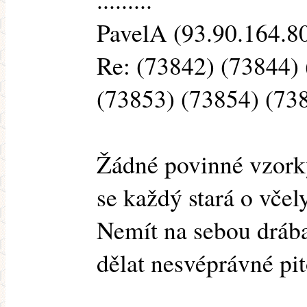
PavelA (93.90.164.80
Re: (73842) (73844)
(73853) (73854) (73
Žádné povinné vzork
se každý stará o včel
Nemít na sebou drába
dělat nesvéprávné pi