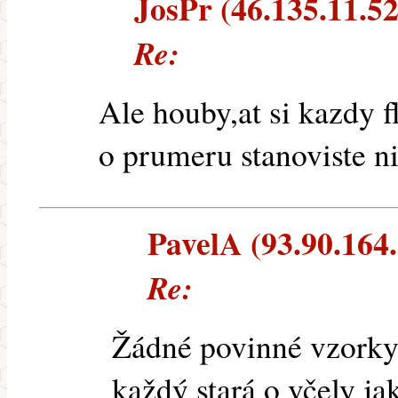
JosPr (46.135.11.52)
Re:
Ale houby,at si kazdy 
o prumeru stanoviste ni
PavelA (93.90.164.8
Re:
Žádné povinné vzorky,
každý stará o včely ja