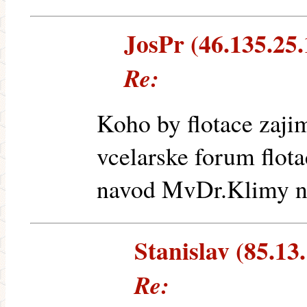
JosPr (46.135.25.1
Re:
Koho by flotace zaji
vcelarske forum flota
navod MvDr.Klimy na 
Stanislav (85.13.
Re: