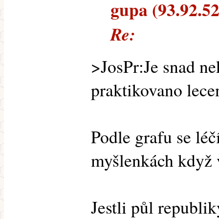
gupa (93.92.52.
Re:
>JosPr:Je snad ne
praktikovano lece
Podle grafu se léč
myšlenkách když 
Jestli půl republ