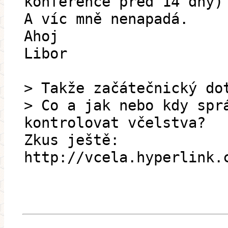
konference před 14 dny)
A víc mně nenapadá.
Ahoj
Libor
> Takže začátečnický do
> Co a jak nebo kdy spr
kontrolovat včelstva?
Zkus ještě:
http://vcela.hyperlink.