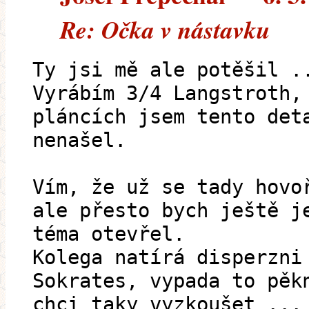
Re: Očka v nástavku
Ty jsi mě ale potěšil .
Vyrábím 3/4 Langstroth,
pláncích jsem tento det
nenašel.
Vím, že už se tady hovo
ale přesto bych ještě j
téma otevřel.
Kolega natírá disperzni
Sokrates, vypada to pěk
chci taky vyzkoušet ...