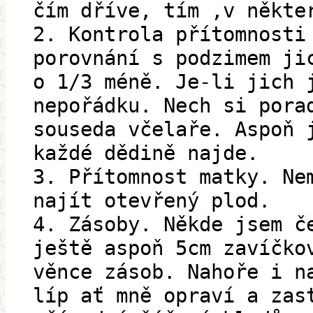
čím dříve, tím ,v někte
2. Kontrola přítomnosti
porovnání s podzimem ji
o 1/3 méně. Je-li jich 
nepořádku. Nech si pora
souseda včelaře. Aspoň 
každé dědině najde.
3. Přítomnost matky. Ne
najít otevřený plod.
4. Zásoby. Někde jsem č
ještě aspoň 5cm zavíčko
věnce zásob. Nahoře i n
líp ať mně opraví a zas