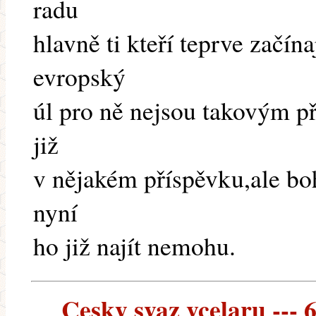
radu
hlavně ti kteří teprve začín
evropský
úl pro ně nejsou takovým p
již
v nějakém příspěvku,ale boh
nyní
ho již najít nemohu.
Cesky svaz vcelaru --- 6