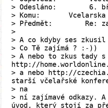
> Odesláno: 6. břez
> Komu: Vcelarska k
> Předmět: Re: zac
>
> A co kdyby ses zkusil
> Co Tě zajímá ? :-))
> A nebo to zkus tady s
http://home.worldonline
> a nebo http://czechia
starší včelařské konfer
> na
> ní zajímavé odkazy. A
úvod, který stojí za př