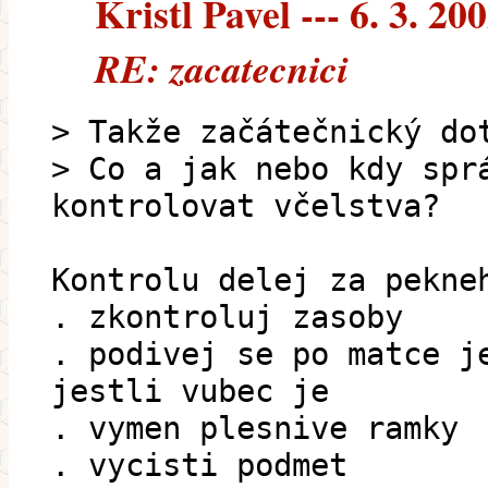
Kristl Pavel --- 6. 3. 20
RE: zacatecnici
> Takže začátečnický do
> Co a jak nebo kdy spr
kontrolovat včelstva?
Kontrolu delej za pekne
. zkontroluj zasoby
. podivej se po matce j
jestli vubec je
. vymen plesnive ramky
. vycisti podmet