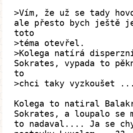
>Vím, že už se tady hov
ale přesto bych ještě j
toto
>téma otevřel.
>Kolega natírá disperzn
Sokrates, vypada to pěk
to
>chci taky vyzkoušet ..
Kolega to natiral Balak
Sokrates, a loupalo se 
to nadaval.... Ja se ch