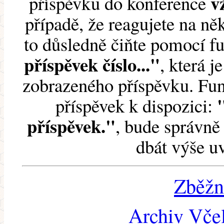
v
příspěvku do konference
případě, že reagujete na něk
to důsledně čiňte pomocí 
příspěvek číslo..."
, která j
zobrazeného příspěvku. Fun
příspěvek k dispozici:
příspěvek."
, bude správně 
dbát výše u
Zběžn
Archiv Včel