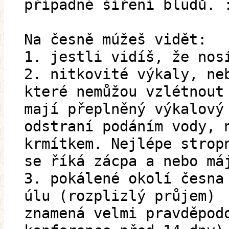
případné šíření bludů. 
Na česně múžeš vidět:
1. jestli vidíš, že nos
2. nitkovité výkaly, ne
které nemůžou vzlétnout
mají přeplněný výkalový
odstraní podáním vody, 
krmítkem. Nejlépe strop
se říká zácpa a nebo má
3. pokálené okolí česna
úlu (rozplizlý průjem)
znamená velmi pravděpod