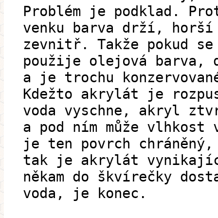
Problém je podklad. Pro
venku barva drží, horší
zevnitř. Takže pokud se
použije olejová barva, 
a je trochu konzervovan
Kdežto akrylát je rozpu
voda vyschne, akryl ztv
a pod ním může vlhkost 
je ten povrch chráněný,
tak je akrylát vynikají
někam do škvírečky dost
voda, je konec.