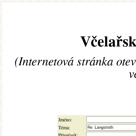
Včelařsk
(Internetová stránka ote
v
Jméno:
Téma:
Příspěvek: