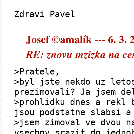
Zdravi Pavel
Josef ©amalík --- 6. 3. 
RE: znovu mzizka na ces
>Pratele,
>byl jste nekdo uz leto
prezimovali? Ja jsem de
>prohlidku dnes a rekl 
jsou podstatne slabsi a
>jsem zimoval ve dvou n
vsechny srazit do jedno