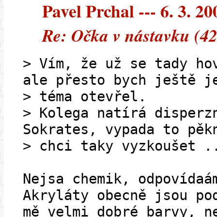
Pavel Prchal --- 6. 3. 20
Re: Očka v nástavku (42
> Vím, že už se tady ho
ale přesto bych ještě j
> téma otevřel.
> Kolega natírá disperz
Sokrates, vypada to pěk
> chci taky vyzkoušet .
Nejsa chemik, odpovídaá
Akryláty obecně jsou po
mě velmi dobré barvy, n