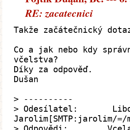
RE: zacatecnici
Takže začátečnický dota
Co a jak nebo kdy správ
včelstva?
Díky za odpověď.
Dušan
> ----------
> Odesílatel: Lib
Jarolim[SMTP:jarolim/=/
> Odpovědi: Vcelars