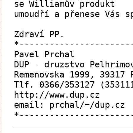
se Williamův produkt
umoudří a přenese Vás s
Zdraví PP.
*----------------------
Pavel Prchal
DUP - druzstvo Pelhrimo
Remenovska 1999, 39317 
Tlf. 0366/353127 (35311
http://www.dup.cz
email: prchal/=/dup.cz
*----------------------