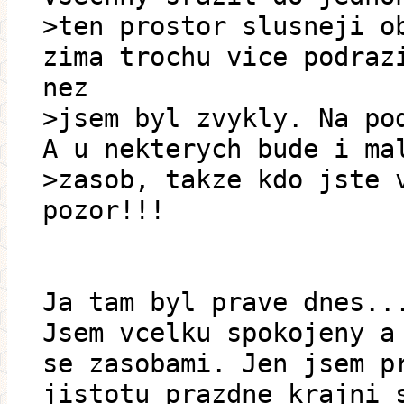
>ten prostor slusneji o
zima trochu vice podraz
nez
>jsem byl zvykly. Na po
A u nekterych bude i ma
>zasob, takze kdo jste 
pozor!!!
Ja tam byl prave dnes..
Jsem vcelku spokojeny a
se zasobami. Jen jsem p
jistotu prazdne krajni 