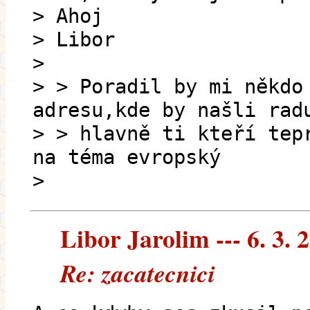
> Ahoj
> Libor
>
> > Poradil by mi někdo
adresu,kde by našli rad
> > hlavně ti kteří tep
na téma evropský
>
Libor Jarolim --- 6. 3. 
Re: zacatecnici