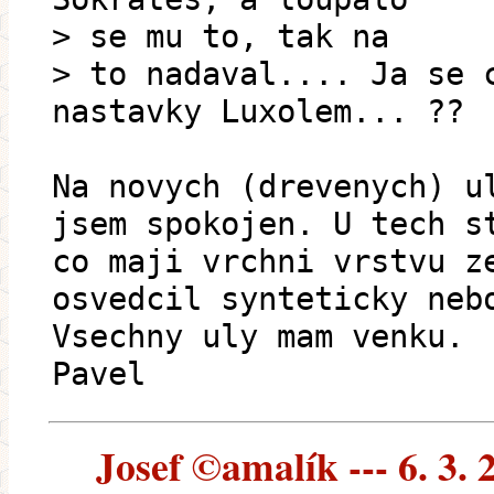
> se mu to, tak na
> to nadaval.... Ja se 
nastavky Luxolem... ??
Na novych (drevenych) u
jsem spokojen. U tech s
co maji vrchni vrstvu z
osvedcil synteticky neb
Vsechny uly mam venku.
Pavel
Josef ©amalík --- 6. 3. 