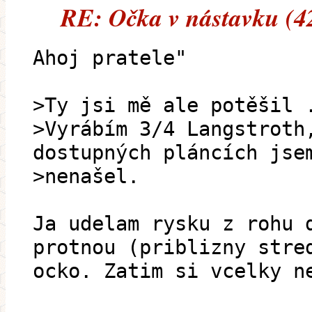
RE: Očka v nástavku (4
Ahoj pratele"
>Ty jsi mě ale potěšil 
>Vyrábím 3/4 Langstroth
dostupných pláncích jse
>nenašel.
Ja udelam rysku z rohu 
protnou (priblizny stre
ocko. Zatim si vcelky n