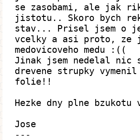
se zasobami, ale jak ri
jistotu.. Skoro bych re
stav... Prisel jsem o j
vcelky a asi proto, ze 
medovicoveho medu :((
Jinak jsem nedelal nic 
drevene strupky vymenil
folie!!
Hezke dny plne bzukotu 
Jose
---