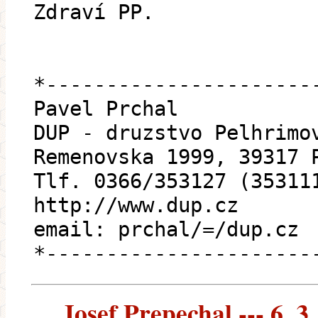
Zdraví PP.
*----------------------
Pavel Prchal
DUP - druzstvo Pelhrimo
Remenovska 1999, 39317 
Tlf. 0366/353127 (35311
http://www.dup.cz
email: prchal/=/dup.cz
*----------------------
Josef Prepechal --- 6. 3