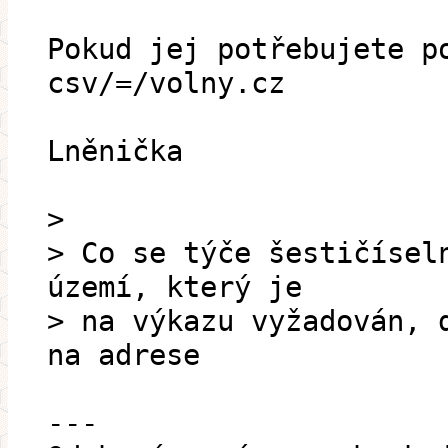
Pokud jej potřebujete p
csv/=/volny.cz
Lněnička
>
> Co se týče šestičísel
území, který je
> na výkazu vyžadován, 
na adrese
---