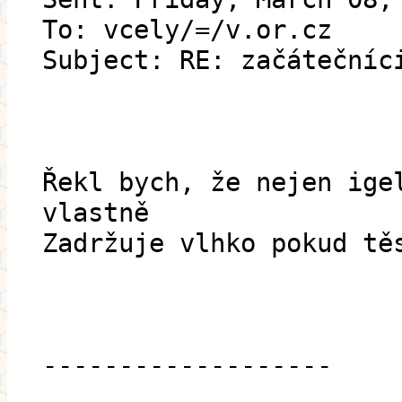
To: vcely/=/v.or.cz
Subject: RE: začátečníc
Řekl bych, že nejen ige
vlastně
Zadržuje vlhko pokud tě
-------------------