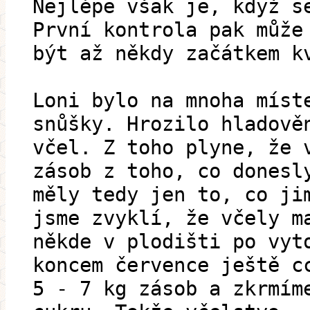
Nejlépe však je, když s
První kontrola pak může
být až někdy začátkem k
Loni bylo na mnoha míst
snůšky. Hrozilo hladově
včel. Z toho plyne, že 
zásob z toho, co donesl
měly tedy jen to, co ji
jsme zvyklí, že včely m
někde v plodišti po vyt
koncem července ještě c
5 - 7 kg zásob a zkrmím