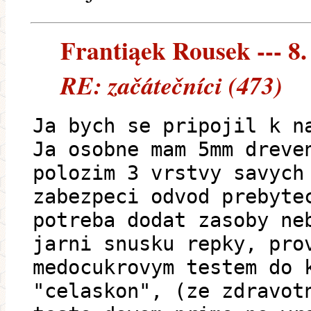
Frantiąek Rousek --- 8.
RE: začátečníci (473)
Ja bych se pripojil k n
Ja osobne mam 5mm dreve
polozim 3 vrstvy savych
zabezpeci odvod prebyte
potreba dodat zasoby ne
jarni snusku repky, pro
medocukrovym testem do 
"celaskon", (ze zdravot