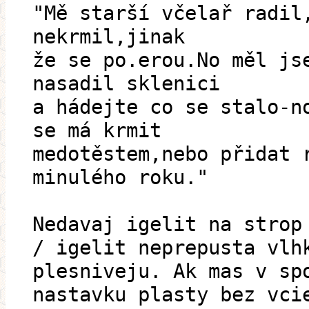
"Mě starší včelař radil
nekrmil,jinak
že se po.erou.No měl js
nasadil sklenici
a hádejte co se stalo-n
se má krmit
medotěstem,nebo přidat 
minulého roku."
Nedavaj igelit na strop
/ igelit neprepusta vlh
plesniveju. Ak mas v sp
nastavku plasty bez vci