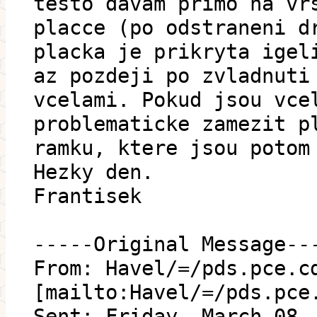
testo davam primo na vr
placce (po odstraneni d
placka je prikryta igel
az pozdeji po zvladnuti
vcelami. Pokud jsou vce
problematicke zamezit p
ramku, ktere jsou potom
Hezky den.
Frantisek
-----Original Message--
From: Havel/=/pds.pce.c
[mailto:Havel/=/pds.pce
Sent: Friday, March 08,