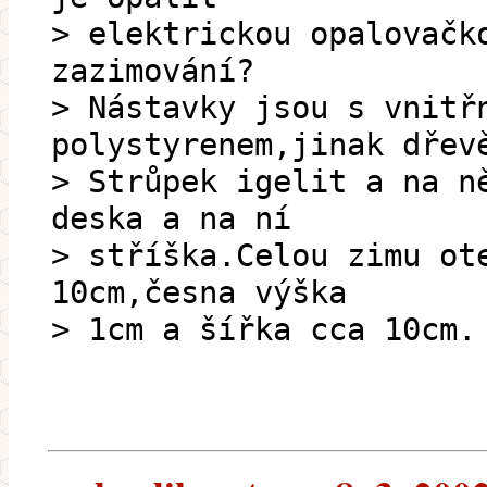
> elektrickou opalovačk
zazimování?
> Nástavky jsou s vnitř
polystyrenem,jinak dřev
> Strůpek igelit a na n
deska a na ní
> stříška.Celou zimu ot
10cm,česna výška
> 1cm a šířka cca 10cm.