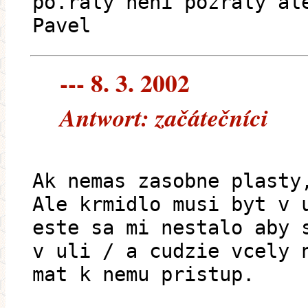
po.raly neni požraly al
Pavel
--- 8. 3. 2002
Antwort: začátečníci
Ak nemas zasobne plasty
Ale krmidlo musi byt v 
este sa mi nestalo aby 
v uli / a cudzie vcely 
mat k nemu pristup.