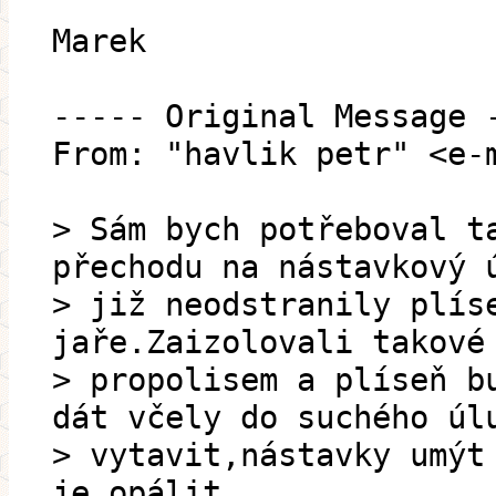
Marek
----- Original Message 
From: "havlik petr" <e-
> Sám bych potřeboval t
přechodu na nástavkový 
> již neodstranily plís
jaře.Zaizolovali takové
> propolisem a plíseň b
dát včely do suchého úl
> vytavit,nástavky umýt
je opálit