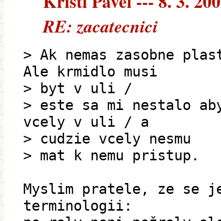
Kristl Pavel --- 8. 3. 20
RE: zacatecnici
> Ak nemas zasobne plas
Ale krmidlo musi
> byt v uli /
> este sa mi nestalo ab
vcely v uli / a
> cudzie vcely nesmu
> mat k nemu pristup.
Myslim pratele, ze se j
terminologii: