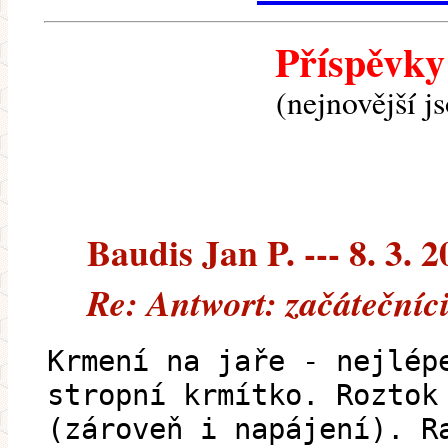
Příspěvky
(nejnovější j
Baudis Jan P. --- 8. 3. 
Re: Antwort: začátečníci
Krmení na jaře - nejlép
stropní krmítko. Roztok
(zároveň i napájení). R