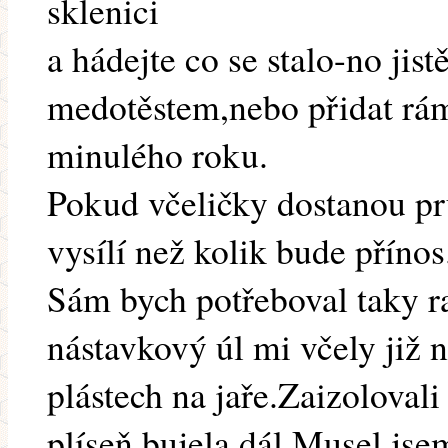
sklenici
a hádejte co se stalo-no jist
medotěstem,nebo přidat rá
minulého roku.
Pokud včeličky dostanou prů
vysílí než kolik bude přínos
Sám bych potřeboval taky r
nástavkový úl mi včely již n
plástech na jaře.Zaizolovali
plíseň bujela dál.Musel jse