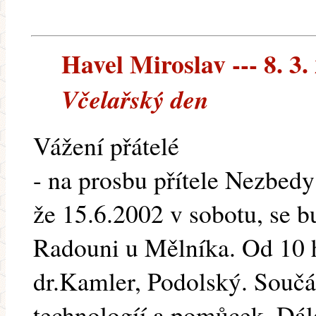
Havel Miroslav --- 8. 3.
Včelařský den
Vážení přátelé
- na prosbu přítele Nezbedy 
že 15.6.2002 v sobotu, se b
Radouni u Mělníka. Od 10 h
dr.Kamler, Podolský. Součás
technologíí a pomůcek. Dál