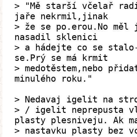
> "Mě starší včelař rad
jaře nekrmil,jinak
> že se po.erou.No měl 
nasadil sklenici
> a hádejte co se stalo
se.Prý se má krmit
> medotěstem,nebo přida
minulého roku."
> Nedavaj igelit na str
> / igelit neprepusta v
plasty plesniveju. Ak m
> nastavku plasty bez v