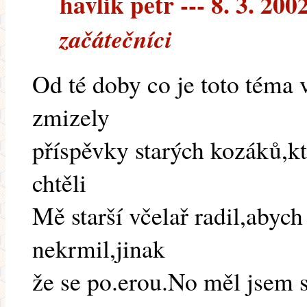
havlik petr --- 8. 3. 200
začátečníci
Od té doby co je toto téma 
zmizely
příspěvky starých kozáků,k
chtěli
Mě starší včelař radil,abyc
nekrmil,jinak
že se po.erou.No měl jsem s