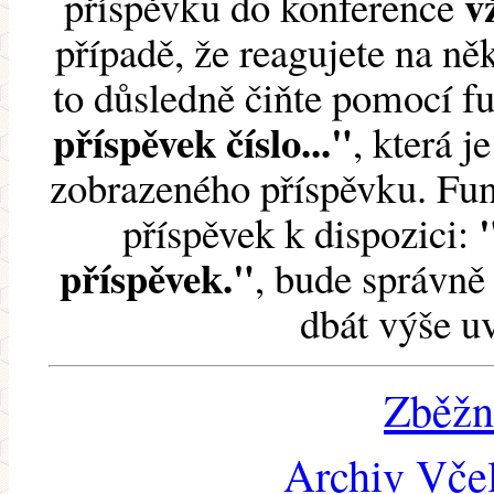
v
příspěvku do konference
případě, že reagujete na něk
to důsledně čiňte pomocí 
příspěvek číslo..."
, která j
zobrazeného příspěvku. Fun
příspěvek k dispozici:
příspěvek."
, bude správně 
dbát výše u
Zběžn
Archiv Včel