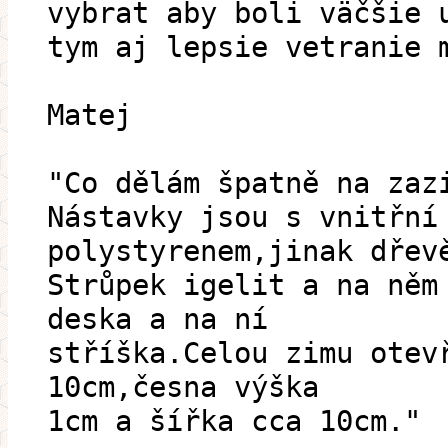
vybrat aby boli väčšie 
tym aj lepsie vetranie 
Matej
"Co dělám špatně na zaz
Nástavky jsou s vnitřní
polystyrenem,jinak dřev
Strůpek igelit a na něm
deska a na ní
stříška.Celou zimu otev
10cm,česna výška
1cm a šířka cca 10cm."