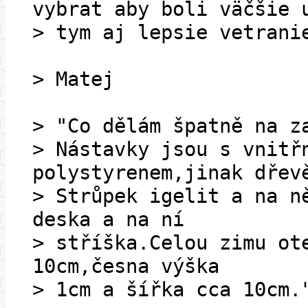
vybrat aby boli väčšie 
> tym aj lepsie vetrani
> Matej
> "Co dělám špatně na z
> Nástavky jsou s vnitř
polystyrenem,jinak dřev
> Strůpek igelit a na n
deska a na ní
> stříška.Celou zimu ot
10cm,česna výška
> 1cm a šířka cca 10cm.