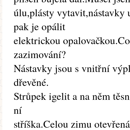
úlu,plásty vytavit,nástavk
pak je opálit
elektrickou opalovačkou.Co
zazimování?
Nástavky jsou s vnitřní výp
dřevěné.
Strůpek igelit a na něm těs
ní
stříška.Celou zimu otevře