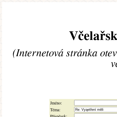
Včelařsk
(Internetová stránka ote
v
Jméno:
Téma:
Příspěvek: