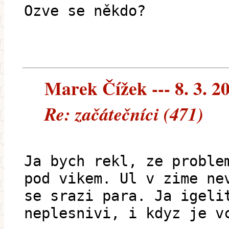
Ozve se někdo?
Marek Čížek --- 8. 3. 2
Re: začátečníci (471)
Ja bych rekl, ze proble
pod vikem. Ul v zime ne
se srazi para. Ja igeli
neplesnivi, i kdyz je v