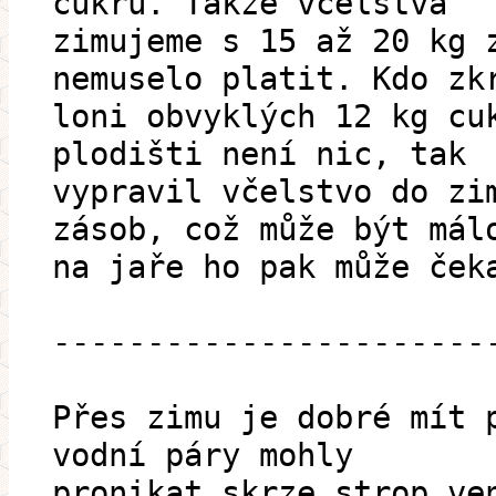
cukru. Takže včelstva
zimujeme s 15 až 20 kg 
nemuselo platit. Kdo zk
loni obvyklých 12 kg cu
plodišti není nic, tak
vypravil včelstvo do zi
zásob, což může být mál
na jaře ho pak může ček
-----------------------
Přes zimu je dobré mít 
vodní páry mohly
pronikat skrze strop ve