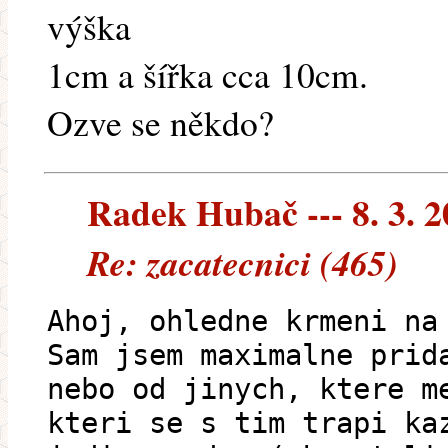
výška
1cm a šířka cca 10cm.
Ozve se někdo?
Radek Hubač --- 8. 3. 
Re: zacatecnici (465)
Ahoj, ohledne krmeni na
Sam jsem maximalne prid
nebo od jinych, ktere m
kteri se s tim trapi ka