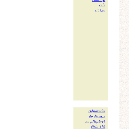
celé
vlákno
Odpovědět
do diskuze
na příspěvek
číslo 476