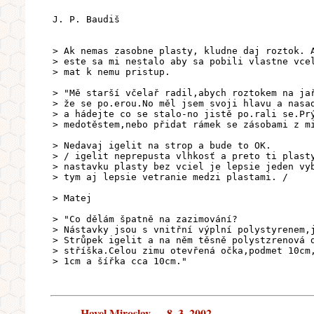
J. P. Baudiš
> Ak nemas zasobne plasty, kludne daj roztok. 
> este sa mi nestalo aby sa pobili vlastne vce
> mat k nemu pristup.
> "Mě starší včelař radil,abych roztokem na ja
> že se po.erou.No měl jsem svoji hlavu a nasa
> a hádejte co se stalo-no jistě po.rali se.Pr
> medotěstem,nebo přidat rámek se zásobami z m
> Nedavaj igelit na strop a bude to OK.
> / igelit neprepusta vlhkosť a preto ti plast
> nastavku plasty bez vciel je lepsie jeden vy
> tym aj lepsie vetranie medzi plastami. /
> Matej
> "Co dělám špatně na zazimování?
> Nástavky jsou s vnitřní výplní polystyrenem,
> Strůpek igelit a na něm těsně polystzrenová 
> stříška.Celou zimu otevřená očka,podmet 10cm
> 1cm a šířka cca 10cm."
Havel Miroslav --- 8. 3. 2002