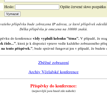
Heslo:
Opište červené slovo pozpátku
vašeho příspěvku bude zobrazena IP adresa, ze které příspěvek odesílá
Délka příspěvku je omezena na 10000 znaků.
vždy vyplnili kolonku "téma".
íspěvku do konference
V případě, že reag
k číslo..."
, která je k dispozici vpravo vedle každého zobrazeného pří
 na tento příspěvek."
, bude správně fungovat jen v případě, že budet
Zběžné zobrazení
Archiv Včelařské konference
Příspěvky do konference:
(nejnovější jsou hned zde nahoře)