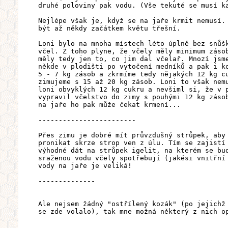
druhé poloviny pak vodu. (Vše tekuté se musí k
Nejlépe však je, když se na jaře krmit nemusí.
být až někdy začátkem květu třešní.
Loni bylo na mnoha místech léto úplně bez snůš
včel. Z toho plyne, že včely měly minimum záso
měly tedy jen to, co jim dal včelař. Mnozí jsm
někde v plodišti po vytočení medníků a pak i k
5 - 7 kg zásob a zkrmíme tedy nějakých 12 kg c
zimujeme s 15 až 20 kg zásob. Loni to však nem
loni obvyklých 12 kg cukru a nevšiml si, že v 
vypravil včelstvo do zimy s pouhými 12 kg záso
na jaře ho pak může čekat krmení...
------------------------
Přes zimu je dobré mít průvzdušný strůpek, aby
pronikat skrze strop ven z úlu. Tím se zajistí
výhodné dát na strůpek igelit, na kterém se bu
sraženou vodu včely spotřebují (jakési vnitřní
vody na jaře je veliká!
--------------
Ale nejsem žádný "ostřílený kozák" (po jejichž
se zde volalo), tak mne možná některý z nich o