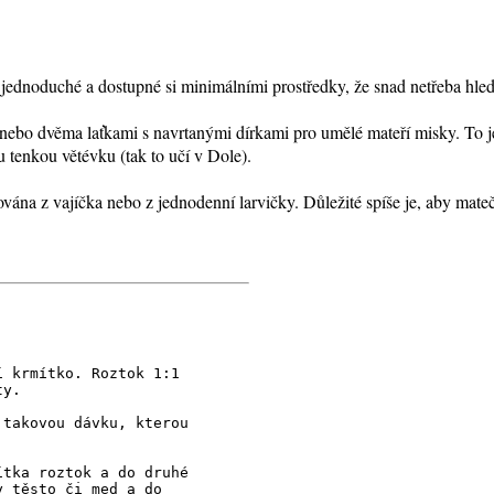
 jednoduché a dostupné si minimálními prostředky, že snad netřeba hleda
nebo dvěma laťkami s navrtanými dírkami pro umělé mateří misky. To je
 tenkou větévku (tak to učí v Dole).
ována z vajíčka nebo z jednodenní larvičky. Důležité spíše je, aby mat
í krmítko. Roztok 1:1
ty.
 takovou dávku, kterou
ítka roztok a do druhé
y těsto či med a do