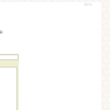
78731
ů)