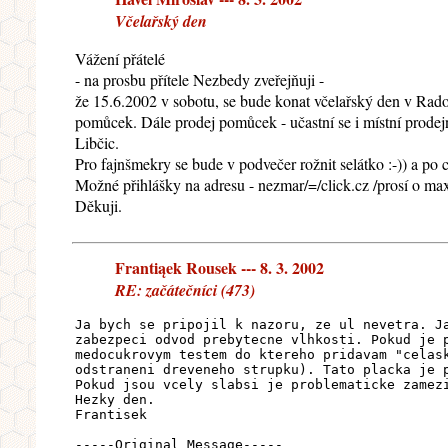
Včelařský den
Vážení přátelé
- na prosbu přítele Nezbedy zveřejňuji -
že 15.6.2002 v sobotu, se bude konat včelařský den v Rado
pomůcek. Dále prodej pomůcek - učastní se i místní prode
Libčic.
Pro fajnšmekry se bude v podvečer rožnit selátko :-)) a po
Možné přihlášky na adresu - nezmar/=/click.cz /prosí o maxi
Děkuji.
Frantiąek Rousek --- 8. 3. 2002
RE: začátečníci (473)
Ja bych se pripojil k nazoru, ze ul nevetra. J
zabezpeci odvod prebytecne vlhkosti. Pokud je 
medocukrovym testem do ktereho pridavam "celas
odstraneni dreveneho strupku). Tato placka je 
Pokud jsou vcely slabsi je problematicke zamez
Hezky den.
Frantisek
-----Original Message-----