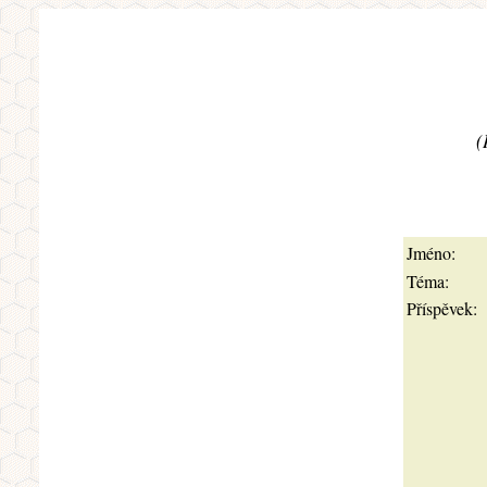
(
Jméno:
Téma:
Příspěvek: