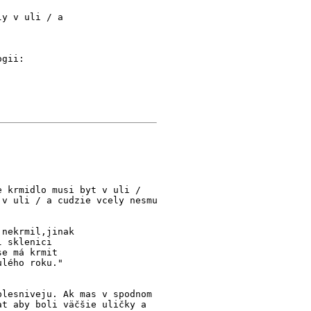
ly v uli / a
ogii:
e krmidlo musi byt v uli /
 v uli / a cudzie vcely nesmu
 nekrmil,jinak
l sklenici
se má krmit
ulého roku."
plesniveju. Ak mas v spodnom
at aby boli väčšie uličky a