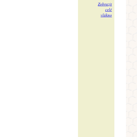
Zobrazit
celé
vlákno