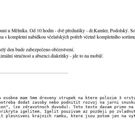
uni u Mělníka. Od 10 hodin - dvě přednášky - dr.Kamler, Podolský. Sou
jna s kompletní nabídkou včelařských potřeb včetně kompletního sort
 celý den bude zabezpečeno občerstvení.
mální stručnost a absenci diakritiky - jde to na mobil/.
a osobne mam 5mm dreveny strupek na ktere polozim 3 vrst
potreba dodat zasoby nebo podnitit rozvoj na jarni snusk
kon", (ze zdravotnoch duvodu). Toto testo davam primo na
prikryta igelitem. Igelit pouzivam az pozdeji po zvladnu
it plesniveni krajnich ramku, ktere jsou potom jen na vy