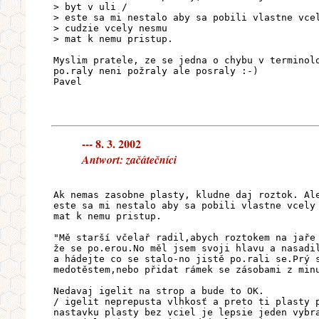
> byt v uli /
> este sa mi nestalo aby sa pobili vlastne vce
> cudzie vcely nesmu
> mat k nemu pristup.
Myslim pratele, ze se jedna o chybu v terminol
po.raly neni požraly ale posraly :-)
Pavel
--- 8. 3. 2002
Antwort: začátečníci
Ak nemas zasobne plasty, kludne daj roztok. Al
este sa mi nestalo aby sa pobili vlastne vcely
mat k nemu pristup.
"Mě starší včelař radil,abych roztokem na jaře
že se po.erou.No měl jsem svoji hlavu a nasadi
a hádejte co se stalo-no jistě po.rali se.Prý 
medotěstem,nebo přidat rámek se zásobami z min
Nedavaj igelit na strop a bude to OK.
/ igelit neprepusta vlhkosť a preto ti plasty 
nastavku plasty bez vciel je lepsie jeden vybr