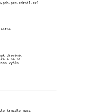
=/pds.pce.cdrail.cz]
lastně
nak dřevěné.
ska a na ní
esna výška
Ale krmidlo musi