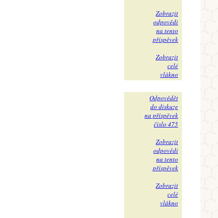
Zobrazit
odpovědi
na tento
příspěvek
Zobrazit
celé
vlákno
Odpovědět
do diskuze
na příspěvek
číslo 475
Zobrazit
odpovědi
na tento
příspěvek
Zobrazit
celé
vlákno