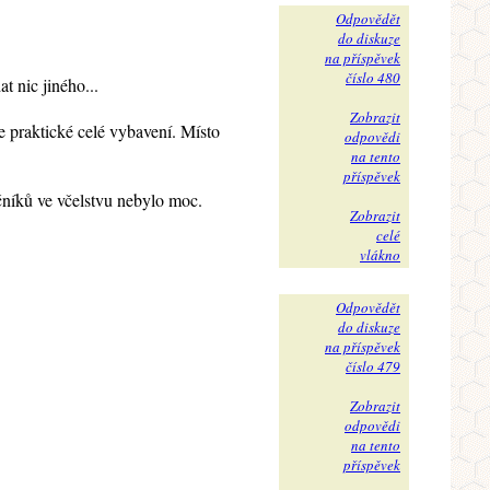
Odpovědět
do diskuze
na příspěvek
číslo 480
t nic jiného...
Zobrazit
 praktické celé vybavení. Místo
odpovědi
na tento
příspěvek
ečníků ve včelstvu nebylo moc.
Zobrazit
celé
vlákno
Odpovědět
do diskuze
na příspěvek
číslo 479
Zobrazit
odpovědi
na tento
příspěvek