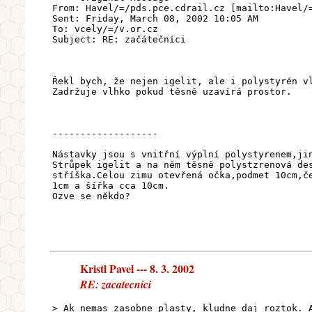
From: Havel/=/pds.pce.cdrail.cz [mailto:Havel/
Sent: Friday, March 08, 2002 10:05 AM
To: vcely/=/v.or.cz
Subject: RE: začátečníci
Řekl bych, že nejen igelit, ale i polystyrén v
Zadržuje vlhko pokud těsně uzavírá prostor.
-------------------
Nástavky jsou s vnitřní výplní polystyrenem,ji
Strůpek igelit a na něm těsně polystzrenová de
stříška.Celou zimu otevřená očka,podmet 10cm,č
1cm a šířka cca 10cm.
Ozve se někdo?
Kristl Pavel --- 8. 3. 2002
RE: zacatecnici
> Ak nemas zasobne plasty, kludne daj roztok. 