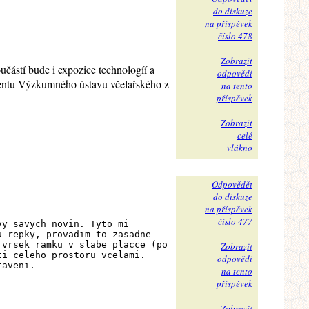
do diskuze
na příspěvek
číslo 478
Zobrazit
částí bude i expozice technologíí a
odpovědi
imentu Výzkumného ústavu včelařského z
na tento
příspěvek
Zobrazit
celé
vlákno
Odpovědět
do diskuze
na příspěvek
číslo 477
vy savych novin. Tyto mi
u repky, provadim to zasadne
 vrsek ramku v slabe placce (po
Zobrazit
ti celeho prostoru vcelami.
odpovědi
taveni.
na tento
příspěvek
Zobrazit