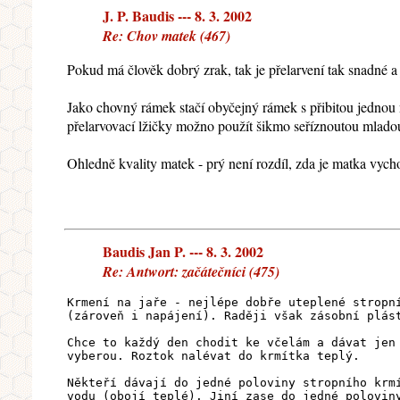
J. P. Baudis --- 8. 3. 2002
Re: Chov matek (467)
Pokud má člověk dobrý zrak, tak je přelarvení tak snadné a
Jako chovný rámek stačí obyčejný rámek s přibitou jednou 
přelarvovací lžičky možno použít šikmo seříznoutou mladou
Ohledně kvality matek - prý není rozdíl, zda je matka vych
Baudis Jan P. --- 8. 3. 2002
Re: Antwort: začátečníci (475)
Krmení na jaře - nejlépe dobře uteplené stropn
(zároveň i napájení). Raději však zásobní plás
Chce to každý den chodit ke včelám a dávat jen
vyberou. Roztok nalévat do krmítka teplý.
Někteří dávají do jedné poloviny stropního krm
vodu (obojí teplé). Jiní zase do jedné polovin