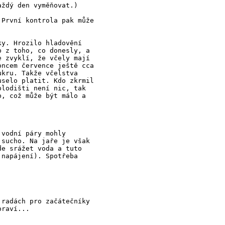
aždý den vyměňovat.)
 První kontrola pak může
ky. Hrozilo hladovění
b z toho, co donesly, a
e zvyklí, že včely mají
oncem července ještě cca
ukru. Takže včelstva
uselo platit. Kdo zkrmil
plodišti není nic, tak
b, což může být málo a
 vodní páry mohly
 sucho. Na jaře je však
de srážet voda a tuto
 napájení). Spotřeba
 radách pro začátečníky
praví...