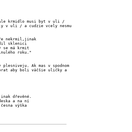
Ale krmidlo musi byt v uli /
ly v uli / a cudzie vcely nesmu
ře nekrmil,jinak
dil sklenici
ý se má krmit
inulého roku."
y plesniveju. Ak mas v spodnom
brat aby boli väčšie uličky a
jinak dřevěné.
deska a na ní
,česna výška