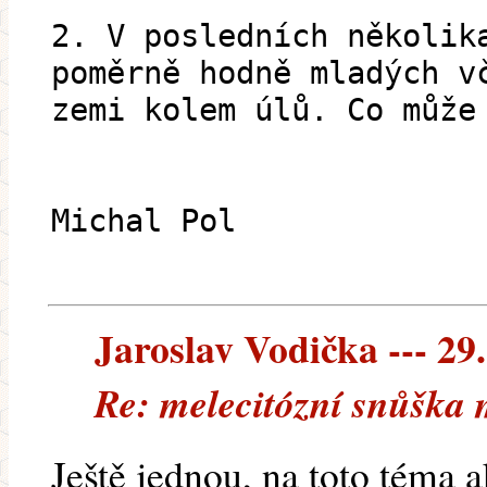
2. V posledních několik
poměrně hodně mladých v
zemi kolem úlů. Co může
Michal Pol
Jaroslav Vodička --- 29.
Re: melecitózní snůška
Ještě jednou, na toto téma a