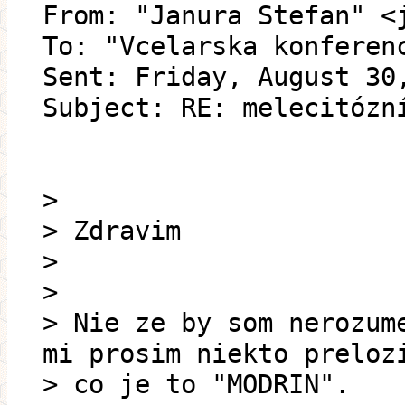
From: "Janura Stefan" <
To: "Vcelarska konferen
Sent: Friday, August 30
Subject: RE: melecitózn
>
> Zdravim
>
>
> Nie ze by som nerozum
mi prosim niekto preloz
> co je to "MODRIN".