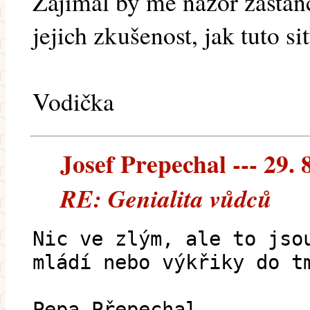
Zajímal by mě názor zastán
jejich zkušenost, jak tuto sit
Vodička
Josef Prepechal --- 29. 
RE: Genialita vůdců
Nic ve zlým, ale to jso
mládí nebo výkřiky do t
Pepa Přepechal