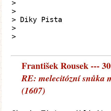
>
>
> Diky Pista
>
>
František Rousek --- 30
RE: melecitózní snůka 
(1607)