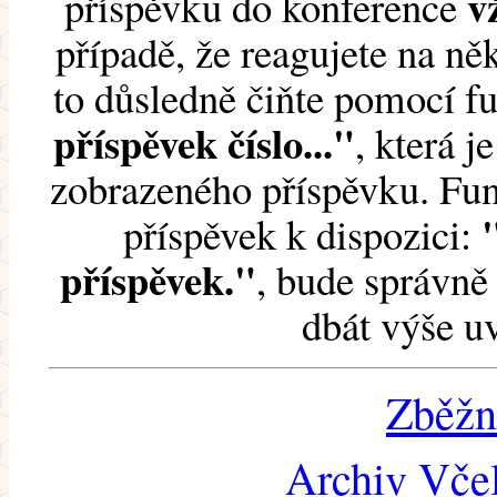
v
příspěvku do konference
případě, že reagujete na něk
to důsledně čiňte pomocí 
příspěvek číslo..."
, která j
zobrazeného příspěvku. Fun
příspěvek k dispozici:
příspěvek."
, bude správně 
dbát výše u
Zběžn
Archiv Včel