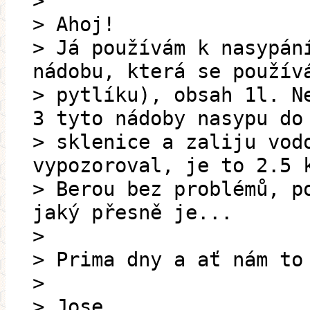
>
> Ahoj!
> Já používám k nasypán
nádobu, která se použív
> pytlíku), obsah 1l. N
3 tyto nádoby nasypu do
> sklenice a zaliju vod
vypozoroval, je to 2.5 
> Berou bez problémů, p
jaký přesně je...
>
> Prima dny a ať nám to
>
> Jose