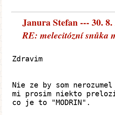
Janura Stefan --- 30. 8.
RE: melecitózní snůka 
Zdravim
Nie ze by som nerozumel
mi prosim niekto preloz
co je to "MODRIN".