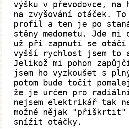
výšku v převodovce, na 
na zvyšování otáček. To
profil a ten je po stan
stěny medometu. Jde mi 
už při zapnutí se otáčí
vyšší rychlost jsem to 
Jelikož mi pohon zapůjč
jsem ho vyzkoušet s pln
potom bude točit pomale
že je určen pro radiáln
nejsem elektrikář tak n
možné nějak "přiškrtit"
snížit otáčky.