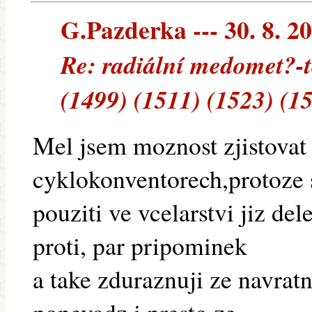
G.Pazderka --- 30. 8. 2
Re: radiální medomet?-
(1499) (1511) (1523) (1
Mel jsem moznost zjistovat
cyklokonventorech,protoze 
pouziti ve vcelarstvi jiz de
proti, par pripominek
a take zduraznuji ze navratn