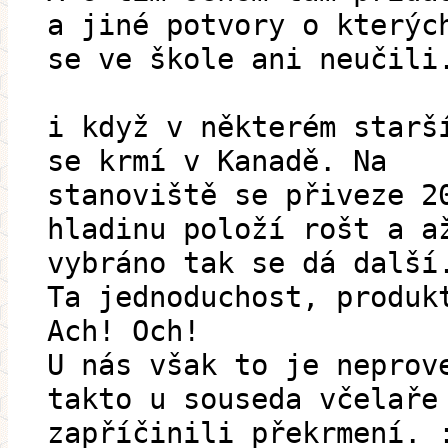
a jiné potvory o kterýc
se ve škole ani neučili
i když v některém starš
se krmí v Kanadě. Na
stanoviště se přiveze 2
hladinu položí rošt a a
vybráno tak se dá další
Ta jednoduchost, produk
Ach! Och!
U nás však to je neprov
takto u souseda včelaře
zapříčinili překrmení. 