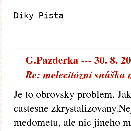
Diky Pista
G.Pazderka --- 30. 8. 2
Re: melecitózní snůška 
Je to obrovsky problem. Jak
castesne zkrystalizovany.Ne
medometu, ale nic jineho 