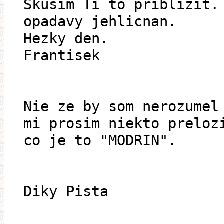
Skusim Ti to priblizit.
opadavy jehlicnan.
Hezky den.
Frantisek
Nie ze by som nerozumel
mi prosim niekto preloz
co je to "MODRIN".
Diky Pista