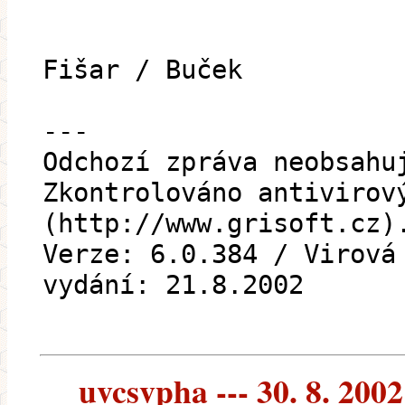
Mí
Fišar / Buček
---
Odchozí zpráva neobsahu
Zkontrolováno antivirov
(http://www.grisoft.cz)
Verze: 6.0.384 / Virová
vydání: 21.8.2002
uvcsvpha --- 30. 8. 2002