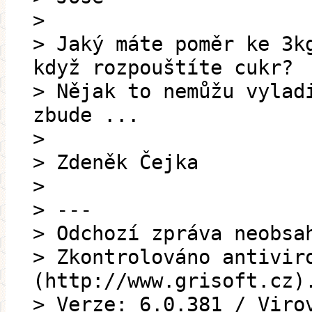
>
> Jaký máte poměr ke 3k
když rozpouštíte cukr?
> Nějak to nemůžu vylad
zbude ...
>
> Zdeněk Čejka
>
> ---
> Odchozí zpráva neobsa
> Zkontrolováno antivir
(http://www.grisoft.cz)
> Verze: 6.0.381 / Viro