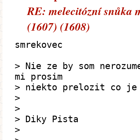
RE: melecitózní snůka 
(1607) (1608)
smrekovec
> Nie ze by som nerozum
mi prosim
> niekto prelozit co je
>
>
> Diky Pista
>