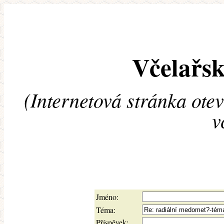
Včelařsk
(Internetová stránka ote
v
Jméno:
Téma:
Příspěvek: