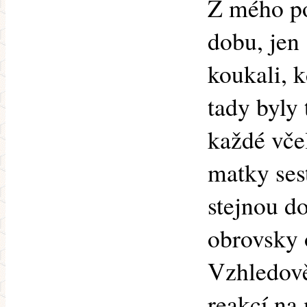
Z mého po
dobu, jen 
koukali, k
tady byly 
každé vče
matky ses
stejnou d
obrovsky o
Vzhledově
reakcí na