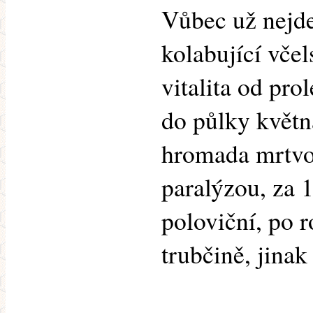
Vůbec už nejde
kolabující vče
vitalita od prol
do půlky květn
hromada mrtvol
paralýzou, za 1
poloviční, po 
trubčině, jinak 