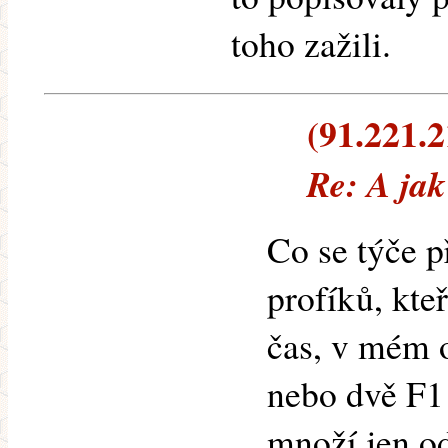
toho zažili.
(91.221.2
Re: A jak
Co se týče p
profíků, kte
čas, v mém o
nebo dvě F1 
množí jen o