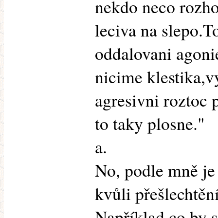
nekdo neco rozho
leciva na slepo.To
oddalovani agonie
nicime klestika,vy
agresivni roztoc 
to taky plosne."
a.
No, podle mně je 
kvůli přešlechtění
Například co by s