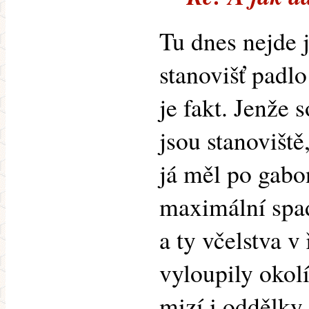
Tu dnes nejde 
stanovišť padl
je fakt. Jenže 
jsou stanoviště
já měl po gabo
maximální sp
a ty včelstva v
vyloupily okol
mizí i oddělky, 