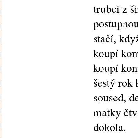
trubci z š
postupnou 
stačí, kdy
koupí kom
koupí kom
šestý rok
soused, d
matky čtv
dokola.