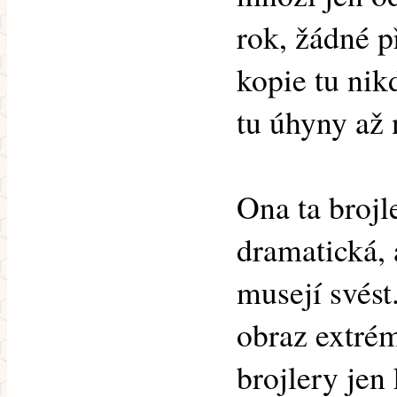
rok, žádné p
kopie tu nik
tu úhyny až 
Ona ta brojl
dramatická, 
musejí svést
obraz extrém
brojlery jen