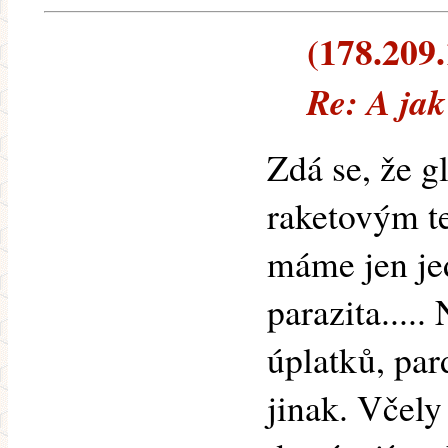
(178.209.
Re: A jak
Zdá se, že g
raketovým t
máme jen je
parazita....
úplatků, par
jinak. Včely 