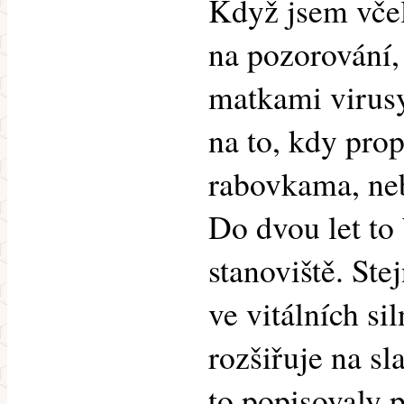
Když jsem včel
na pozorování,
matkami virusy
na to, kdy pro
rabovkama, ne
Do dvou let to
stanoviště. Ste
ve vitálních si
rozšiřuje na sl
to popisovaly p