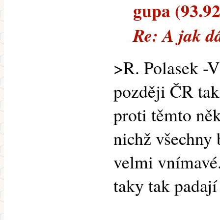
gupa (93.92.
Re: A jak d
>R. Polasek -
později ČR tak
proti těmto ně
nichž všechny 
velmi vnímavé.
taky tak padají