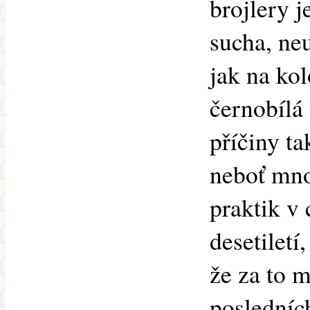
brojlery 
sucha, neu
jak na kol
černobílá 
příčiny t
neboť mno
praktik v 
desetiletí
že za to 
posledních