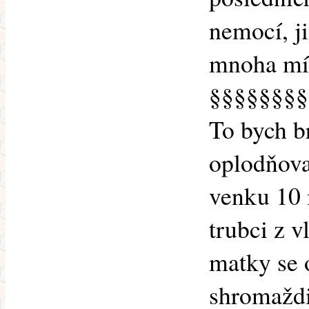
nemocí, j
mnoha mís
§§§§§§§§
To bych b
oplodňova
venku 10 
trubci z v
matky se 
shromaždiš