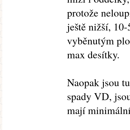
protože neloup
ještě nižší, 1
vyběnutým plo
max desítky.
Naopak jsou tu 
spady VD, jsou
mají minimální