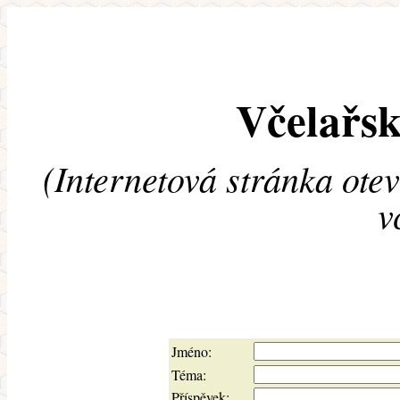
Včelařsk
(Internetová stránka ote
v
Jméno:
Téma:
Příspěvek: