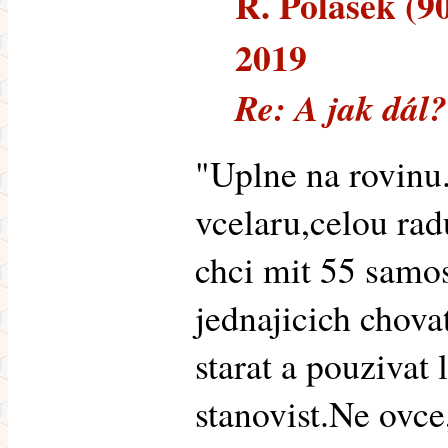
R. Polášek (90
2019
Re: A jak dál?
"Uplne na rovin
vcelaru,celou rad
chci mit 55 samos
jednajicich chova
starat a pouzivat 
stanovist.Ne ovce