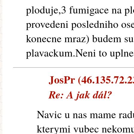
ploduje,3 fumigace na p
provedeni posledniho ose
konecne mraz) budem sus
plavackum.Neni to uplne
JosPr (46.135.72.23
Re: A jak dál?
Navic u nas mame radu
kterymi vubec nekomu