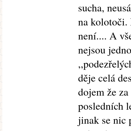
sucha, neusá
na kolotoči.
není.... A vš
nejsou jedn
,,podezřelýc
děje celá des
dojem že za 
posledních l
jinak se nic