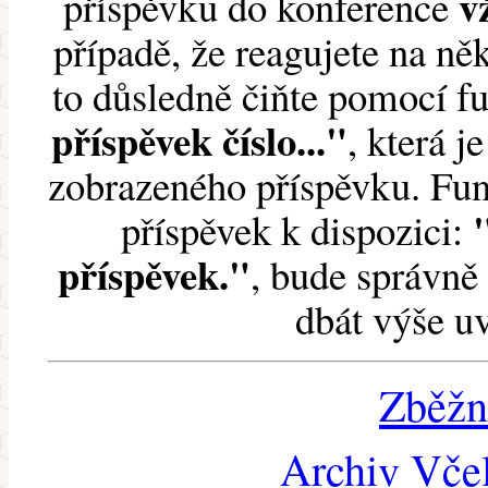
v
příspěvku do konference
případě, že reagujete na něk
to důsledně čiňte pomocí 
příspěvek číslo..."
, která j
zobrazeného příspěvku. Fun
příspěvek k dispozici:
příspěvek."
, bude správně 
dbát výše u
Zběžn
Archiv Včel