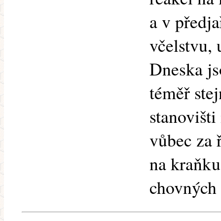
a v předja
včelstvu, 
Dneska js
téměř stej
stanovišti
vůbec za ř
na kraňku
chovných l