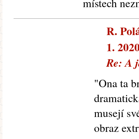
místech nez
R. Polá
1. 202
Re: A 
"Ona ta b
dramatick
musejí sv
obraz ext