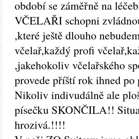
období se záměřně na léčeb
VČELAŘI schopni zvládnout
,které ještě dlouho nebude
včelař,každý profi včelař,
,jakehokoliv včelařského sp
provede příští rok ihned po
Nikoliv indivudálně ale plo
písečku SKONČILA!! Situac
hrozivá.!!!!