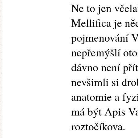
Ne to jen včela
Mellifica je n
pojmenování Va
nepřemýšlí ot
dávno není pří
nevšimli si dro
anatomie a fyz
má být Apis Va
roztočíkova.