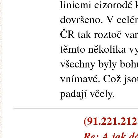
liniemi cizorodé 
dovršeno. V celé
ČR tak roztoč var
těmto několika v
všechny byly boh
vnímavé. Což jso
padají včely.
(91.221.212.
Re: A jak d