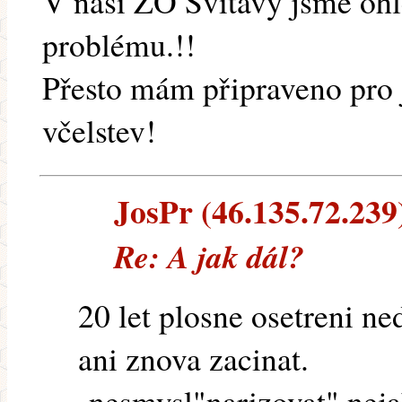
V naši ZO Svitavy jsme oh
problému.!!
Přesto mám připraveno pro 
včelstev!
JosPr (46.135.72.239)
Re: A jak dál?
20 let plosne osetreni 
ani znova zacinat.
-nesmysl"narizovat" neja