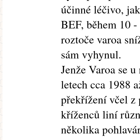
účinné léčivo, ja
BEF, během 10 - 
roztoče varoa sníž
sám vyhynul.
Jenže Varoa se u 
letech cca 1988 a
překřížení včel z
kříženců liní růz
několika pohlavá