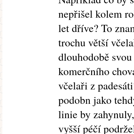
nepřišel kolem ro
let dříve? To zn
trochu větší včel
dlouhodobě svou l
komerčního chova
včelaři z padesát
podobn jako tehd
linie by zahynuly
vyšší péčí podržel