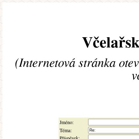
Včelařsk
(Internetová stránka ote
v
Jméno:
Téma:
Příspěvek: