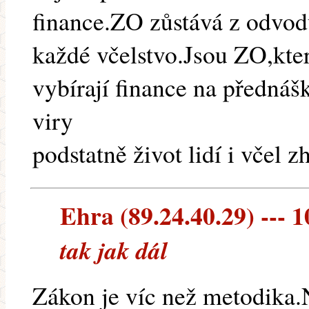
finance.ZO zůstává z odvodu
každé včelstvo.Jsou ZO,kte
vybírají finance na přednáš
viry
podstatně život lidí i včel 
Ehra (89.24.40.29) --- 1
tak jak dál
Zákon je víc než metodika.N