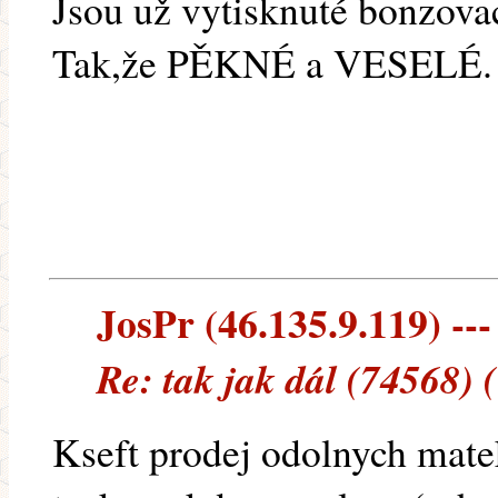
Jsou už vytisknuté bonzova
Tak,že PĚKNÉ a VESELÉ.
JosPr (46.135.9.119) ---
Re: tak jak dál (74568) 
Kseft prodej odolnych mate