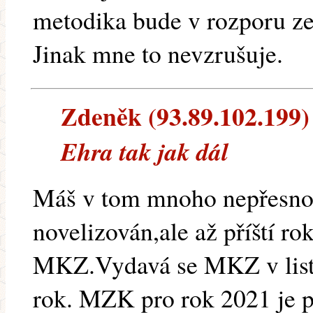
metodika bude v rozporu z
Jinak mne to nevzrušuje.
Zdeněk (93.89.102.199) 
Ehra tak jak dál
Máš v tom mnoho nepřesnos
novelizován,ale až příští rok
MKZ.Vydavá se MKZ v listo
rok. MZK pro rok 2021 je p