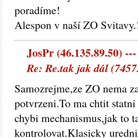
poradíme!
Alespon v naší ZO Svitavy.
JosPr (46.135.89.50) ---
Re: Re.tak jak dál (7457
Samozrejme,ze ZO nema za
potvrzeni.To ma chtit statni
chybi mechanismus,jak to ta
kontrolovat.Klasicky uredn