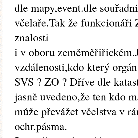
dle mapy,event.dle souřadn
včelaře.Tak že funkcionáři
znalosti
i v oboru zeměměřiřickém.Ja
vzdálenosti,kdo který orgá
SVS ? ZO ? Dříve dle katast
jasně uvedeno,že ten kdo m
může převážet včelstva v 
ochr.pásma.