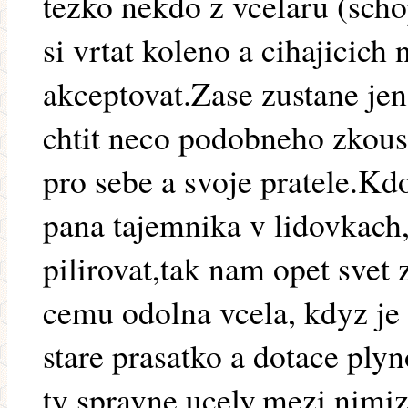
tezko nekdo z vcelaru (sch
si vrtat koleno a cihajicich
akceptovat.Zase zustane je
chtit neco podobneho zkouse
pro sebe a svoje pratele.Kdo
pana tajemnika v lidovkach
pilirovat,tak nam opet svet
cemu odolna vcela, kdyz je
stare prasatko a dotace ply
ty spravne ucely,mezi nimiz