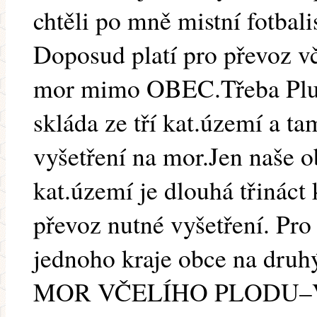
chtěli po mně mistní fotbali
Doposud platí pro převoz vč
mor mimo OBEC.Třeba Pluml
skláda ze tří kat.území a ta
vyšetření na mor.Jen naše o
kat.území je dlouhá třináct
převoz nutné vyšetření. Pro 
jednoho kraje obce na dr
MOR VČELÍHO PLODU–VyL