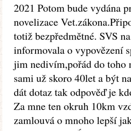
2021 Potom bude vydána pr
novelizace Vet.zákona.Při
totiž bezpředmětné. SVS na
informovala o vypovězení s
jim nedivím,pořád do toho m
sami už skoro 40let a být n
dát dotaz tak odpověď je kd
Za mne ten okruh 10km vzd
zamlouvá o mnoho lepší jak