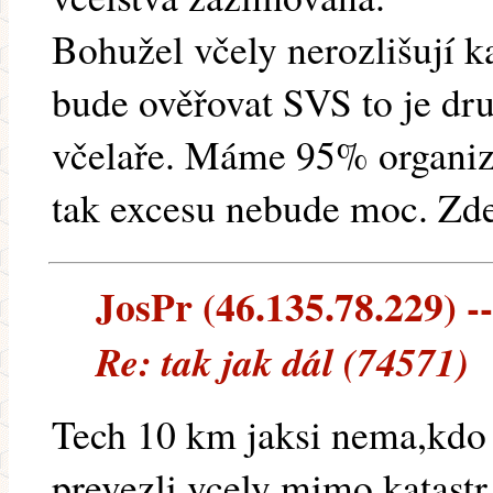
Bohužel včely nerozlišují ka
bude ověřovat SVS to je dru
včelaře. Máme 95% organiz
tak excesu nebude moc. Zd
JosPr (46.135.78.229) --
Re: tak jak dál (74571)
Tech 10 km jaksi nema,kdo 
prevezli vcely mimo katastr,