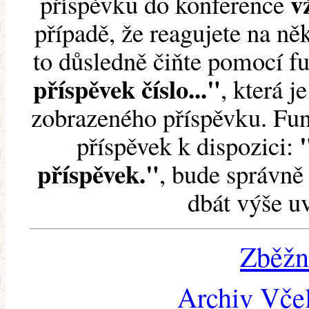
v
příspěvku do konference
případě, že reagujete na něk
to důsledně čiňte pomocí 
příspěvek číslo..."
, která j
zobrazeného příspěvku. Fun
příspěvek k dispozici:
příspěvek."
, bude správně 
dbát výše u
Zběžn
Archiv Včel