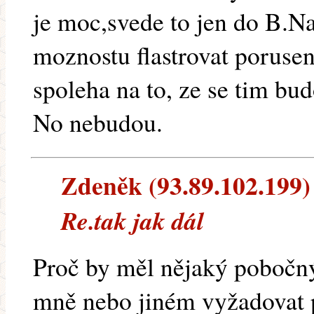
je moc,svede to jen do B.Na
moznostu flastrovat porusen
spoleha na to, ze se tim bu
No nebudou.
Zdeněk (93.89.102.199) 
Re.tak jak dál
Proč by měl nějaký pobočn
mně nebo jiném vyžadovat p