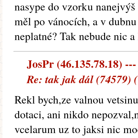
nasype do vzorku nanejvýš 
měl po vánocích, a v dubn
neplatné? Tak nebude nic a
JosPr (46.135.78.18) ---
Re: tak jak dál (74579) 
Rekl bych,ze valnou vetsinu
dotaci, ani nikdo nepozval
vcelarum uz to jaksi nic m