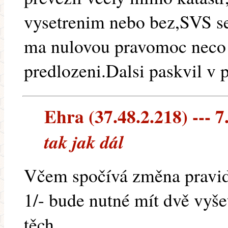
vysetrenim nebo bez,SVS se
ma nulovou pravomoc neco
predlozeni.Dalsi paskvil v 
Ehra (37.48.2.218) --- 7
tak jak dál
Včem spočívá změna pravi
1/- bude nutné mít dvě vyš
těch