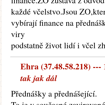
finance.ZO zůstává z odvodu
každé včelstvo.Jsou ZO,kte
vybírají finance na přednáš
viry
podstatně život lidí i včel 
Ehra (37.48.58.218) --- 
tak jak dál
Přednášky a přednášející.
To je v současné zavirovan