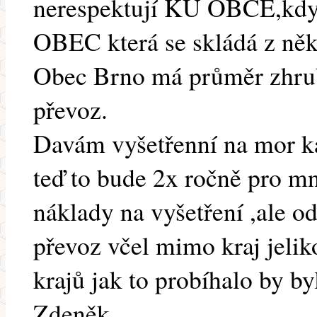
nerespektují KÚ OBCE,kdy
OBEC která se skládá z něk
Obec Brno má průměr zhrub
převoz.
Davám vyšetřenní na mor ka
teď to bude 2x ročně pro mn
náklady na vyšetření ,ale o
převoz včel mimo kraj jelik
krajů jak to probíhalo by by
Zdeněk