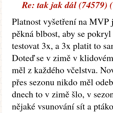
Re: tak jak dál (74579) 
Platnost vyšetření na MVP j
pěkná blbost, aby se pokryl
testovat 3x, a 3x platit to s
Doteď se v zimě v klidovém
měl z každého včelstva. No
přes sezonu nikdo měl odeb
dnech to v zimě šlo, v sezo
nějaké vsunování sít a pták