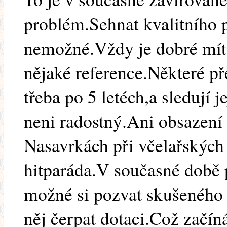
problém.Sehnat kvalitního p
nemožné.Vždy je dobré mít
nějaké reference.Některé p
třeba po 5 letéch,a sledují 
neni radostný.Ani obsazení 
Nasavrkách při včelařských
hitparáda.V současné době p
možné si pozvat skušeného 
něj čerpat dotaci.Což začín