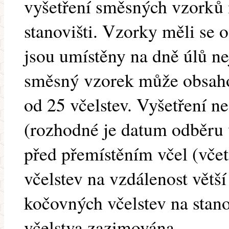
vyšetření směsných vzorků 
stanovišti. Vzorky měli se o
jsou umístěny na dně úlů n
směsný vzorek může obsaho
od 25 včelstev. Vyšetření n
(rozhodné je datum odběru v
před přemístěním včel (vče
včelstev na vzdálenost větš
kočovných včelstev na stano
včelstva zazimována.