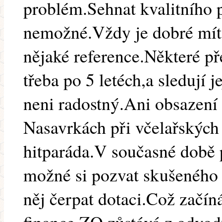
problém.Sehnat kvalitního p
nemožné.Vždy je dobré mít
nějaké reference.Některé p
třeba po 5 letéch,a sledují 
neni radostný.Ani obsazení 
Nasavrkách při včelařských
hitparáda.V současné době p
možné si pozvat skušeného 
něj čerpat dotaci.Což začín