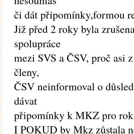
nesouhlas
či dát připomínky,formou re
Již před 2 roky byla zruše
spolupráce
mezi SVS a ČSV, proč asi z
členy,
ČSV neinformoval o důsledc
dávat
připomínky k MKZ pro rok 
I POKUD by Mkz zůstala ne