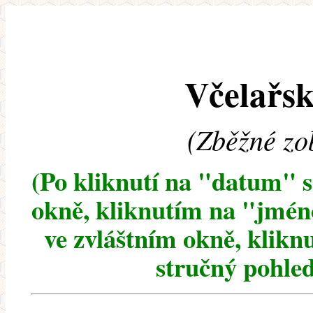
Včelařsk
(Zběžné zo
(Po kliknutí na "datum" 
okně, kliknutím na "jméno
ve zvláštním okně, klikn
stručný pohled