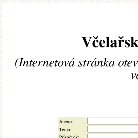
Včelařsk
(Internetová stránka ote
v
Jméno:
Téma:
Příspěvek: