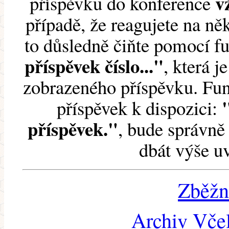
v
příspěvku do konference
případě, že reagujete na něk
to důsledně čiňte pomocí 
příspěvek číslo..."
, která j
zobrazeného příspěvku. Fun
příspěvek k dispozici:
příspěvek."
, bude správně 
dbát výše u
Zběžn
Archiv Včel