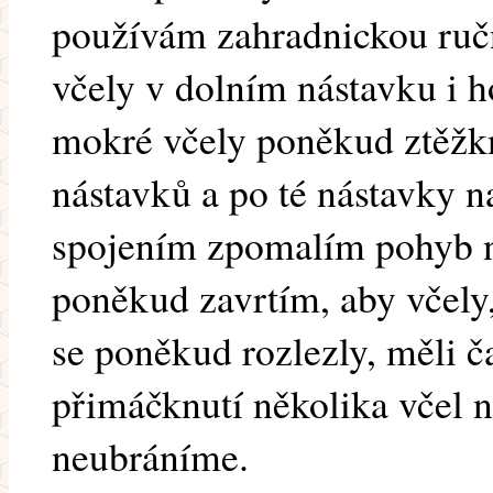
používám zahradnickou ruč
včely v dolním nástavku i 
mokré včely poněkud ztěžk
nástavků a po té nástavky 
spojením zpomalím pohyb n
poněkud zavrtím, aby včely, 
se poněkud rozlezly, měli ča
přimáčknutí několika včel n
neubráníme.