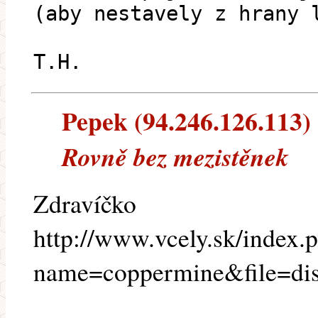
(aby nestavely z hrany 
T.H.
Pepek (94.246.126.113) -
Rovně bez mezistěnek
Zdravíčko
http://www.vcely.sk/index.
name=coppermine&file=di