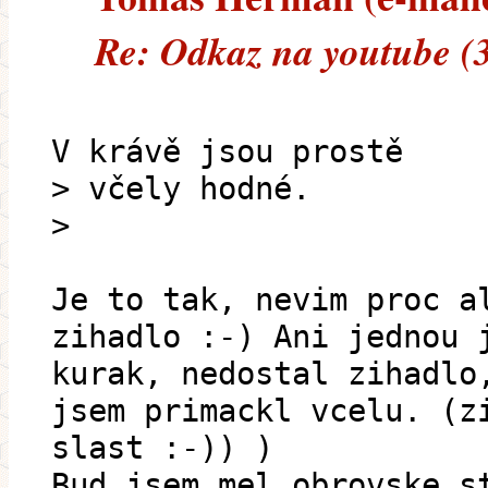
Re: Odkaz na youtube (
V krávě jsou prostě
> včely hodné.
>
Je to tak, nevim proc a
zihadlo :-) Ani jednou 
kurak, nedostal zihadlo
jsem primackl vcelu. (z
slast :-)) )
Bud jsem mel obrovske s