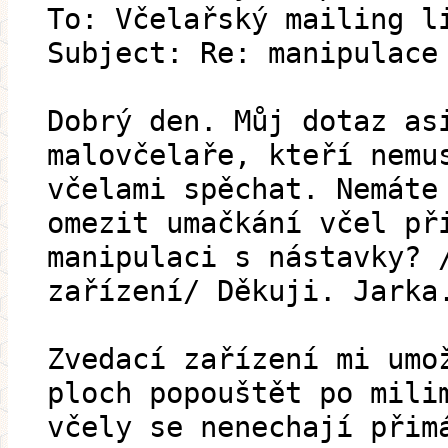
To: Včelařský mailing l
Subject: Re: manipulace
Dobrý den. Můj dotaz as
malovčelaře, kteří nemu
včelami spěchat. Nemáte
omezit umačkání včel př
manipulaci s nástavky? 
zařízení/ Děkuji. Jarka
Zvedací zařízení mi umo
ploch popouštět po mili
včely se nenechají přim