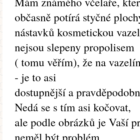
Mám známého včelaře, který
občasně potírá styčné ploch
nástavků kosmetickou vazel
nejsou slepeny propolisem
( tomu věřím), že na vazelí
- je to asi
dostupnější a pravděpodobně
Nedá se s tím asi kočovat,
ale podle obrázků je Vaší pr
neměl být problém.