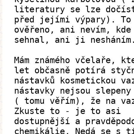
literatury se lze dočís
před jejími výpary). To
ověřeno, ani nevím, kde
sehnal, ani ji nesháním
Mám známého včelaře, kt
let občasně potírá styč
nástavků kosmetickou va
nástavky nejsou slepeny
( tomu věřím), že na va
Zkuste to - je to asi
dostupnější a pravděpod
chemikálie. Nedá se s t