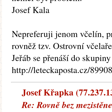
Josef Kala
Nepreferuji jenom včelín, 
rovněž tzv. Ostrovní včelaře
Jeřáb se přenáší do skupiny
http://leteckaposta.cz/8990
Josef Křapka (77.237.138
Re: Rovně bez mezistěn