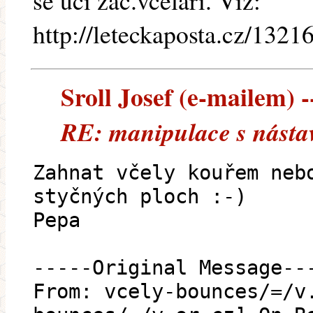
se učí zač.včelaři. Viz:
http://leteckaposta.cz/1321
Sroll Josef (e-mailem) --
RE: manipulace s násta
Zahnat včely kouřem neb
styčných ploch :-)
Pepa
-----Original Message--
From: vcely-bounces/=/v