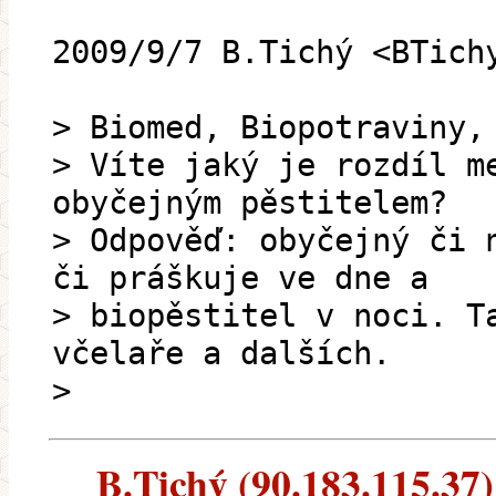
2009/9/7 B.Tichý <BTich
> Biomed, Biopotraviny,
> Víte jaký je rozdíl m
obyčejným pěstitelem?
> Odpověď: obyčejný či 
či práškuje ve dne a
> biopěstitel v noci. T
včelaře a dalších.
>
B.Tichý (90.183.115.37) 