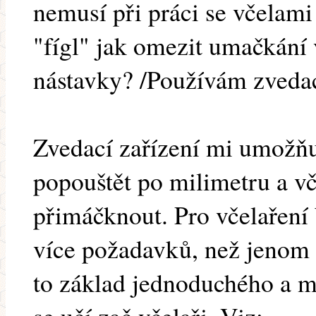
nemusí při práci se včelam
"fígl" jak omezit umačkání 
nástavky? /Používám zvedací
Zvedací zařízení mi umožňu
popouštět po milimetru a vč
přimáčknout. Pro včelaření 
více požadavků, než jenom 
to základ jednoduchého a m