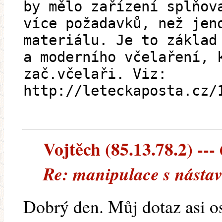
by mělo zařízení splňov
více požadavků, než jen
materiálu. Je to základ
a moderního včelaření, 
zač.včelaři. Viz:
http://leteckaposta.cz/
Vojtěch (85.13.78.2) --- 
Re: manipulace s násta
Dobrý den. Můj dotaz asi os