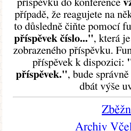
v
příspěvku do konference
případě, že reagujete na něk
to důsledně čiňte pomocí 
příspěvek číslo..."
, která j
zobrazeného příspěvku. Fun
příspěvek k dispozici:
příspěvek."
, bude správně 
dbát výše u
Zběžn
Archiv Včel