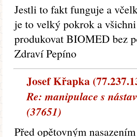
Jestli to fakt funguje a vče
je to velký pokrok a všichn
produkovat BIOMED bez po
Zdraví Pepíno
Josef Křapka (77.237.138
Re: manipulace s nástav
(37651)
Před opětovným nasazením 