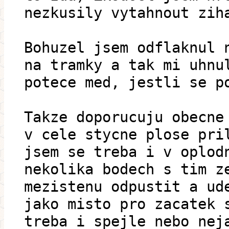
nezkusily vytahnout zih
Bohuzel jsem odflaknul 
na tramky a tak mi uhnu
potece med, jestli se p
Takze doporucuju obecne
v cele stycne plose pri
jsem se treba i v oplod
nekolika bodech s tim z
mezistenu odpustit a ud
jako misto pro zacatek 
treba i spejle nebo nej