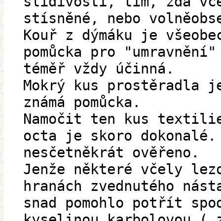
slídivosti, tím, zda vč
stísněné, nebo volněobs
Kouř z dýmáku je všeobe
pomůcka pro "umravnění"
téměř vždy účinná.
Mokrý kus prostěradla j
známá pomůcka.
Namočit ten kus textili
octa je skoro dokonalé.
nesčetněkrát ověřeno.
Jenže některé včely lez
hranách zvednutého nást
snad pomohlo potřít spo
kyselinou karbolovou ( 