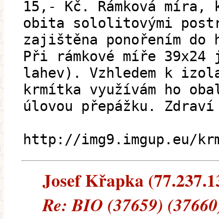
15,- Kč. Rámková míra, 
obita sololitovými post
zajištěna ponořením do 
Při rámkové míře 39x24 
lahev). Vzhledem k izol
krmítka využívám ho oba
úlovou přepážku. Zdraví
http://img9.imgup.eu/kr
Josef Křapka (77.237.138
Re: BIO (37659) (37660