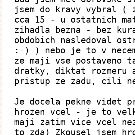
jsem do kravy vybral ( 
cca 15 - u ostatnich ma
zihadla bezna - bez kur
obdobich nasledoval ost
:-) ) nebo je to v nece
ze maji vse postaveno t
dratky, diktat rozmeru 
pristup ze zadu, cili n
Je docela pekne videt p
hrozen vcel - je to vel
maji zatim vice vcel ne
to zda) Zkousel jsem hr