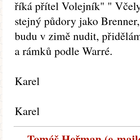
říká přítel Volejník" " Včel
stejný půdory jako Brenner,
budu v zimě nudit, přidělá
a rámků podle Warré.
Karel
Karel
Tomáš Heřman (e-mailem