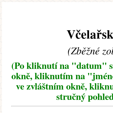
Včelařsk
(Zběžné zo
(Po kliknutí na "datum" 
okně, kliknutím na "jméno
ve zvláštním okně, klikn
stručný pohled