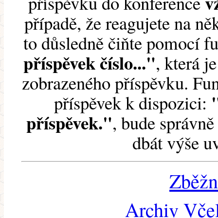
v
příspěvku do konference
případě, že reagujete na něk
to důsledně čiňte pomocí 
příspěvek číslo..."
, která j
zobrazeného příspěvku. Fun
příspěvek k dispozici:
příspěvek."
, bude správně 
dbát výše u
Zběžn
Archiv Včel