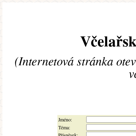
Včelařsk
(Internetová stránka ote
v
Jméno:
Téma:
Příspěvek: