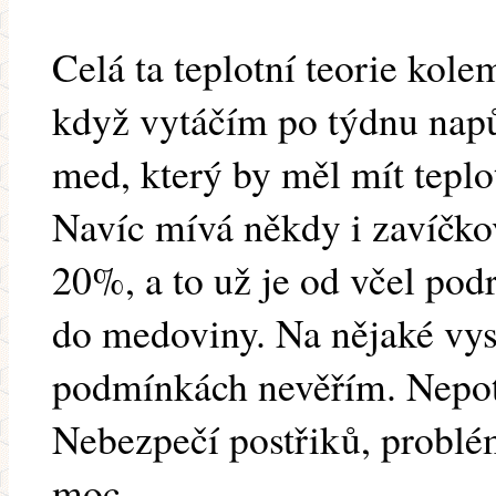
Celá ta teplotní teorie kole
když vytáčím po týdnu napů
med, který by měl mít tepl
Navíc mívá někdy i zavíčk
20%, a to už je od včel pod
do medoviny. Na nějaké vy
podmínkách nevěřím. Nepotř
Nebezpečí postřiků, problé
moc.