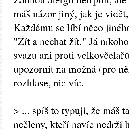
máš názor jiný, jak je vidět,
Každému se líbí něco jinéh
"Žít a nechat žít." Já nikoh
svazu ani proti velkovčelař
upozornit na možná (pro ně
rozhlase, nic víc.
> ... spíš to typuji, že máš 
nečleny, kteří navíc nedrží