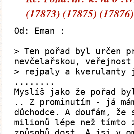
(17873) (17875) (17876)
Od: Eman :
> Ten pořad byl určen p
nevčelařskou, veřejnost
> rejpaly a kverulanty 
........
Myslíš jako že pořad by
.. Z prominutím - já má
důchodce. A doufám, že 
milionů lépe než tímto 
způsobů dost. A jsi v o