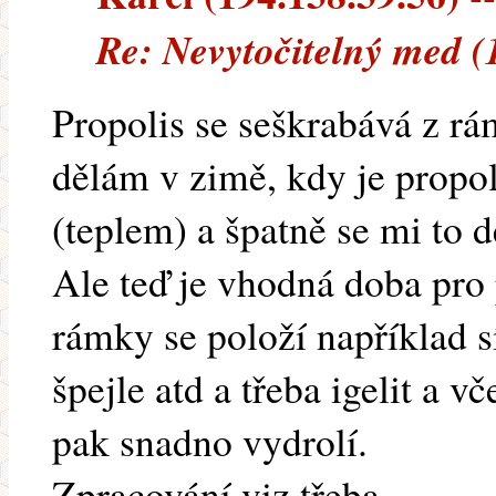
Re: Nevytočitelný med (
Propolis se seškrabává z rá
dělám v zimě, kdy je propol
(teplem) a špatně se mi to d
Ale teď je vhodná doba pro
rámky se položí například s
špejle atd a třeba igelit a v
pak snadno vydrolí.
Zpracování viz třeba