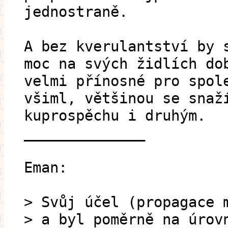
jednostraně.
A bez kverulantství by 
moc na svých židlích do
velmi přínosné pro spol
všiml, většinou se snaž
kuprospěchu i druhým.
______________
Eman:
> Svůj účel (propagace 
> a byl poměrně na úrov