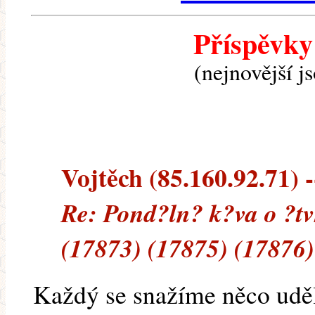
Příspěvky
(nejnovější j
Vojtěch (85.160.92.71) -
Re: Pond?ln? k?va o ?tv
(17873) (17875) (17876)
Každý se snažíme něco uděl