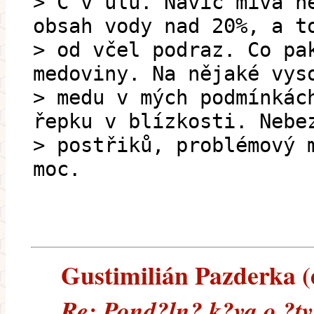
> C v úlu. Navíc mívá n
obsah vody nad 20%, a t
> od včel podraz. Co pa
medoviny. Na nějaké vys
> medu v mých podmínkác
řepku v blízkosti. Nebe
> postřiků, problémový 
moc.
Gustimilián Pazderka (e
Re: Pond?ln? k?va o ?tv