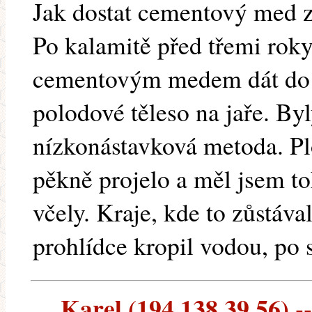
Jak dostat cementový med z
Po kalamitě před třemi roky
cementovým medem dát do n
polodové těleso na jaře. Byl
nízkonástavková metoda. Pl
pěkně projelo a měl jsem to
včely. Kraje, kde to zůstáva
prohlídce kropil vodou, po 
Karel (194.138.39.56) --