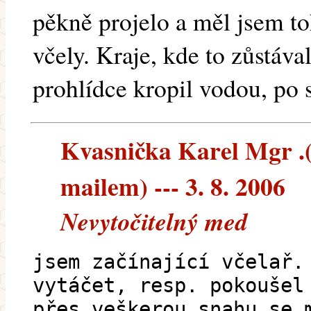
pěkně projelo a měl jsem to
včely. Kraje, kde to zůstáva
prohlídce kropil vodou, po 
Kvasnička Karel Mgr .(
mailem) --- 3. 8. 2006
Nevytočitelný med
jsem začínající včelař.
vytáčet, resp. pokoušel
přes veškerou snahu se 