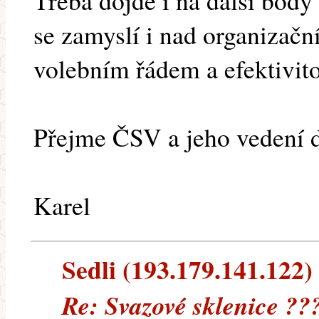
Třeba dojde i na další body
se zamyslí i nad organizačn
volebním řádem a efektivit
Přejme ČSV a jeho vedení d
Karel
Sedli (193.179.141.122) 
Re: Svazové sklenice ??