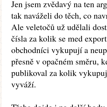
Jen jsem zvědavý na ten ar
tak naváželi do těch, co nav
Ale veletočů už udělali dost
čísla za kolik se med export
obchodníci vykupují a neupl
přesně v opačném směru, k
publikoval za kolik vykupu
vyváží.