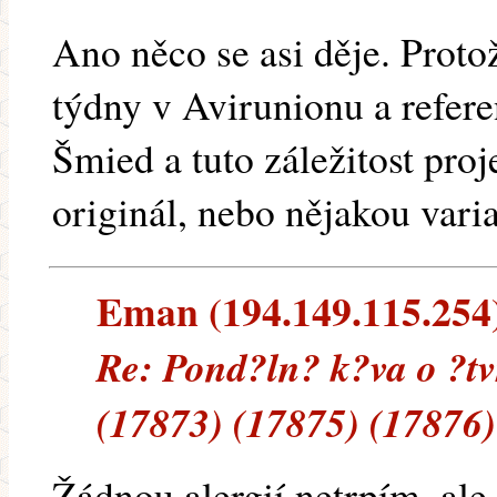
Ano něco se asi děje. Prot
týdny v Avirunionu a referen
Šmied a tuto záležitost pro
originál, nebo nějakou varia
Eman (194.149.115.254) 
Re: Pond?ln? k?va o ?tv
(17873) (17875) (17876)
Žádnou alergií netrpím, ale