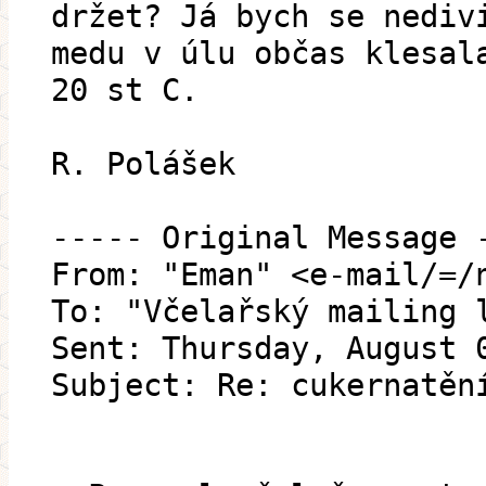
držet? Já bych se nediv
medu v úlu občas klesal
20 st C.
R. Polášek
----- Original Message 
From: "Eman" <e-mail/=/
To: "Včelařský mailing 
Sent: Thursday, August 
Subject: Re: cukernatěn