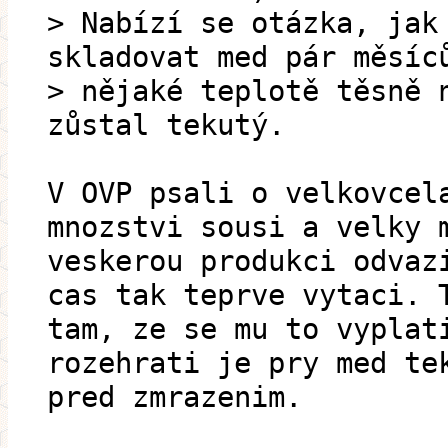
> Nabízí se otázka, jak
skladovat med pár měsíc
> nějaké teplotě těsně 
zůstal tekutý.
V OVP psali o velkovcel
mnozstvi sousi a velky 
veskerou produkci odvaz
cas tak teprve vytaci. 
tam, ze se mu to vyplat
rozehrati je pry med te
pred zmrazenim.