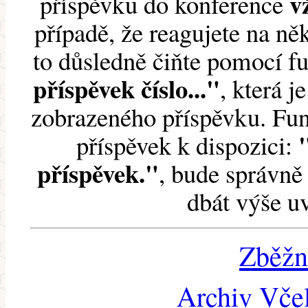
v
příspěvku do konference
případě, že reagujete na něk
to důsledně čiňte pomocí 
příspěvek číslo..."
, která j
zobrazeného příspěvku. Fun
příspěvek k dispozici:
příspěvek."
, bude správně 
dbát výše u
Zběžn
Archiv Včel