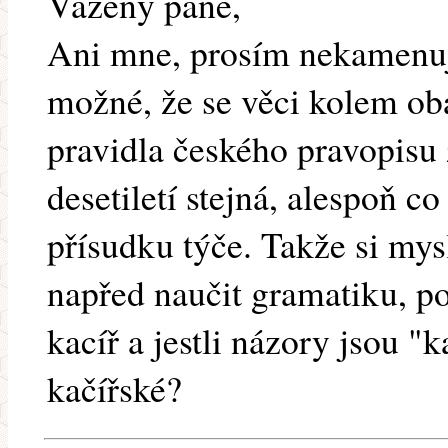
Vážený pane,
Ani mne, prosím nekamenujt
možné, že se věci kolem oba
pravidla českého pravopisu z
desetiletí stejná, alespoň c
přísudku týče. Takže si mys
napřed naučit gramatiku, po
kacíř a jestli názory jsou "k
kačířské?