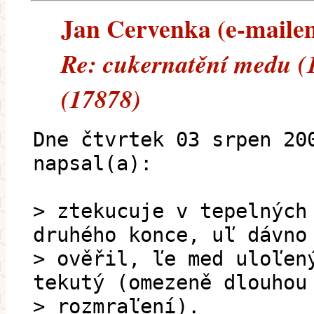
Jan Cervenka (e-mailem)
Re: cukernatění medu (
(17878)
Dne čtvrtek 03 srpen 20
napsal(a):
> ztekucuje v tepelných
druhého konce, uľ dávno
> ověřil, ľe med uloľen
tekutý (omezeně dlouhou
> rozmraľení).