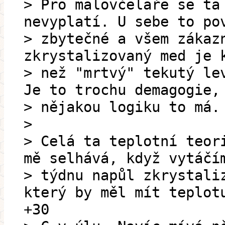
> Pro malovčelaře se ta
nevyplatí. U sebe to po
> zbytečné a všem zákaz
zkrystalizovaný med je 
> než "mrtvý" tekutý le
Je to trochu demagogie,
> nějakou logiku to má.
>
> Celá ta teplotní teor
mě selhává, když vytáčí
> týdnu napůl zkrystali
který by měl mít teplot
+30