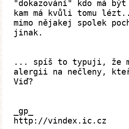
"dokazování" kdo má být
kam má kvůli tomu lézt.
mimo nějakej spolek poc
jinak.
... spíš to typuji, že 
alergii na nečleny, kte
Viď?
_gp_
http://vindex.ic.cz