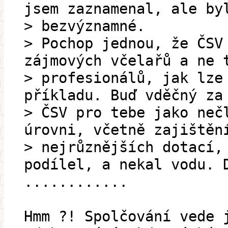
jsem zaznamenal, ale by
> bezvýznamné.
> Pochop jednou, že ČSV
zájmových včelařů a ne 
> profesionálů, jak lze
příkladu. Buď vděčný za
> ČSV pro tebe jako neč
úrovni, včetně zajištěn
> nejrůznějších dotací,
podílel, a nekal vodu. 
............
Hmm ?! Spolčování vede 