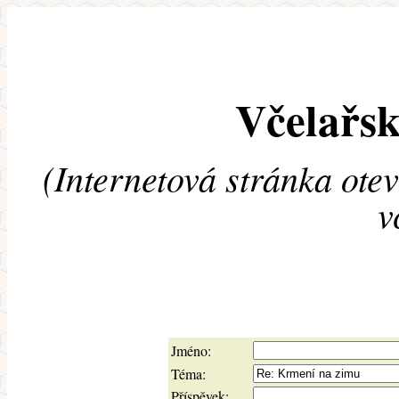
Včelařsk
(Internetová stránka ote
v
Jméno:
Téma:
Příspěvek: