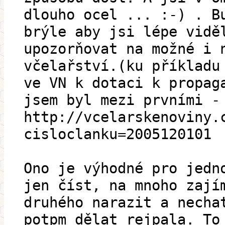
dlouho ocel ... :-) . B
brýle aby jsi lépe vidě
upozorňovat na možné i 
včelařství.(ku příkladu
ve VN k dotaci k propag
jsem byl mezi prvními -
http://vcelarskenoviny.
cisloclanku=2005120101
Ono je výhodné pro jedn
jen číst, na mnoho zají
druhého narazit a necha
potpm dělat rejpala. To