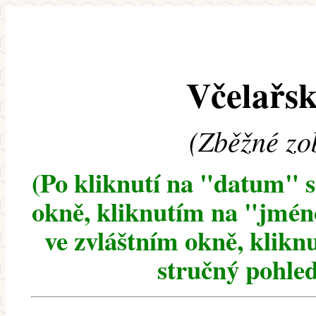
Včelařsk
(Zběžné zo
(Po kliknutí na "datum" 
okně, kliknutím na "jméno
ve zvláštním okně, klikn
stručný pohled