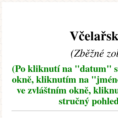
Včelařsk
(Zběžné zo
(Po kliknutí na "datum" 
okně, kliknutím na "jméno
ve zvláštním okně, klikn
stručný pohled