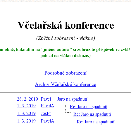
Včelařská konference
(Zběžné zobrazení - vlákno)
ím okně, kliknutím na "jméno autora" si zobrazíte příspěvek ve zvláš
pohled na vlákno diskuze.)
Podrobné zobrazení
Archiv Včelařské konference
28. 2. 2019
Pavel
Jaro na spadnutí
1. 3. 2019
PavelA
Re: Jaro na spadnutí
1. 3. 2019
JosPr
Re: Jaro na spadnutí
1. 3. 2019
PavelA
Re: Jaro na spadnutí