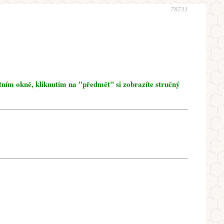
78731
tním okně, kliknutím na "předmět" si zobrazíte stručný