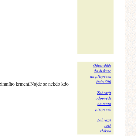
Odpovědět
do diskuze
na příspěvek
číslo 590
odzimního krmení.Najde se nekdo kdo
Zobrazit
odpovědi
na tento
příspěvek
Zobrazit
celé
vlákno