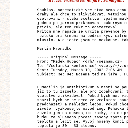
Re: Re: Nosema ted na jaře . Fumagilin?
Souhlas, nosematické vcelstvo nema cenu
drahy ale chce to zlikvidovat. Vetsinou
osetrovani - slaba vcelstva, spatne mat
jednou po jarnim prikrmovani cukernym r
pricin, ale ten cukr to odstartoval.
Pritom mne napada ze urcita prevence by
roztoku pri krmeni na podzim kys. citro
mluvilo. Ale jeste jsem to nezkousel ta
Martin Hromadko
----- Original Message -----
From: "Radek Hubač" <drh/=/seznam.cz>
To: "Vcelarska konference" <vcely/=/v.o
Sent: Tuesday, March 19, 2002 7:06 AM
Subject: Re: Re: Nosema ted na jaře . F
Fumagilin je antibiotikum a nesmi se po
jiz to tu zaznelo, ale pro zopakovani: 
vcelstvo zlikvidoval. Pokud bych mel vi
snazil bych se se neco ze vcelareni nau
predchazet) a nehledat lecbu. Pokud chc
zivote, vyzkousejte navod ing. Rehacka 
zuzete jen na obsedajici ramky, za ne p
budou za slusneho pocasi zasoby zpoza p
teplotu a lecit se. Vyvoj nosemy konci 
teplota je 30 - 33 stupnu.