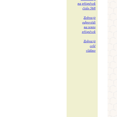
na příspěvek
číslo 568
Zobrazit
odpovědi
na tento
příspěvek
Zobrazit
celé
vlákno