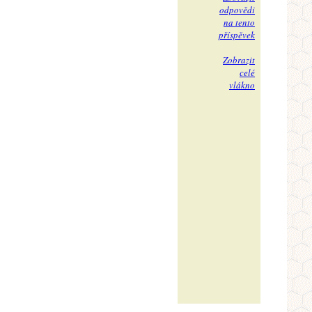
odpovědi
na tento
příspěvek
Zobrazit
celé
vlákno