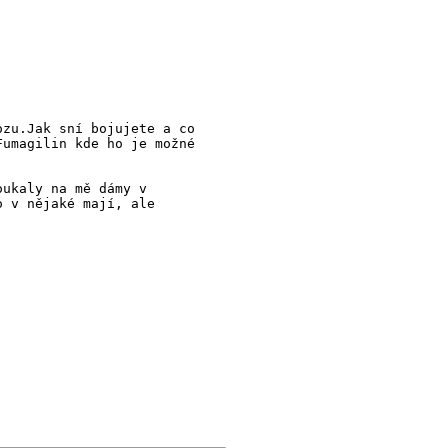
ozu.Jak sní bojujete a co
Fumagilin kde ho je možné
oukaly na mě dámy v
o v nějaké mají, ale