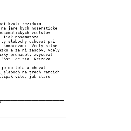
vat kvuli reziduim.
 na jare bych nosematicke
nosematickych vcelstev
, (jak nosematoze
 ty slabochy uchovat pri
. komorovani. Vcely silne
azku a za ni zasoby, vcely
azky prenaset, zvysovat
 35st. celsia. Krizova
ije do leta a chovat
i slaboch na trech ramcich
tlipak vite, jak stare
____________________________
?