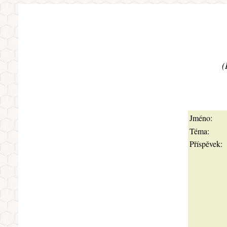
(
Jméno:
Téma:
Příspěvek: