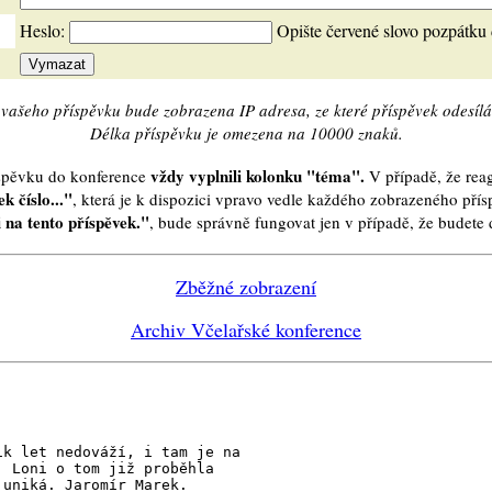
Heslo:
Opište červené slovo pozpátku
vašeho příspěvku bude zobrazena IP adresa, ze které příspěvek odesílá
Délka příspěvku je omezena na 10000 znaků.
vždy vyplnili kolonku "téma".
íspěvku do konference
V případě, že reag
k číslo..."
, která je k dispozici vpravo vedle každého zobrazeného pří
 na tento příspěvek."
, bude správně fungovat jen v případě, že budet
Zběžné zobrazení
Archiv Včelařské konference
ik let nedováží, i tam je na
. Loni o tom již proběhla
 uniká. Jaromír Marek.