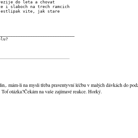
rezije do leta a chovat
ze i slaboch na trech ramcich
jestlipak vite, jak stare
_______________________________
elu?
ilin,. mám-li na mysli třeba praventyvní léčbu v malých dávkách do p
o. Toť otázka?Čekám na vaše zajímavé reakce. Horký.