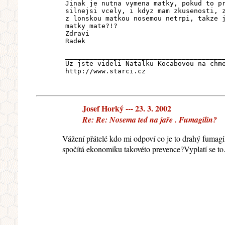
Jinak je nutna vymena matky, pokud to p
silnejsi vcely, i kdyz mam zkusenosti, 
z lonskou matkou nosemou netrpi, takze 
matky mate?!?
Zdravi
Radek
_______________________________________
Uz jste videli Natalku Kocabovou na chm
http://www.starci.cz
Josef Horký --- 23. 3. 2002
Re: Re: Nosema ted na jaře . Fumagilin?
Vážení přátelé kdo mi odpoví co je to drahý fumag
spočítá ekonomiku takovéto prevence?Vyplatí se t