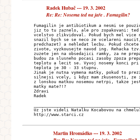
Radek Hubač --- 19. 3. 2002
Re: Re: Nosema ted na jaře . Fumagilin?
Fumagilin je antibiotikum a nesmi se pouzi
jiz to tu zaznelo, ale pro zopakovani: ted
vcelstvo zlikvidoval. Pokud bych mel vice 
snazil bych se se neco ze vcelareni naucit
predchazet) a nehledat lecbu. Pokud chcete
zivote, vyzkousejte navod ing. Rehacka tzv
zuzete jen na obsedajici ramky, za ne prep
budou za slusneho pocasi zasoby zpoza prep
teplotu a lecit se. Vyvoj nosemy konci pri
teplota je 30 - 33 stupnu.
Jinak je nutna vymena matky, pokud to prez
silnejsi vcely, i kdyz mam zkusenosti, ze 
z lonskou matkou nosemou netrpi, takze jes
matky mate?!?
Zdravi
Radek
__________________________________________
Uz jste videli Natalku Kocabovou na chmelu
http://www.starci.cz
Martin Hromádko --- 19. 3. 2002