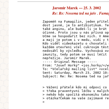
Jaromir Marek --- 25. 3. 2002
Re: Re: Nosema ted na jaře . Fuma
Zapomëň na Fumagilin, jeden přítel
dost jasně, je to antibiotikum. Te
také anginu, ale budeš-li je brát 
účinné. Proto jsou u nás přísná op
Učme se hospodařit bez nich. V Ame
a mají je potom i v medu, vidí v t
Kdo viděl videokazetu o chovateli 
každém otevření včel cukrovým těst
nedosáhl by výsledku. Vychovává ov
imunity, tedy potom se musí léčit 
nepřežije. Jaromír Marek.
----- Original Message -----
From: "Josef Horký" <jos.horky/=/w
To: "Včelařský mailing list" <vcel
Sent: Saturday, March 23, 2002 10:
Subject: Re: Re: Nosema ted na jař
> Vážení přátelé kdo mi odpoví co 
> třeba praventyvní léčbu v malých
> nekdo kdo spočítá ekonomiku tako
> otázka?Čekám na vaše zajímavé re
>