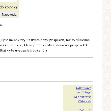
 do kolonky.
te.
ujete na některý již uveřejněný příspěvek, tak to důsledně
spěvku. Funkce, která je pro každý zobrazený příspěvek k
e dbát výše uvedených pokynů.)
Odpovědět
do diskuze
na příspěvek
číslo 556
Zobrazit