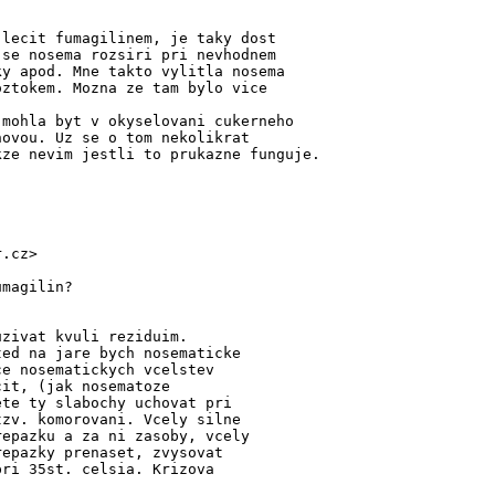
 lecit fumagilinem, je taky dost
 se nosema rozsiri pri nevhodnem
ky apod. Mne takto vylitla nosema
oztokem. Mozna ze tam bylo vice
 mohla byt v okyselovani cukerneho
novou. Uz se o tom nekolikrat
kze nevim jestli to prukazne funguje.
r.cz>
umagilin?
uzivat kvuli reziduim.
ted na jare bych nosematicke
ce nosematickych vcelstev
cit, (jak nosematoze
ete ty slabochy uchovat pri
tzv. komorovani. Vcely silne
repazku a za ni zasoby, vcely
repazky prenaset, zvysovat
pri 35st. celsia. Krizova