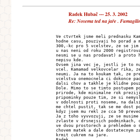
Radek Hubač --- 25. 3. 2002
Re: Nosema ted na jaře . Fumagili
Ve ctvrtek jsme meli prednasku Ka
hodne casu, pouzivaji ho porad a 
300,-kc pro 5 vcelstev, ze se jim
u nas neni od roku 2000 registrov
nesmi se u nas prodavat) a proto 
nepisu kde.
Ovsem jina vec je, jestli je to n
vcel. Kamamad velkovcelar rika, z
neumi. Ja na to koukam tak, ze pr
vcelstva onemocnela ci dokonce pa
dalsi chov a takhle je klidne pou
Dole. Mimo to se timto postupem p
prirode, kde minimalne rok prezij
pripominky pouze tim, ze si nemys
v odolnosti proti noseme, na dals
me chtel pustit, tak se me dost p
kdyz jsem mu rekl ze cca 50 preve
Ja z toho vyvvozuji, ze se musime
zvlaste v drsnejsich podminkach, 
ve dvou prostorech a prehledem o 
chovem matek a dale dostatecnym z
krmit cukrem na jare.
Radek