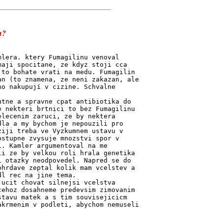
n?
mlera. ktery Fumagilinu venoval
maji spocitane, ze kdyz stoji cca
 to bohate vrati na medu. Fumagilin
an (to znamena, ze neni zakazan, ale
ho nakupují v cizine. Schvalne
utne a spravne cpat antibiotika do
e nekteri brtnici to bez Fumagilinu
elecenim zaruci, ze by nektera
dla a my bychom je nepouzili pro
ziji treba ve Vyzkumnem ustavu v
ostupne zvysuje mnozstvi spor v
i. Kamler argumentoval na me
li ze by velkou roli hrala genetika
i otazky neodpovedel. Napred se do
ohrdave zeptal kolik mam vcelstev a
dl rec na jine tema.
 ucit chovat silnejsi vcelstva
cehoz dosahneme predevsim zimovanim
stavu matek a s tim souvisejicicm
akrmenim v podleti, abychom nemuseli