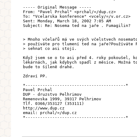
----- Original Message -----
From: "Pavel Prchal" <prchal/=/dup.cz>
To: "Vcelarska konference" <vcely/=/v.or.cz>
Sent: Monday, March 18, 2002 7:05 AM
Subject: Re: Nosema ted na jaře . Fumagilin?
> Mnoho včelařů má ve svých včelstvech nosemat
> používáte pro tlumení ted na jaře?Používáte 
> sehnat co asi stojí.
Když jsem se o to asi před 4. roky pokoušel, k
lékárnách, jak kdybych spadl z měsíce. Možná t
bude to šíleně drahé.
Zdraví PP.
*-----------------------------------------*
Pavel Prchal
DUP - druzstvo Pelhrimov
Remenovska 1999, 39317 Pelhrimov
Tlf. 0366/353127 (353111)
http://www.dup.cz
email: prchal/=/dup.cz
*-----------------------------------------*