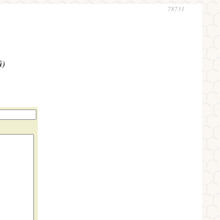
78731
ů)