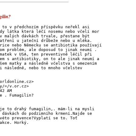
gilin?
 to v předchozím příspěvku neřekl asi
dy látka která léčí nosemu nebo včelí mor
v malých dávkách trvale, přestane být
atření u jateční drůbeže nebo u mléka.
rice nebo Německu se antibiotika používají
om problém, ale doposud to jinak neumí .
matek v USA, ten preventivně léčil při
em s antibiotiky, on to ale jinak neumí a
šem matky a následně včelstva s omezením
i následně, nebo to mnoho včelstev
orldonline.cz>
y/=/v.or.cz>
42 AM
e . Fumagilin?
je to drahý fumagilin,. mám-li na mysli
 dávkách do podzimního krmení.Najde se
véto prevence?Vyplatí se to. Toť
akce. Horký.