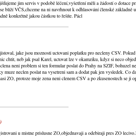
ťujeme jim servis v podobě léčení,vyšetření měli a žádostí o dotace pr
 se blíží VČS,chceme na ni navrhnout k odhlasování členské základně ur
dně konkrétně jakou částkou to řešíte. Pácl
jistoval, jake jsou moznosti uctovani poplatku pro necleny CSV. Pokud 
c chtit, neb jak psal Karel, uctovat lze v okamziku, kdyz si neco obj
clena neni problem si ten formular poslat do Prahy na SZIF, bohuzel n
ticky muze neclen poslat na vysetreni sam a dodat pak jen vysledek. Co
nasi ZO, protoze moje zena neni clenem CSV a po zkusenostech se ji 
)
registrovani u mistne prislusne ZO,objednavaji a odebiraji pres ZO l