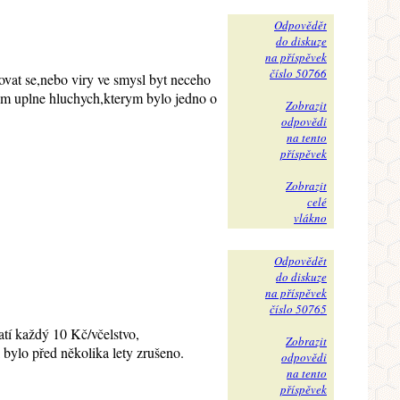
Odpovědět
do diskuze
na příspěvek
číslo 50766
vat se,nebo viry ve smysl byt neceho
om uplne hluchych,kterym bylo jedno o
Zobrazit
odpovědi
na tento
příspěvek
Zobrazit
celé
vlákno
Odpovědět
do diskuze
na příspěvek
číslo 50765
latí každý 10 Kč/včelstvo,
Zobrazit
 bylo před několika lety zrušeno.
odpovědi
na tento
příspěvek