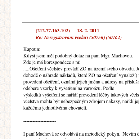
(212.77.163.102) --- 18. 2. 2011
Re: Neregistrovaní včelaři (50756) (50762)
Kapoun:
Kdysi jsem měl podobný dotaz na pani Mgr. Machovou.
Zde je má korespondece s ní:
.....Ošetření včelstev provádí ZO na území svého obvodu. Je
dohodě o náhradě nákladů, které ZO na ošetření vynaloží) 
provedení ošetření, oznámí jejich jména a adresy na příslu
odebere vzorky k vyšetření na varroázu. Podle
výsledků vyšetření se nařídí provedení léčby takových vč
včelstva mohla být nebezpečným zdrojem nákazy, nařídí jej
každému jednotlivému chovateli.
---------------------
I paní Machová se odvolává na metodický pokyn. 'Nevím do