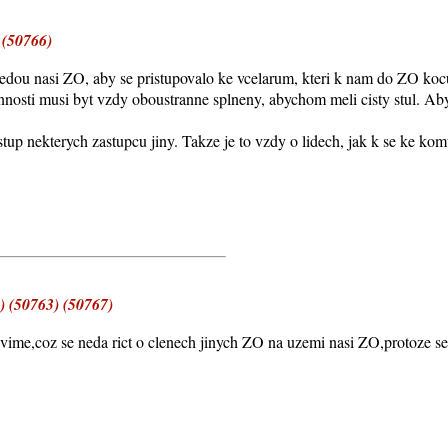
 (50766)
sedou nasi ZO, aby se pristupovalo ke vcelarum, kteri k nam do ZO kocuj
nnosti musi byt vzdy oboustranne splneny, abychom meli cisty stul. A
tup nekterych zastupcu jiny. Takze je to vzdy o lidech, jak k se ke kom
) (50763) (50767)
ime,coz se neda rict o clenech jinych ZO na uzemi nasi ZO,protoze se n