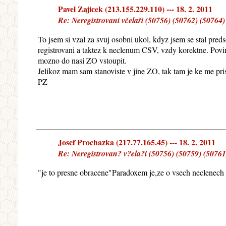
Pavel Zajicek (213.155.229.110) --- 18. 2. 2011
Re: Neregistrovaní včelaři (50756) (50762) (50764)
To jsem si vzal za svuj osobni ukol, kdyz jsem se stal pred
registrovani a taktez k neclenum CSV, vzdy korektne. Povi
mozno do nasi ZO vstoupit.
Jelikoz mam sam stanoviste v jine ZO, tak tam je ke me pris
PZ
Josef Prochazka (217.77.165.45) --- 18. 2. 2011
Re: Neregistrovan? v?ela?i (50756) (50759) (50761
"je to presne obracene"Paradoxem je,ze o vsech neclenech v