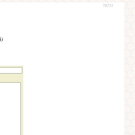
78731
ů)