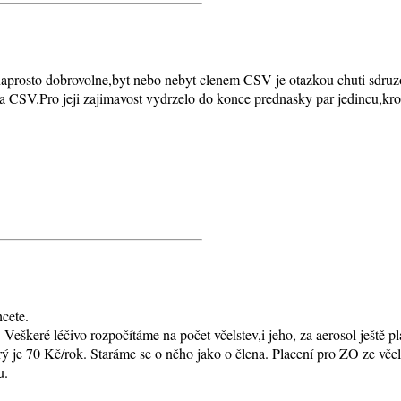
aprosto dobrovolne,byt nebo nebyt clenem CSV je otazkou chuti sdruzo
CSV.Pro jeji zajimavost vydrzelo do konce prednasky par jedincu,kr
hcete.
 Veškeré léčivo rozpočítáme na počet včelstev,i jeho, za aerosol ještě p
ý je 70 Kč/rok. Staráme se o něho jako o člena. Placení pro ZO ze včel
u.