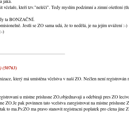
a jaká.
t včelaře, kteří tzv."neléčí". Tedy myslím podzimní a zimní ošetření (t
 Tedy ta BONZAČNÍ.
isionelně. Jestli se ZO sama udá, že to nedělá, je na jejím uvážení :-)
:-)
) (50763)
anizace, který má umístěna včelstva v naší ZO. Nečlen není registrován 
 registrovani u mistne prislusne ZO,objednavaji a odebiraji pres ZO
sne ZO.Je pak povinnen tato vcelstva zaregistrovat na mistne prislusn
tak to ma.Ps:ZO ma pravo stanovit registracni poplatek pro clena jine 