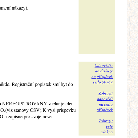
lumení nákazy).
Odpovědět
do diskuze
na příspěvek
číslo 50767
nikde. Registrační poplatek smí být do
Zobrazit
odpovědi
 lecivo.NEREGISTROVANY vcelar je clen
na tento
e ZO.(viz stanovy CSV).K vysi prispevku
příspěvek
ZO a zapisne pro svoje nove
Zobrazit
celé
vlákno