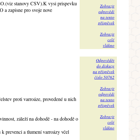
e ZO.(viz stanovy CSV).K vysi prispevku
Zobrazit
ZO a zapisne pro svoje nove
odpovědi
na tento
příspěvek
Zobrazit
celé
vlákno
Odpovědět
do diskuze
na příspěvek
číslo 50762
Zobrazit
odpovědi
stev proti varroáze, provedené u nich
na tento
příspěvek
Zobrazit
ovinnost, záleží na dohodě - na dohodě o
celé
vlákno
 k prevenci a tlumení varroázy včel