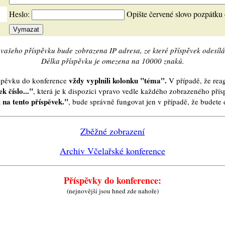
Heslo:
Opište červené slovo pozpátku
vašeho příspěvku bude zobrazena IP adresa, ze které příspěvek odesílá
Délka příspěvku je omezena na 10000 znaků.
vždy vyplnili kolonku "téma".
íspěvku do konference
V případě, že reag
k číslo..."
, která je k dispozici vpravo vedle každého zobrazeného pří
 na tento příspěvek."
, bude správně fungovat jen v případě, že budet
Zběžné zobrazení
Archiv Včelařské konference
Příspěvky do konference:
(nejnovější jsou hned zde nahoře)