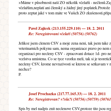
>Máme v působnosti naší ZO několik včelařů - nečlenů.Zajiš
včelařům,neplatí ani členský a žádný jiný poplatek.Protože
proto zeptat jaké v tom máte ve Vašich ZO zkušenosti.přípa
Pavel Zajicek (213.155.229.110) --- 18. 2. 2011
Re: Neregistrovaní včelaři (50756) (50762)
Jelikoz jsem clenem CSV a moje zena neni, tak jsem take z
veterinarnich pokynu sam, nema organizace pravo po nem ni
organizaci pro necleny CSV - zpracovani dotace 1d- pro ne
vcelstva umistena. Co se tyce vzorku meli, tak si je teore
necleny CSV, krome nevrazivosti se kterou se setkavam v 
nechce?
P.
Josef Prochazka (217.77.165.33) --- 18. 2. 2011
Re: Neregistrovan? v?ela?i (50756) (50759) (50761
Spis by mel nadpis znit neclenove CSV,protoze tito jsou 