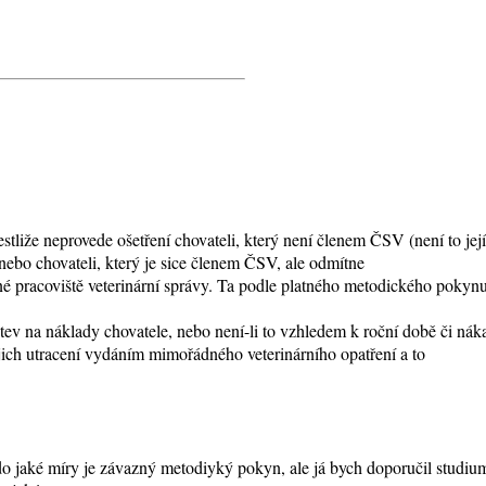
stliže neprovede ošetření chovateli, který není členem ČSV (není to jej
nebo chovateli, který je sice členem ČSV, ale odmítne
šné pracoviště veterinární správy. Ta podle platného metodického pokynu
elstev na náklady chovatele, nebo není-li to vzhledem k roční době či
ich utracení vydáním mimořádného veterinárního opatření a to
 jaké míry je závazný metodiyký pokyn, ale já bych doporučil studiu