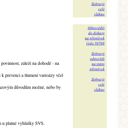
Zobrazit
celé
vlákno
Odpovědět
do diskuze
na příspěvek
číslo 50768
Zobrazit
odpovědi
í povinnost, záleží na dohodě - na
na tento
příspěvek
 k prevenci a tlumení varroázy včel
Zobrazit
celé
 nákazovým důvodům možné, nebo by
vlákno
m u platné vyhlášky SVS.