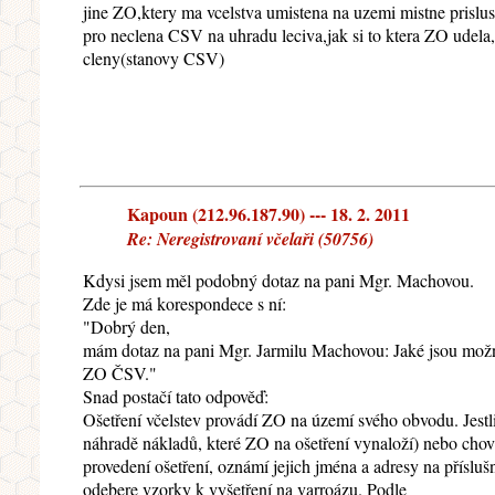
jine ZO,ktery ma vcelstva umistena na uzemi mistne prislu
pro neclena CSV na uhradu leciva,jak si to ktera ZO udela,
cleny(stanovy CSV)
Kapoun (212.96.187.90) --- 18. 2. 2011
Re: Neregistrovaní včelaři (50756)
Kdysi jsem měl podobný dotaz na pani Mgr. Machovou.
Zde je má korespondece s ní:
"Dobrý den,
mám dotaz na pani Mgr. Jarmilu Machovou: Jaké jsou možno
ZO ČSV."
Snad postačí tato odpověď:
Ošetření včelstev provádí ZO na území svého obvodu. Jestli
náhradě nákladů, které ZO na ošetření vynaloží) nebo chova
provedení ošetření, oznámí jejich jména a adresy na příslu
odebere vzorky k vyšetření na varroázu. Podle