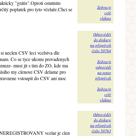
akticky "grátis".Oproti ostatním
Zobrazit
čitý poplatek pro tyto včelaře.Chci se
celé
vlákno
Odpovědět
do diskuze
na příspěvek
číslo 50764
si neclen CSV leci vcelstva dle
ednam. Co se tyce ukonu provadenych
Zobrazit
emuze- musi jit s tim do ZO, kde ma
odpovědi
 dalsiho my clenove CSV delame pro
na tento
opravnene vstoupit do CSV ani moc
příspěvek
Zobrazit
celé
vlákno
Odpovědět
do diskuze
na příspěvek
číslo 50763
ecivo.NEREGISTROVANY vcelar je clen