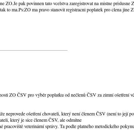
sne ZO.Je pak povinnen tato vcelstva zaregistrovat na mistne prislusn
tak to ma.Ps:ZO ma pravo stanovit registracni poplatek pro clena jine 
sti ZO ČSV pro výběr poplatku od nečlenů ČSV za zimní ošetření včel
že neprovede ošetření chovateli, který není členem ČSV (není to její p
teli, který je sice členem ČSV, ale odmítne
šné pracoviště veterinární správy. Ta podle platného metodického pokynu