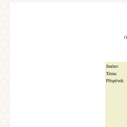
(
Jméno:
Téma:
Příspěvek: