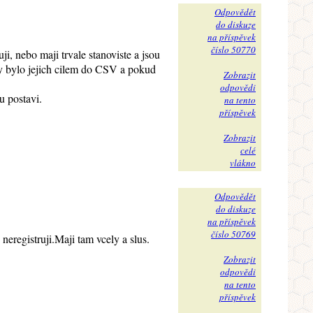
Odpovědět
do diskuze
na příspěvek
číslo 50770
i, nebo maji trvale stanoviste a jsou
by bylo jejich cilem do CSV a pokud
Zobrazit
odpovědi
u postavi.
na tento
příspěvek
Zobrazit
celé
vlákno
Odpovědět
do diskuze
na příspěvek
číslo 50769
eregistruji.Maji tam vcely a slus.
Zobrazit
odpovědi
na tento
příspěvek