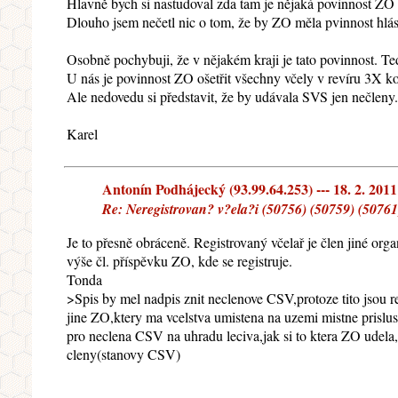
Hlavně bych si nastudoval zda tam je nějaká povinnost ZO 
Dlouho jsem nečetl nic o tom, že by ZO měla pvinnost hlási
Osobně pochybuji, že v nějakém kraji je tato povinnost.
U nás je povinnost ZO ošetřit všechny včely v revíru 3X kom
Ale nedovedu si představit, že by udávala SVS jen nečleny.
Karel
Antonín Podhájecký (93.99.64.253) --- 18. 2. 2011
Re: Neregistrovan? v?ela?i (50756) (50759) (50761
Je to přesně obráceně. Registrovaný včelař je člen jiné org
výše čl. příspěvku ZO, kde se registruje.
Tonda
>Spis by mel nadpis znit neclenove CSV,protoze tito jsou
jine ZO,ktery ma vcelstva umistena na uzemi mistne prislu
pro neclena CSV na uhradu leciva,jak si to ktera ZO udela,
cleny(stanovy CSV)