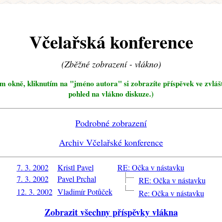
Včelařská konference
(Zběžné zobrazení - vlákno)
ím okně, kliknutím na "jméno autora" si zobrazíte příspěvek ve zvláš
pohled na vlákno diskuze.)
Podrobné zobrazení
Archiv Včelařské konference
7. 3. 2002
Kristl Pavel
RE: Očka v nástavku
7. 3. 2002
Pavel Prchal
RE: Očka v nástavku
12. 3. 2002
Vladimír Potůček
Re: Očka v nástavku
Zobrazit všechny příspěvky vlákna