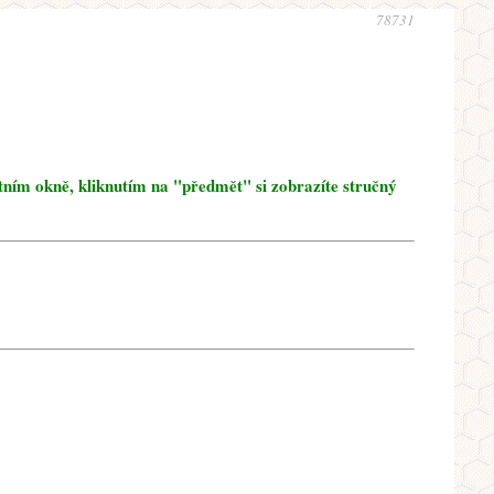
78731
tním okně, kliknutím na "předmět" si zobrazíte stručný