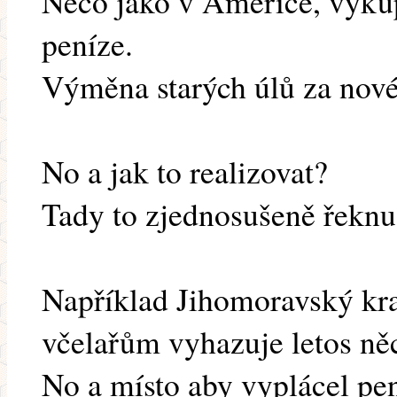
Něco jako v Americe, výkup
peníze.
Výměna starých úlů za nov
No a jak to realizovat?
Tady to zjednosušeně řeknu
Například Jihomoravský kra
včelařům vyhazuje letos ně
No a místo aby vyplácel pen