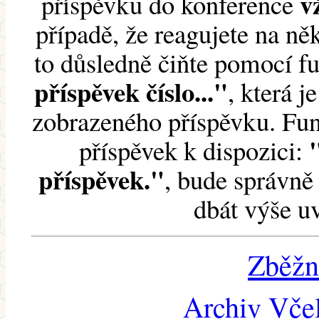
v
příspěvku do konference
případě, že reagujete na něk
to důsledně čiňte pomocí 
příspěvek číslo..."
, která j
zobrazeného příspěvku. Fun
příspěvek k dispozici:
příspěvek."
, bude správně 
dbát výše u
Zběžn
Archiv Včel