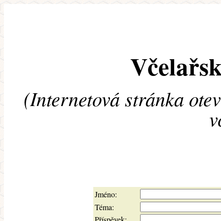
Včelařsk
(Internetová stránka ote
v
Jméno:
Téma:
Příspěvek: