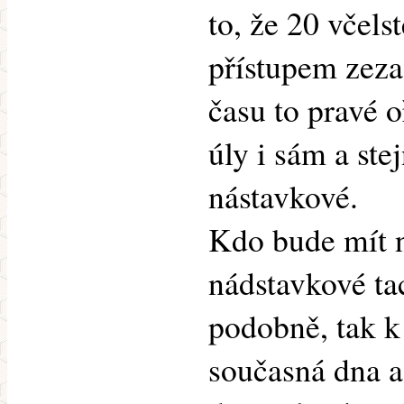
to, že 20 včels
přístupem zeza
času to pravé o
úly i sám a ste
nástavkové.
Kdo bude mít n
nádstavkové ta
podobně, tak k
současná dna a 