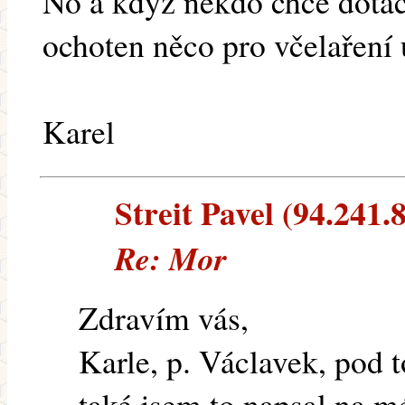
No a když někdo chce dotaci
ochoten něco pro včelaření 
Karel
Streit Pavel (94.241.8
Re: Mor
Zdravím vás,
Karle, p. Václavek, pod t
také jsem to napsal na mé