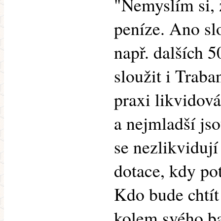
"Nemyslím si, 
peníze. Ano slo
např. dalších 5
sloužit i Traban
praxi likvidová
a nejmladší js
se nezlikvidují
dotace, kdy p
Kdo bude chtít 
kolem svého ba