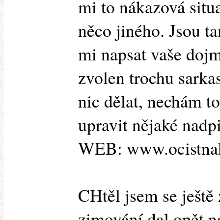
mi to nákazová situ
něco jiného. Jsou t
mi napsat vaše dojm
zvolen trochu sarkas
nic dělat, nechám to
upravit nějaké nadpi
WEB: www.ocistnak
CHtěl jsem se ještě 
zimování dal opět n