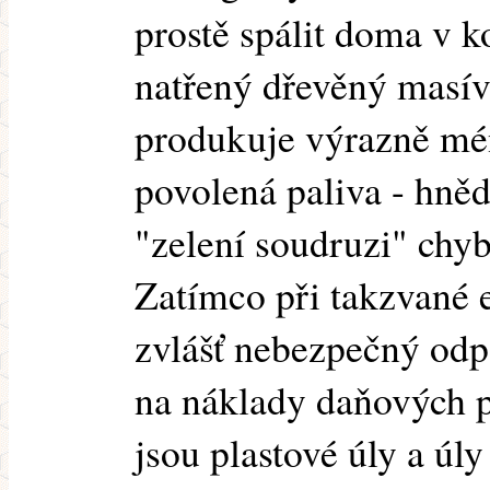
prostě spálit doma v k
natřený dřevěný masív
produkuje výrazně mén
povolená paliva - hněd
"zelení soudruzi" chyb
Zatímco při takzvané e
zvlášť nebezpečný odpa
na náklady daňových po
jsou plastové úly a úl