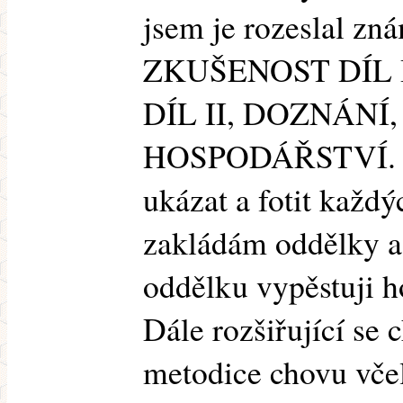
jsem je rozeslal z
ZKUŠENOST DÍL 
DÍL II, DOZNÁN
HOSPODÁŘSTVÍ. V
ukázat a fotit každý
zakládám oddělky a 
oddělku vypěstuji h
Dále rozšiřující se 
metodice chovu včel