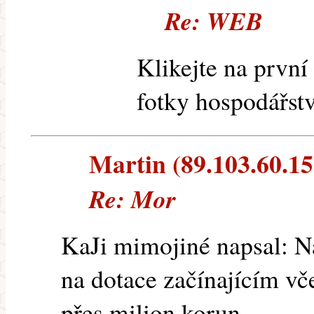
Re: WEB
Klikejte na první 
fotky hospodářstv
Martin (89.103.60.159
Re: Mor
KaJi mimojiné napsal: N
na dotace začínajícím vč
přes milion korun.