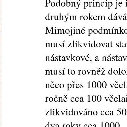
Podobný princip je i
druhým rokem dává 
Mimojiné podmínkou 
musí zlikvidovat sta
nástavkové, a nástav
musí to rovněž dolož
něco přes 1000 včel
ročně cca 100 včelař
zlikvidováno cca 500
dva roky cca 1000.