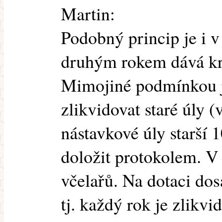
Martin:
Podobný princip je i v
druhým rokem dává kra
Mimojiné podmínkou je
zlikvidovat staré úly (
nástavkové úly starší 1
doložit protokolem. V 
včelařů. Na dotaci do
tj. každý rok je zlikv