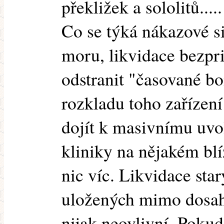
překližek a sololitů.....
Co se týká nákazové s
moru, likvidace bezpr
odstranit "časované b
rozkladu toho zařízen
dojít k masivnímu uvo
kliniky na nějakém blí
nic víc. Likvidace sta
uložených mimo dosah
nijak neovlivní. Pokud