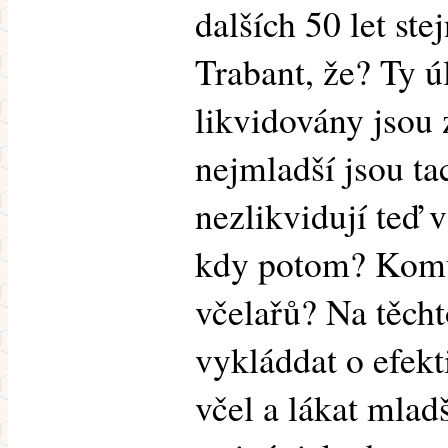
dalších 50 let ste
Trabant, že? Ty úl
likvidovány jsou z
nejmladší jsou ta
nezlikvidují teď 
kdy potom? Komu
včelařů? Na těch
vykláddat o efekt
včel a lákat mladš