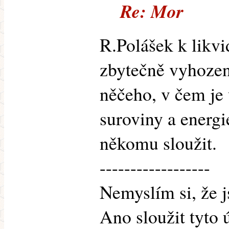
Re: Mor
R.Polášek k likvi
zbytečně vyhozené
něčeho, v čem je 
suroviny a energi
někomu sloužit.
------------------
Nemyslím si, že 
Ano sloužit tyto 