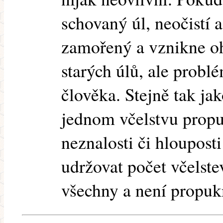
schovaný úl, neočistí 
zamořený a vznikne oh
starých úlů, ale probl
člověka. Stejně tak jak
jednom včelstvu propu
neznalosti či hlouposti
udržovat počet včels
všechny a není propukn