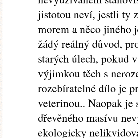
jistotou neví, jestli t
morem a něco jiného j
žádý reálný důvod, pro
starých úlech, pokud v
výjimkou těch s neroz
rozebíratelné dílo je 
veterinou.. Naopak je 
dřevěného masívu nev
ekologicky nelikvidova