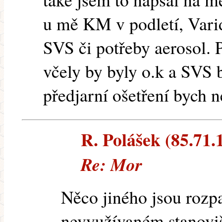
u mě KM v podletí, Vari
SVS či potřeby aerosol. 
včely by byly o.k a SVS b
předjarní ošetření bych n
R. Polášek (85.71.1
Re: Mor
Něco jiného jsou rozpa
nevyužívaném stanoviš