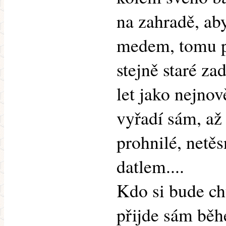
na zahradě, ab
medem, tomu p
stejně staré z
let jako nejnov
vyřadí sám, až
prohnilé, netě
datlem....
Kdo si bude ch
přijde sám běh