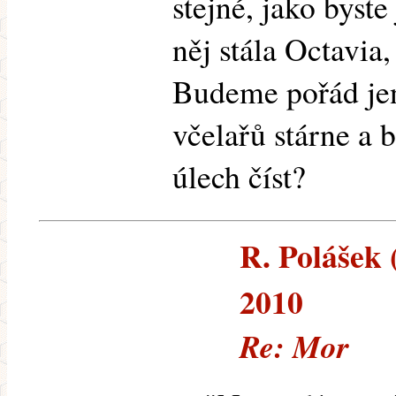
stejné, jako byste
něj stála Octavia
Budeme pořád jen
včelařů stárne a
úlech číst?
R. Polášek (
2010
Re: Mor