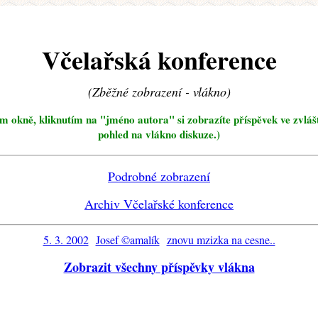
Včelařská konference
(Zběžné zobrazení - vlákno)
ím okně, kliknutím na "jméno autora" si zobrazíte příspěvek ve zvláš
pohled na vlákno diskuze.)
Podrobné zobrazení
Archiv Včelařské konference
5. 3. 2002
Josef ©amalík
znovu mzizka na cesne..
Zobrazit všechny příspěvky vlákna