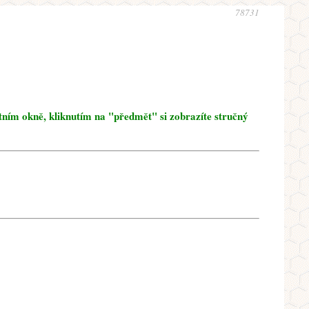
78731
tním okně, kliknutím na "předmět" si zobrazíte stručný