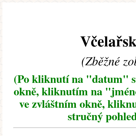
Včelařsk
(Zběžné zo
(Po kliknutí na "datum" 
okně, kliknutím na "jméno
ve zvláštním okně, klikn
stručný pohled