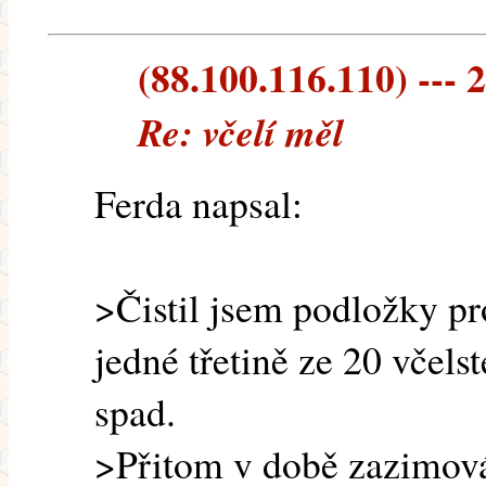
(88.100.116.110) --- 
Re: včelí měl
Ferda napsal:
>Čistil jsem podložky pr
jedné třetině ze 20 včel
spad.
>Přitom v době zazimová