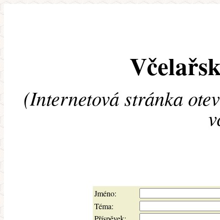
Včelařsk
(Internetová stránka ote
v
Jméno:
Téma:
Příspěvek: