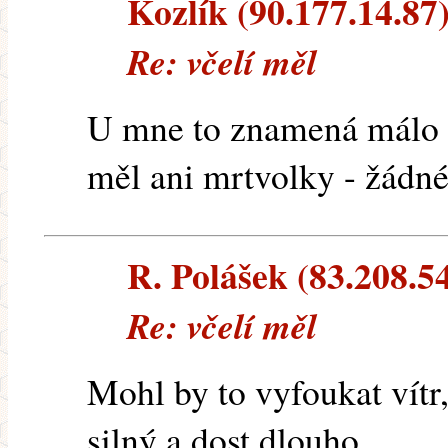
Kozlík (90.177.14.87)
Re: včelí měl
U mne to znamená málo m
měl ani mrtvolky - žádné
R. Polášek (83.208.54
Re: včelí měl
Mohl by to vyfoukat vítr
silný a dost dlouho.