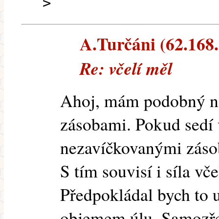
>
A.Turčáni (62.168.
Re: včelí měl
Ahoj, mám podobný nál
zásobami. Pokud sedí 
nezavíčkovanými záso
S tím souvisí i síla vče
Předpokládal bych to u
objemem úlu. Samozř