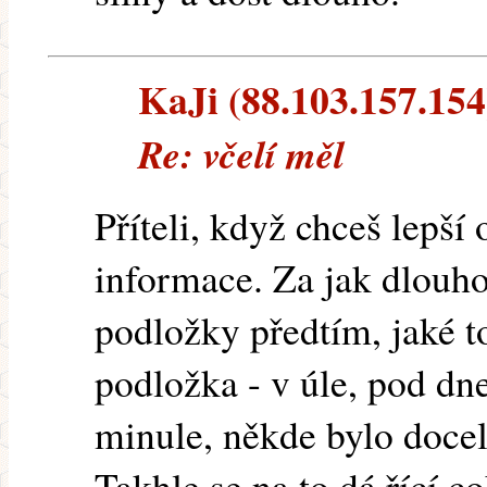
KaJi (88.103.157.154)
Re: včelí měl
Příteli, když chceš lepší
informace. Za jak dlouho t
podložky předtím, jaké to 
podložka - v úle, pod dne
minule, někde bylo docela
Takhle se na to dá řící co