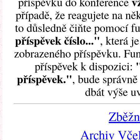
v
příspěvku do konference
případě, že reagujete na něk
to důsledně čiňte pomocí 
příspěvek číslo..."
, která j
zobrazeného příspěvku. Fun
příspěvek k dispozici:
příspěvek."
, bude správně 
dbát výše u
Zběžn
Archiv Včel