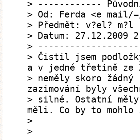
> ------------ Původn
> Od: Ferda <e-mail/=
> Předmět: v?el? m?l
> Datum: 27.12.2009 2
> -------------------
> Čistil jsem podložk
a v jedné třetině ze 
> neměly skoro žádný 
zazimování byly všech
> silné. Ostatní měly
měli. Co by to mohlo 
>
>