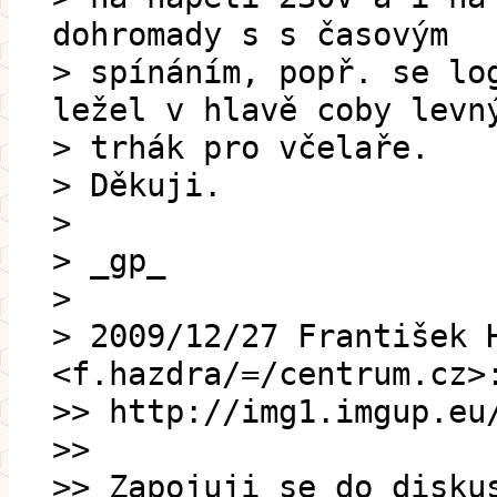
dohromady s s časovým
> spínáním, popř. se lo
ležel v hlavě coby levn
> trhák pro včelaře.
> Děkuji.
>
> _gp_
>
> 2009/12/27 František 
<f.hazdra/=/centrum.cz>
>> http://img1.imgup.eu
>>
>> Zapojuji se do disku