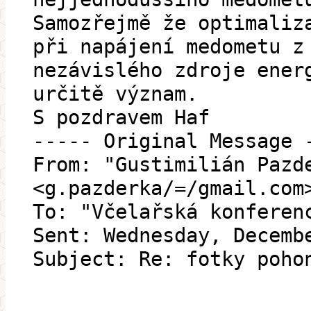
Samozřejmě že optimaliz
při napájení medometu z
nezávislého zdroje ener
určitě význam.
S pozdravem Haf
----- Original Message 
From: "Gustimilián Pazd
<g.pazderka/=/gmail.com
To: "Včelařská konferen
Sent: Wednesday, Decemb
Subject: Re: fotky poho