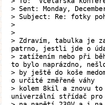
> To: "Včelařská konfer
> Sent: Monday, Decembe
> Subject: Re: fotky po
>
>
> Zdravím, tabulka je z
patrno, jestli jde o úd
> zatížením nebo při bě
to bylo naprázdno, nešl
> by ještě do koše medo
o určité změřené váhy
> kolem 8kil a znovu to
univerzální střídač pro
> na napětí 230V a i na