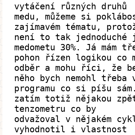
vytáčení různých druhů
medu, můžeme si poklábo
zajímavém tématu, proto
není to tak jednoduché 
medometu 30%. Já mám tř
pohon řízen logikou co 
odběr a mohu říci, že b
něho bych nemohl třeba 
programu co si píšu sám
zatím totiž nějakou zpě
tenzometru co by
odvažoval v nějakém cyk
vyhodnotil i vlastnost