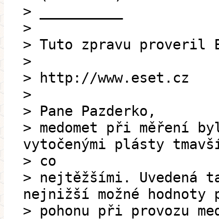
> __________
>
> Tuto zpravu proveril 
>
> http://www.eset.cz
>
> Pane Pazderko,
> medomet při měření by
vytočenými plásty tmavš
> co
> nejtěžšími. Uvedená t
nejnižší možné hodnoty 
> pohonu při provozu me