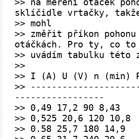
>> na měření otáček poh
sklíčidle vrtačky, takž
>> mohl
>> změřit příkon pohonu
otáčkách. Pro ty, co to
>> uvádím tabulku této 
>>
>> I (A) U (V) n (min) 
>> --------------------
-----------------
>> 0,49 17,2 90 8,43
>> 0,525 20,6 120 10,8
>> 0.58 25,7 180 14,9