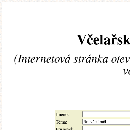
Včelařsk
(Internetová stránka ote
v
Jméno:
Téma:
Příspěvek: