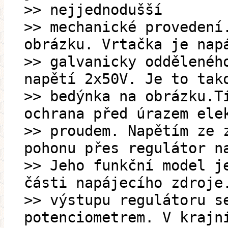
>> nejjednodušší
>> mechanické provedení
obrázku. Vrtačka je nap
>> galvanicky oddělenéh
napětí 2x50V. Je to tak
>> bedýnka na obrázku.T
ochrana před úrazem ele
>> proudem. Napětím ze 
pohonu přes regulátor n
>> Jeho funkční model j
části napájecího zdroje
>> výstupu regulátoru s
potenciometrem. V krajn