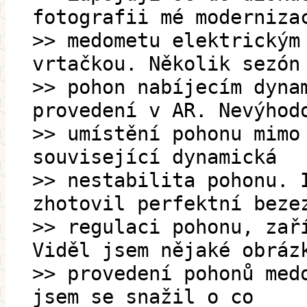
fotografii mé moderniza
>> medometu elektrickým
vrtačkou. Několik sezón
>> pohon nabíjecím dyna
provedení v AR. Nevýhod
>> umístění pohonu mimo
související dynamická
>> nestabilita pohonu. 
zhotovil perfektní beze
>> regulaci pohonu, zař
Viděl jsem nějaké obráz
>> provedení pohonů med
jsem se snažil o co