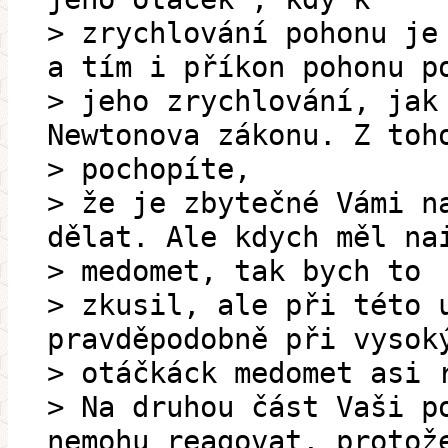
> zrychlování pohonu je
a tím i příkon pohonu p
> jeho zrychlování, jak
Newtonova zákonu. Z toh
> pochopíte,
> že je zbytečné Vámi n
dělat. Ale kdych měl na
> medomet, tak bych to
> zkusil, ale při této 
pravděpodobně při vysok
> otáčkáck medomet asi 
> Na druhou část Vaši p
nemohu reagovat, protož