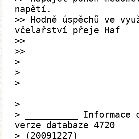
napětí.
>> Hodně úspěchů ve vyu
včelařství přeje Haf
>>
>>
>
>
>
>
> __________ Informace 
verze databaze 4720
> (20091227)