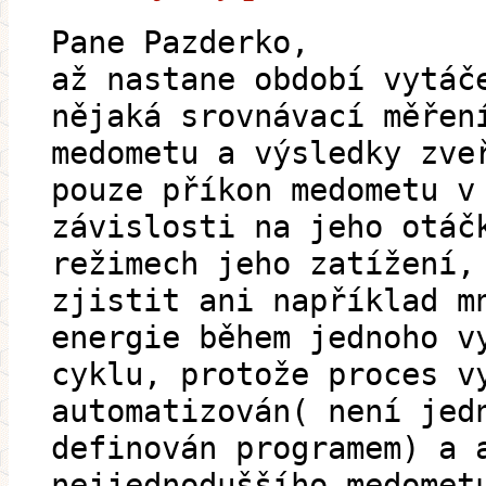
Pane Pazderko,
až nastane období vytáč
nějaká srovnávací měřen
medometu a výsledky zve
pouze příkon medometu v
závislosti na jeho otáč
režimech jeho zatížení,
zjistit ani například m
energie během jednoho v
cyklu, protože proces v
automatizován( není jed
definován programem) a 
nejjednoduššího medomet