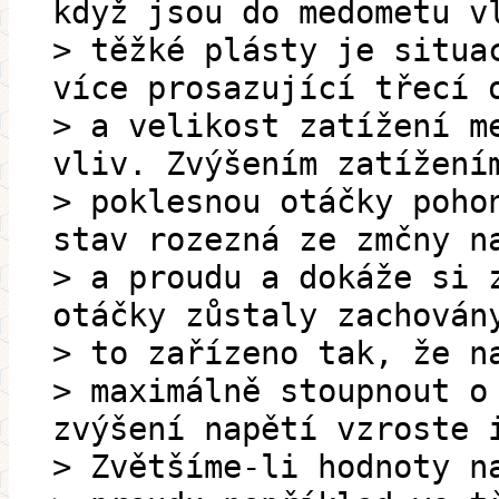
když jsou do medometu v
> těžké plásty je situa
více prosazující třecí 
> a velikost zatížení m
vliv. Zvýšením zatížení
> poklesnou otáčky poho
stav rozezná ze zmčny n
> a proudu a dokáže si 
otáčky zůstaly zachován
> to zařízeno tak, že n
> maximálně stoupnout o
zvýšení napětí vzroste 
> Zvětšíme-li hodnoty n