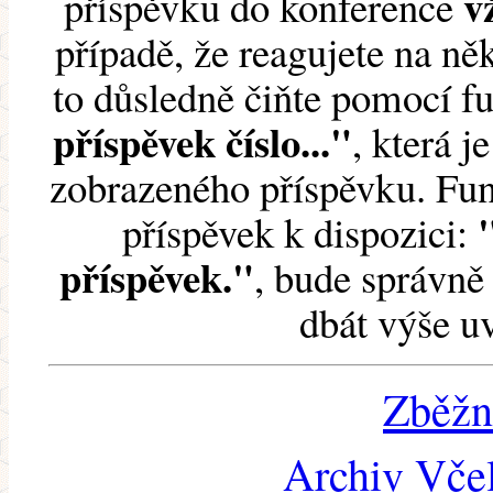
v
příspěvku do konference
případě, že reagujete na něk
to důsledně čiňte pomocí 
příspěvek číslo..."
, která j
zobrazeného příspěvku. Fun
příspěvek k dispozici:
příspěvek."
, bude správně 
dbát výše u
Zběžn
Archiv Včel