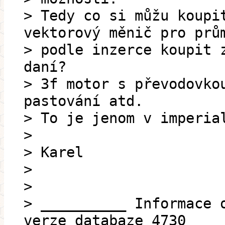
> Tedy co si můžu koupi
vektorový měnič pro prů
> podle inzerce koupit 
daní?
> 3f motor s převodovko
pastování atd.
> To je jenom v imperia
>
> Karel
>
>
> __________ Informace 
verze databaze 4730