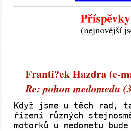
Příspěvky
(nejnovější j
Franti?ek Hazdra (e-mai
Re: pohon medomedu (3
Když jsme u těch rad, t
řízení různých stejnosm
motorků u medometu bude