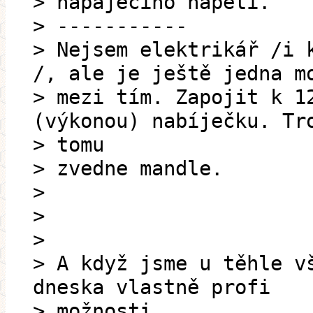
> napájecího napětí.
> -----------
> Nejsem elektrikář /i 
/, ale je ještě jedna m
> mezi tím. Zapojit k 1
(výkonou) nabíječku. Tr
> tomu
> zvedne mandle.
>
>
>
> A když jsme u těhle v
dneska vlastně profi
> možnosti.