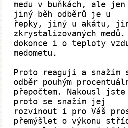
medu v buňkách, ale jen
jiný běh odběrů je u
řepky, jiný u akátu, ji
zkrystalizovaných medů.
dokonce i o teploty vzd
medometu.
Proto reaguji a snažím 
odběr pouhým procentuál
přepočtem. Nakousl jste
proto se snažím jej
rozvinout i pro Váš pro
přemýšlet o výkonu stří