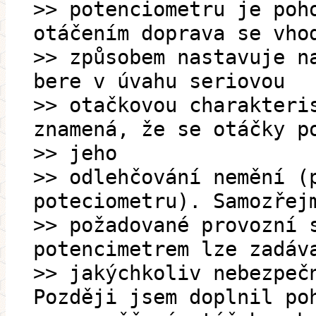
>> potenciometru je poh
otáčením doprava se vho
>> způsobem nastavuje n
bere v úvahu seriovou
>> otačkovou charakteri
znamená, že se otáčky p
>> jeho
>> odlehčování nemění (
poteciometru). Samozřej
>> požadované provozní 
potencimetrem lze zadáv
>> jakýchkoliv nebezpeč
Později jsem doplnil po