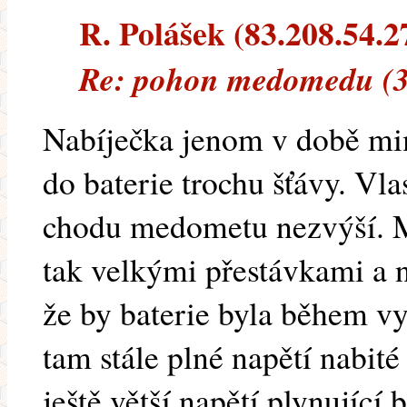
R. Polášek (83.208.54.27
Re: pohon medomedu (3
Nabíječka jenom v době m
do baterie trochu šťávy. Vlas
chodu medometu nezvýší. M
tak velkými přestávkami a n
že by baterie byla během vyt
tam stále plné napětí nabité
ještě větší napětí plynující 