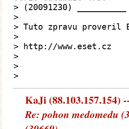
> (20091230) __________
>
> Tuto zpravu proveril 
>
> http://www.eset.cz
>
>
>
KaJi (88.103.157.154) --
Re: pohon medomedu (3
(39669)