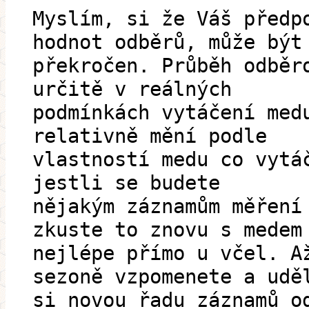
Myslím, si že Váš předp
hodnot odběrů, může být
překročen. Průběh odběr
určitě v reálných
podmínkách vytáčení med
relativně mění podle
vlastností medu co vytá
jestli se budete
nějakým záznamům měření
zkuste to znovu s medem
nejlépe přímo u včel. A
sezoně vzpomenete a udě
si novou řadu záznamů o