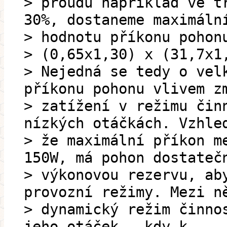
> proudu například ve t
30%, dostaneme maximáln
> hodnotu příkonu pohon
> (0,65x1,30) x (31,7x1
> Nejedná se tedy o vel
příkonu pohonu vlivem z
> zatížení v režimu čin
nízkých otáčkách. Vzhle
> že maximální příkon m
150W, má pohon dostateč
> výkonovou rezervu, ab
provozní režimy. Mezi n
> dynamický režim činno
jeho otáček , kdy k