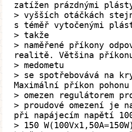
zatížen prázdnými plást
> vyšších otáčkách stej
s téměř vytočenými plás
> takže
> naměřené příkony odpo
realitě. Většina příkon
> medometu
> se spotřebovává na kr
Maximální příkon pohonu
> omezen regulátorem pr
> proudové omezení je n
při napájecím napětí 10
> 150 W(100Vx1,50A=150W