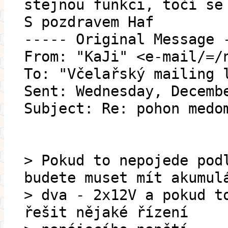
stejnou funkci, točí se
S pozdravem Haf
----- Original Message 
From: "KaJi" <e-mail/=/
To: "Včelařský mailing 
Sent: Wednesday, Decemb
Subject: Re: pohon medo
> Pokud to nepojede pod
budete muset mít akumul
> dva - 2x12V a pokud t
řešit nějaké řízení