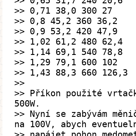
>> 0,65 31,7 240 20,6
>> 0,71 38,0 300 27
>> 0,8 45,2 360 36,2
>> 0,9 53,2 420 47,9
>> 1,02 61,2 480 62,4
>> 1,14 69,1 540 78,8
>> 1,29 79,1 600 102
>> 1,43 88,3 660 126,3
>>
>> Příkon použité vrtač
500W.
>> Nyní se zabývám měni
na 100V, abych eventuel
>> napájet pohon medome