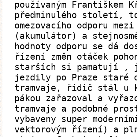
používaným Františkem K
předminulého století, t
omezovacího odporu mezi
(akumulátor) a stejnosm
hodnoty odporu se dá do
řízení změn otáček poho
starších si pamatují , 
jezdily po Praze staré 
tramvaje, řidič stál u 
pákou zařazoval a vyřaz
tramvaje a podobné pros
vybaveny super moderním
vektorovým řízení) a pl