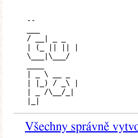
--
___
/ __| _ _
| (_ || || |
\___|\___/
____
| _ \ __ _
| |_) / _\ |
| _ /\__/_|
|_|
Všechny správně vytvo