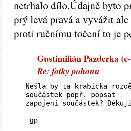
netrhalo dílo.Údajně byto pr
prý levá pravá a vyvážit al
proti ručnímu točení to je 
Gustimilián Pazderka (e-
Re: fotky pohonu
Nešla by ta krabička rozd
součástek popř. popsat
zapojení součástek? Děkuj
_gp_