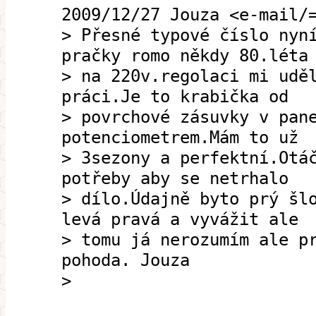
2009/12/27 Jouza <e-mail/
> Přesné typové číslo nyn
pračky romo někdy 80.léta
> na 220v.regolaci mi udě
práci.Je to krabička od
> povrchové zásuvky v pan
potenciometrem.Mám to už
> 3sezony a perfektní.Otá
potřeby aby se netrhalo
> dílo.Údajně byto prý šl
levá pravá a vyvážit ale
> tomu já nerozumím ale p
pohoda. Jouza
>