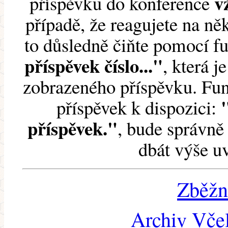
v
příspěvku do konference
případě, že reagujete na něk
to důsledně čiňte pomocí 
příspěvek číslo..."
, která j
zobrazeného příspěvku. Fun
příspěvek k dispozici:
příspěvek."
, bude správně 
dbát výše u
Zběžn
Archiv Včel