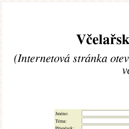
Včelařsk
(Internetová stránka ote
v
Jméno:
Téma:
Příspěvek: