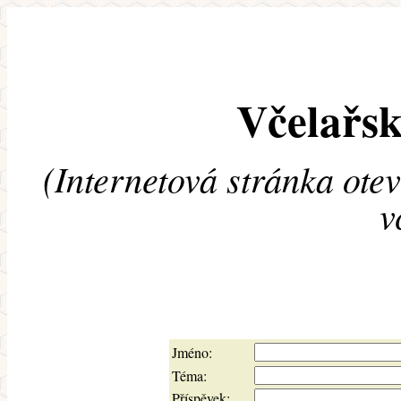
Včelařsk
(Internetová stránka ote
v
Jméno:
Téma:
Příspěvek: