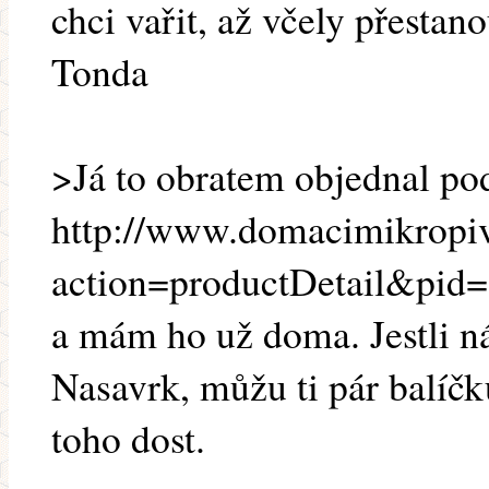
chci vařit, až včely přestan
Tonda
>Já to obratem objednal po
http://www.domacimikropiv
action=productDetail&pid
a mám ho už doma. Jestli n
Nasavrk, můžu ti pár balíč
toho dost.