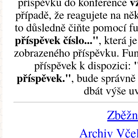
v
příspěvku do konference
případě, že reagujete na něk
to důsledně čiňte pomocí 
příspěvek číslo..."
, která j
zobrazeného příspěvku. Fun
příspěvek k dispozici:
příspěvek."
, bude správně 
dbát výše u
Zběžn
Archiv Včel