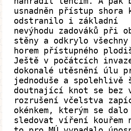
nahradil lehčím. A pak 
usnadněn přístup shora 
odstranilo i základní
nevýhodu zadováků při o
stěny a odkrylo všechny
horem přístupného plodi
Ještě v počátcích invaz
dokonalé utěsnění úlu p
jednoduše a spolehlivě 
doutnající knot se bez 
rozrušení včelstva zapí
okénkem, kterým se dalo
sledovat víření kouřem 
to pro MÚ vypadalo únos