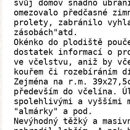
svůj domov snadno ubrán
omezovalo předčasné zim
prolety, zabránilo vyhl
zásobách"atd.
Okénko do plodiště pouč
dostatek informací o pr
ve včelstvu, aniž by vč
kouřem či rozebíráním d
Zejména na r.m. 39x27,5
především do včelína. Ú
spolehlivými a vyššími 
"almárky" a pod.
Nevýhodný těžký a masiv