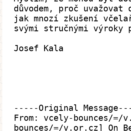
důvodem, proč uvažovat 
jak mnozí zkušení včela
svými stručnými výroky 
Josef Kala
-----Original Message--
From: vcely-bounces/=/v
bounces/=/v.or.cz] On B