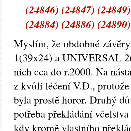
(24846) (24847) (24849)
(24884) (24886) (24890)
Myslím, že obdobné závěr
1(39x24) a UNIVERSAL 2(3
nich cca do r.2000. Na nást
z kvůli léčení V.D., protož
byla prostě horor. Druhý 
potřeba překládání včelstva
kdy kromě vlastního překlád