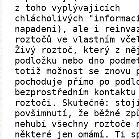
z toho vyplývajících
chlácholivých "informac
napadení), ale i reinva
roztočů ve vlastním vče
Živý roztoč, který z ně
podložku nebo dno podme
totiž možnost se znovu 
pochoduje přímo po podl
bezprostředním kontaktu
roztoči. Skutečně: stoj
povšimnutí, že běžné zp
nehubí všechny roztoče 
některé jen omámí. Ti s