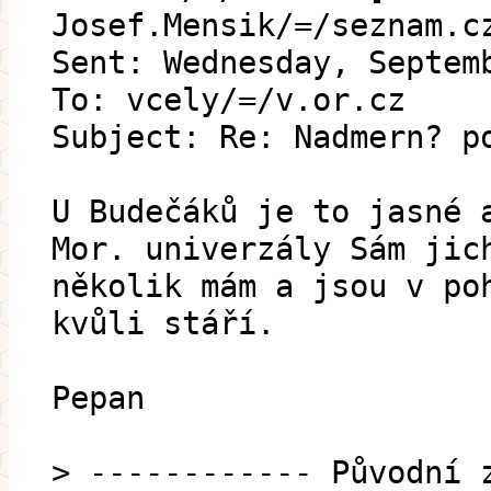
Josef.Mensik/=/seznam.c
Sent: Wednesday, Septem
To: vcely/=/v.or.cz
Subject: Re: Nadmern? p
U Budečáků je to jasné 
Mor. univerzály Sám jic
několik mám a jsou v po
kvůli stáří.
Pepan
> ------------ Původní 