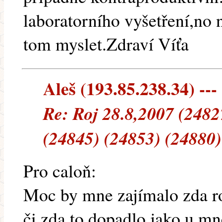
laboratorního vyšetření,no
tom myslet.Zdraví Víťa
Aleš (193.85.238.34) --- 
Re: Roj 28.8,2007 (2482
(24845) (24853) (24880)
Pro caloň:
Moc by mne zajímalo zda ro
či zda to dopadlo jako u mn