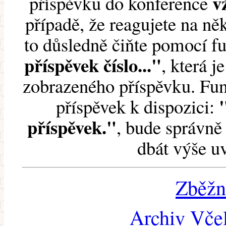
v
příspěvku do konference
případě, že reagujete na něk
to důsledně čiňte pomocí 
příspěvek číslo..."
, která j
zobrazeného příspěvku. Fun
příspěvek k dispozici:
příspěvek."
, bude správně 
dbát výše u
Zběžn
Archiv Včel