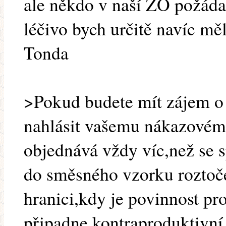
ale někdo v naší ZO požádal
léčivo bych určitě navíc měl
Tonda
>Pokud budete mít zájem o j
nahlásit vašemu nákazovému
objednává vždy víc,než se 
do směsného vzorku roztoče
hranici,kdy je povinnost pr
připadne kontraproduktivní