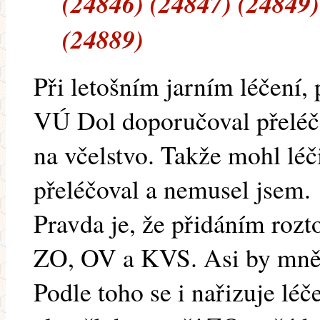
(24846) (24847) (24849)
(24889)
Při letošním jarním léčení,
VÚ Dol doporučoval přeléče
na včelstvo. Takže mohl léči
přeléčoval a nemusel jsem.
Pravda je, že přidáním rozt
ZO, OV a KVS. Asi by mně 
Podle toho se i nařizuje léč