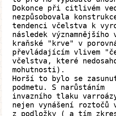
Dokonce při citlivém ve
nezpůsobovala konstrukc
tendenci včelstva k vyr
následek významnějšího 
kraňské "krve" v porovn
převládajícím vlivem "č
včelstva, které nedosah
mohutnosti).
Horší to bylo se zasunu
podmetu. S narůstáním
invazního tlaku varroáz
nejen vynášení roztočů 
z podložky ( a tím zkre