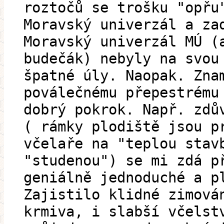
roztočů se trošku "opřu
Moravský univerzál a za
Moravský univerzál MÚ (
budečák) nebyly na svou
špatné úly. Naopak. Zna
poválečnému přepestrému
dobrý pokrok. Např. zdů
( rámky plodiště jsou p
včelaře na "teplou stav
"studenou") se mi zdá p
geniálně jednoduché a p
Zajistilo klidné zimová
krmiva, i slabší včelst