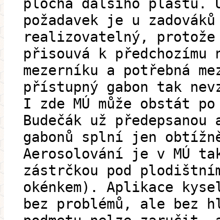
plocha dalšího plástu. 
požadavek je u zadováků
realizovatelný, protože
přisouvá k předchozímu 
mezerníku a potřebná me
přístupný gabon tak nev
I zde MÚ může obstát po
Budečák už předepsanou 
gabonů splní jen obtížn
Aerosolování je v MÚ ta
zástrčkou pod plodištní
okénkem). Aplikace kyse
bez problémů, ale bez h