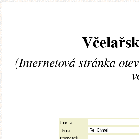
Včelařsk
(Internetová stránka ote
v
Jméno:
Téma:
Příspěvek: