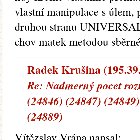
vlastní manipulace s úlem, 
druhou stranu UNIVERSAL
chov matek metodou sběrné
Radek Krušina (195.39.1
Re: Nadmerný pocet rozt
(24846) (24847) (24849)
(24889)
Vítězslav Vrána napsal: