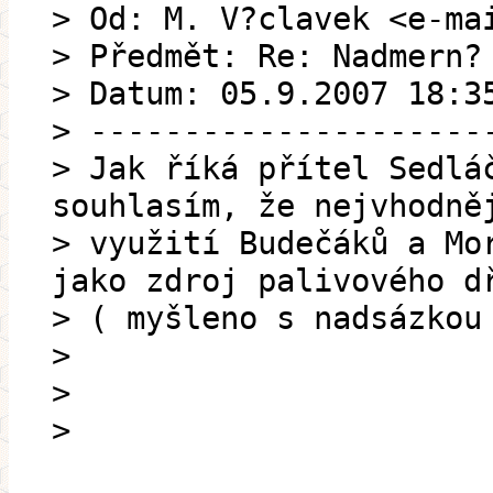
> Od: M. V?clavek <e-ma
> Předmět: Re: Nadmern?
> Datum: 05.9.2007 18:3
> ---------------------
> Jak říká přítel Sedlá
souhlasím, že nejvhodně
> využití Budečáků a Mo
jako zdroj palivového d
> ( myšleno s nadsázkou
>
>
>