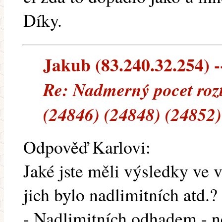
Díky.
Jakub (83.240.32.254) --
Re: Nadmerný pocet rozt
(24846) (24848) (24852)
Odpověď Karlovi:
Jaké jste měli výsledky ve v
jich bylo nadlimitních atd.?
- Nadlimitních odhadem - n