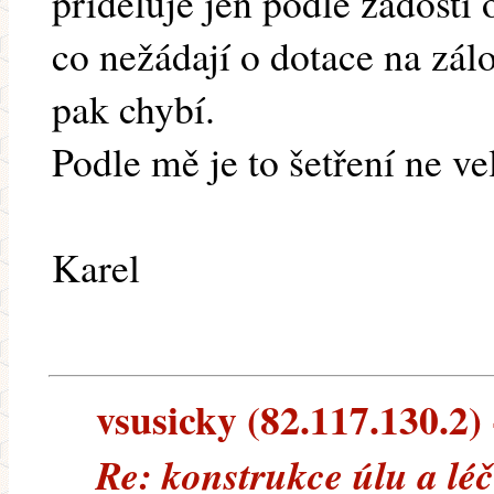
přiděluje jen podle žádostí o
co nežádají o dotace na zál
pak chybí.
Podle mě je to šetření ne v
Karel
vsusicky (82.117.130.2) -
Re: konstrukce úlu a lé