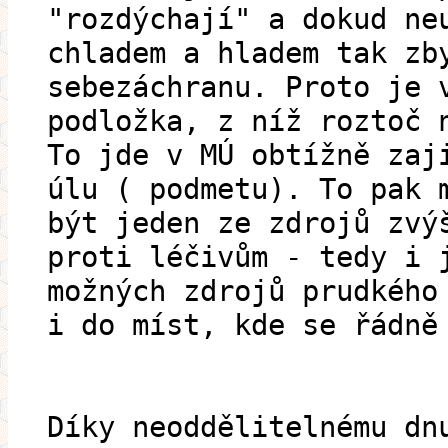
"rozdýchají" a dokud ne
chladem a hladem tak zb
sebezáchranu. Proto je 
podložka, z níž roztoč 
To jde v MÚ obtížně zaj
úlu ( podmetu). To pak 
být jeden ze zdrojů zvý
proti léčivům - tedy i 
možných zdrojů prudkého
i do míst, kde se řádně
Díky neoddělitelnému dn