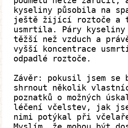
podmetu nelze zaručit, 
kyseliny působila na sp
ještě žijící roztoče a 
usmrtila. Páry kyseliny
těžší než vzduch a práv
vyšší koncentrace usmrt
odpadlé roztoče.
Závěr: pokusil jsem se 
shrnout několik vlastní
poznatků o možných úska
léčení včelstev, jak js
nimi potýkal při včelař
Myslím, že mohou být do