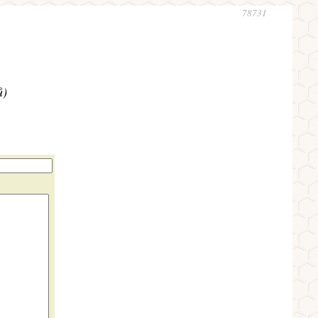
78731
ů)