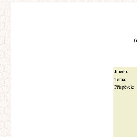
(
Jméno:
Téma:
Příspěvek: