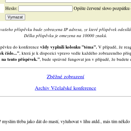
Heslo:
Opište červené slovo pozpátku
vašeho příspěvku bude zobrazena IP adresa, ze které příspěvek odesílá
Délka příspěvku je omezena na 10000 znaků.
vždy vyplnili kolonku "téma".
íspěvku do konference
V případě, že reag
k číslo..."
, která je k dispozici vpravo vedle každého zobrazeného pří
 na tento příspěvek."
, bude správně fungovat jen v případě, že budet
Zběžné zobrazení
Archiv Včelařské konference
myslím třeba jako dát do mastí, vyluhovat v lihu atdd., más tím někdo 