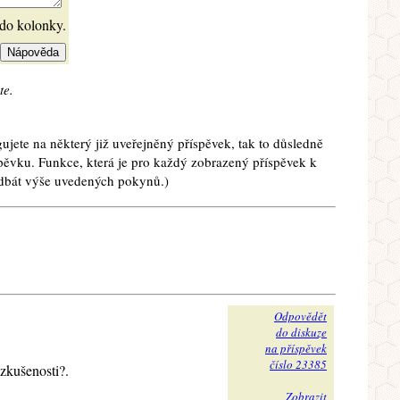
 do kolonky.
te.
ujete na některý již uveřejněný příspěvek, tak to důsledně
spěvku. Funkce, která je pro každý zobrazený příspěvek k
e dbát výše uvedených pokynů.)
Odpovědět
do diskuze
na příspěvek
číslo 23385
zkušenosti?.
Zobrazit