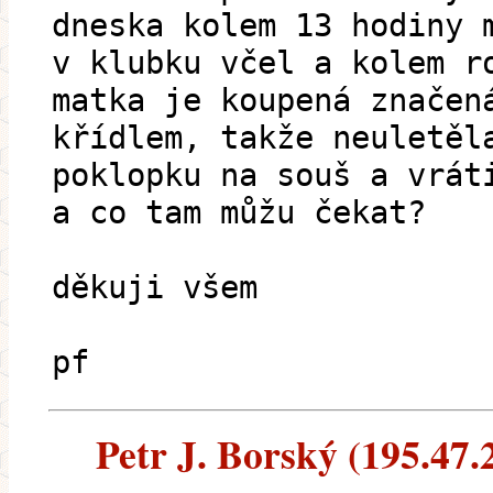
dneska kolem 13 hodiny 
v klubku včel a kolem r
matka je koupená značen
křídlem, takže neuletěl
poklopku na souš a vrát
a co tam můžu čekat?
děkuji všem
pf
Petr J. Borský (195.47.2