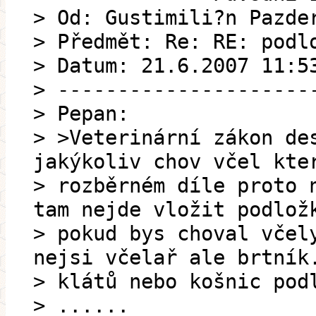
> Od: Gustimili?n Pazde
> Předmět: Re: RE: podl
> Datum: 21.6.2007 11:5
> ---------------------
> Pepan:
> >Veterinární zákon de
jakýkoliv chov včel kte
> rozběrném díle proto 
tam nejde vložit podlož
> pokud bys choval včel
nejsi včelař ale brtník
> klátů nebo košnic pod
> ......