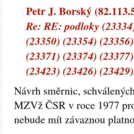
Petr J. Borský (82.113.5
Re: RE: podloky (23334)
(23350) (23354) (23356)
(23371) (23374) (23377)
(23423) (23426) (23429)
Návrh směrnic, schválených 
MZVž ČSR v roce 1977 pro 
nebude mít závaznou platnos