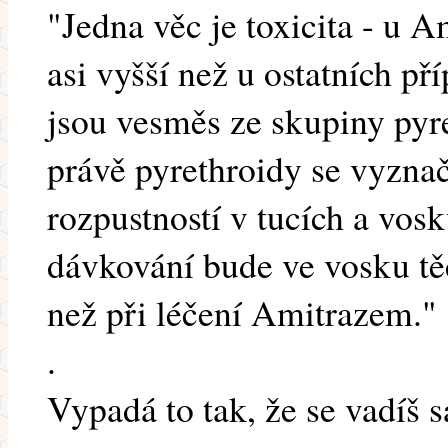
"Jedna věc je toxicita - u A
asi vyšší než u ostatních př
jsou vesměs ze skupiny pyrethr
právě pyrethroidy se vyzna
rozpustností v tucích a vos
dávkování bude ve vosku t
než při léčení Amitrazem."
.
Vypadá to tak, že se vadíš 