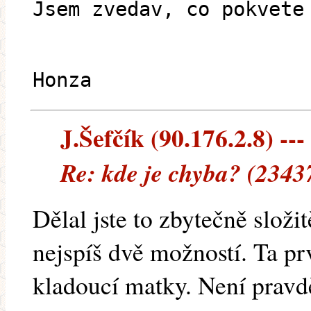
Jsem zvedav, co pokvete
Honza
J.Šefčík (90.176.2.8) ---
Re: kde je chyba? (2343
Dělal jste to zbytečně složi
nejspíš dvě možností. Ta prv
kladoucí matky. Není pravd