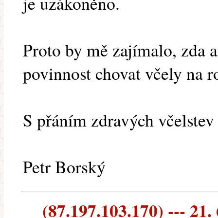
je uzákoněno.
Proto by mě zajímalo, zda 
povinnost chovat včely na r
S přáním zdravých včelstev
Petr Borský
(87.197.103.170) --- 21.