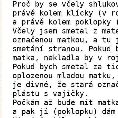
Proč by se včely shluko
právě kolem klícky (v r
a právě kolem poklopky 
Včely jsem smetal z mat
označenou matkou, a tu 
smetání stranou. Pokud 
matka, nekladla by v ro
Pokud bych smetal za ti
oplozenou mladou matku,
je divné, že stará ozna
plástu s vajíčky.
Počkám až bude mít matk
a pak jí (poklopku) dám