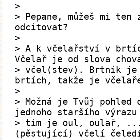
>
> Pepane, můžeš mi ten 
odcitovat?
>
> A k včelařství v brtí
Včelař je od slova chov
> včel(stev). Brtník je
brtích, takže je včelař
>
> Možná je Tvůj pohled 
jednoho staršího výrazu
> tím je oul, oulař, ..
(pěstující) včelí čeled