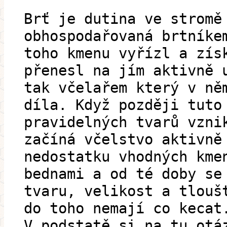
Brť je dutina ve stromě
obhospodařovaná brtníke
toho kmenu vyřízl a zís
přenesl na jím aktivně 
tak včelařem který v ně
díla. Když později tuto
pravidelných tvarů vzni
začíná včelstvo aktivně
nedostatku vhodných kme
bednami a od té doby se
tvaru, velikost a tlouš
do toho nemají co kecat
V podstatě si na tu otá