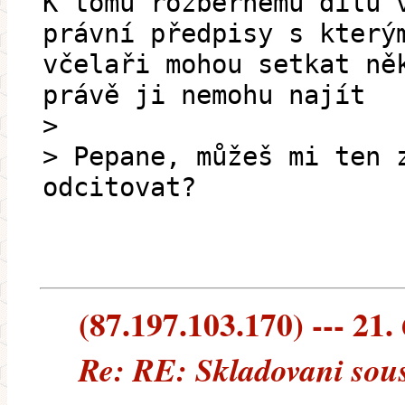
K tomu rozběrnému dílu 
právní předpisy s který
včelaři mohou setkat ně
právě ji nemohu najít
>
> Pepane, můžeš mi ten 
odcitovat?
(87.197.103.170) --- 21.
Re: RE: Skladovani sous