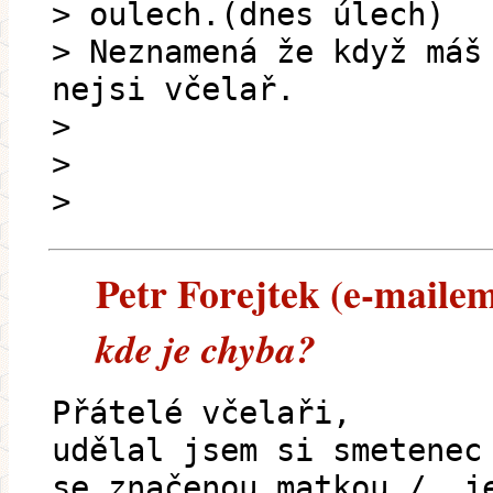
> oulech.(dnes úlech)
> Neznamená že když máš
nejsi včelař.
>
>
>
Petr Forejtek (e-mailem)
kde je chyba?
Přátelé včelaři,
udělal jsem si smetenec
se značenou matkou /, j