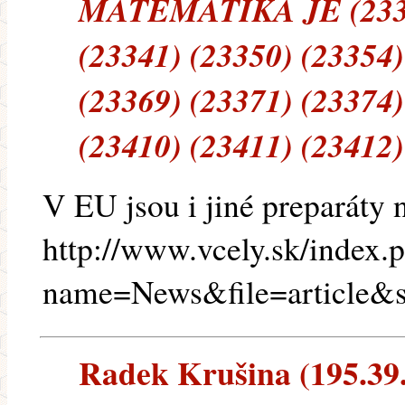
MATEMATIKA JE (23334
(23341) (23350) (23354)
(23369) (23371) (23374)
(23410) (23411) (23412)
V EU jsou i jiné preparáty 
http://www.vcely.sk/index.
name=News&file=article&
Radek Krušina (195.39.1