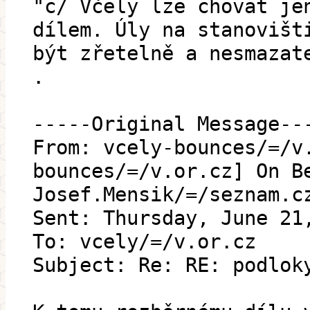
"c/ Včely lze chovat je
dílem. Úly na stanovišt
být zřetelně a nesmazat
.
-----Original Message--
From: vcely-bounces/=/v
bounces/=/v.or.cz] On B
Josef.Mensik/=/seznam.c
Sent: Thursday, June 21
To: vcely/=/v.or.cz
Subject: Re: RE: podlok