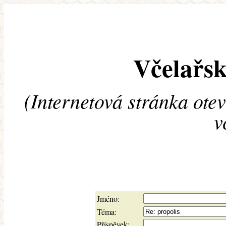
Včelařsk
(Internetová stránka ote
v
Jméno:
Téma:
Příspěvek: