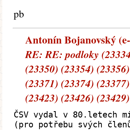
pb
Antonín Bojanovský (e-m
RE: RE: podloky (23334
(23350) (23354) (23356)
(23371) (23374) (23377)
(23423) (23426) (23429)
ČSV vydal v 80.letech m
(pro potřebu svých člen