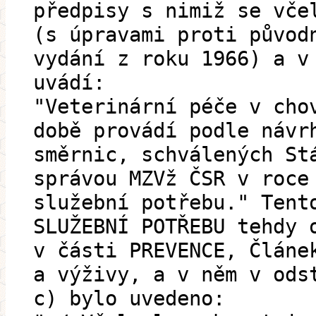
předpisy s nimiž se vče
(s úpravami proti původ
vydání z roku 1966) a v
uvádí:
"Veterinární péče v cho
době provádí podle návr
směrnic, schválených St
správou MZVž ČSR v roce
služební potřebu." Tent
SLUŽEBNÍ POTŘEBU tehdy 
v části PREVENCE, Článe
a výživy, a v něm v ods
c) bylo uvedeno: