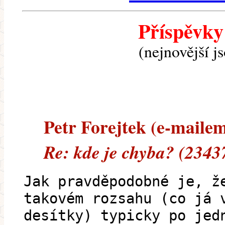
Příspěvky
(nejnovější j
Petr Forejtek (e-mailem)
Re: kde je chyba? (2343
Jak pravděpodobné je, ž
takovém rozsahu (co já 
desítky) typicky po jed