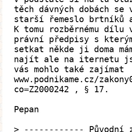
těch dávných dobách se 
starší řemeslo brtníků 
K tomu rozběrnému dílu 
právní předpisy s který
setkat někde ji doma má
najít ale na iternetu j
vás mohlo také zajímat
www.podnikame.cz/zakony
co=Z2000242 , § 17.
Pepan
> ------------ Původní 