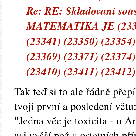
Re: RE: Skladovani sous
MATEMATIKA JE (23334
(23341) (23350) (23354)
(23369) (23371) (23374)
(23410) (23411) (23412)
Tak teď si to ale řádně přepí
tvoji první a posledení větu
"Jedna věc je toxicita - u A
asi vyšší než u ostatních př