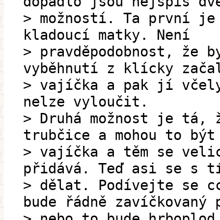
dopadlo jsou nejspíš dv
> možností. Ta první je
kladoucí matky. Není
> pravděpodobnost, že b
vyběhnutí z klícky zača
> vajíčka a pak jí včel
nelze vyloučit.
> Druhá možnost je tá, 
trubčice a mohou to být
> vajíčka a těm se veli
přidává. Teď asi se s t
> dělat. Podívejte se c
bude řádně zavíčkovaný 
> nebo to bude hrboplod