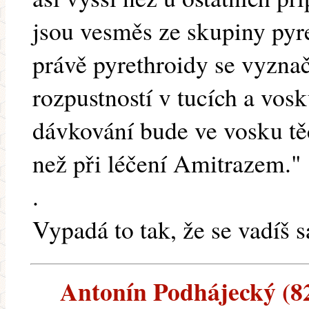
jsou vesměs ze skupiny pyrethr
právě pyrethroidy se vyzna
rozpustností v tucích a vos
dávkování bude ve vosku t
než při léčení Amitrazem."
.
Vypadá to tak, že se vadíš 
Antonín Podhájecký (82.