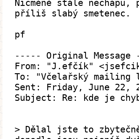
Nicméně stále nechápu, 
příliš slabý smetenec.
pf
----- Original Message 
From: "J.efčík" <jsefci
To: "Včelařský mailing 
Sent: Friday, June 22, 
Subject: Re: kde je chy
> Dělal jste to zbytečn