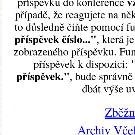
v
příspěvku do konference
případě, že reagujete na něk
to důsledně čiňte pomocí 
příspěvek číslo..."
, která j
zobrazeného příspěvku. Fun
příspěvek k dispozici:
příspěvek."
, bude správně 
dbát výše u
Zběžn
Archiv Včel