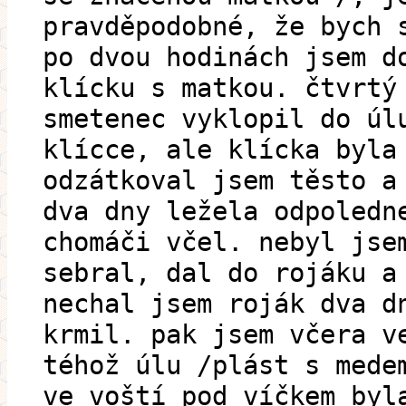
pravděpodobné, že bych 
po dvou hodinách jsem d
klícku s matkou. čtvrtý
smetenec vyklopil do úl
klícce, ale klícka byla
odzátkoval jsem těsto a
dva dny ležela odpoledn
chomáči včel. nebyl jse
sebral, dal do rojáku a
nechal jsem roják dva d
krmil. pak jsem včera v
téhož úlu /plást s mede
ve voští pod víčkem byl