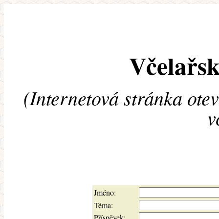
Včelařsk
(Internetová stránka ote
v
Jméno:
Téma:
Příspěvek: