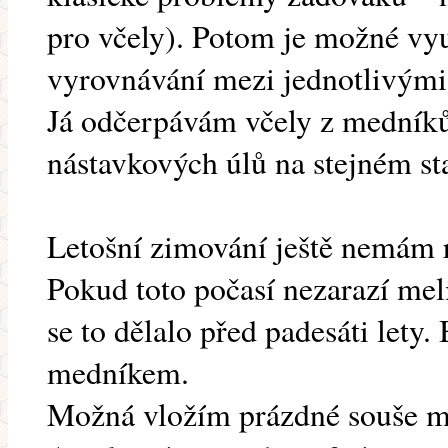
pro včely). Potom je možné vy
vyrovnávání mezi jednotlivými
Já odčerpávám včely z medníků
nástavkových úlů na stejném sta
Letošní zimování ještě nemám 
Pokud toto počasí nezarazí meli
se to dělalo před padesáti lety
medníkem.
Možná vložím prázdné souše m