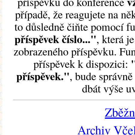
v
příspěvku do konference
případě, že reagujete na něk
to důsledně čiňte pomocí 
příspěvek číslo..."
, která j
zobrazeného příspěvku. Fun
příspěvek k dispozici:
příspěvek."
, bude správně 
dbát výše u
Zběžn
Archiv Včel