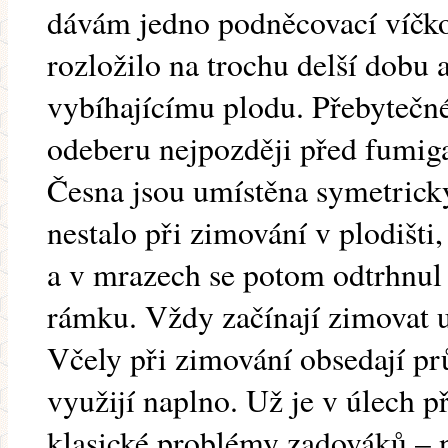
dávám jedno podněcovací víčko
rozložilo na trochu delší dobu a
vybíhajícímu plodu. Přebyteč
odeberu nejpozději před fumigac
Česna jsou umístěna symetricky 
nestalo při zimování v plodišti
a v mrazech se potom odtrhnul 
rámku. Vždy začínají zimovat u
Včely při zimování obsedají p
využijí naplno. Už je v úlech př
klasické problémy zadováků – n