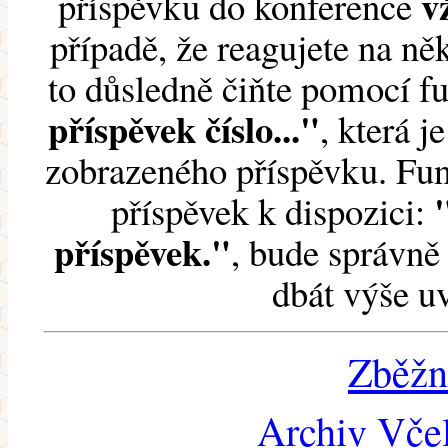
v
příspěvku do konference
případě, že reagujete na něk
to důsledně čiňte pomocí 
příspěvek číslo..."
, která j
zobrazeného příspěvku. Fun
příspěvek k dispozici:
příspěvek."
, bude správně 
dbát výše u
Zběžn
Archiv Včel