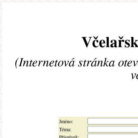
Včelařsk
(Internetová stránka ote
v
Jméno:
Téma:
Příspěvek: