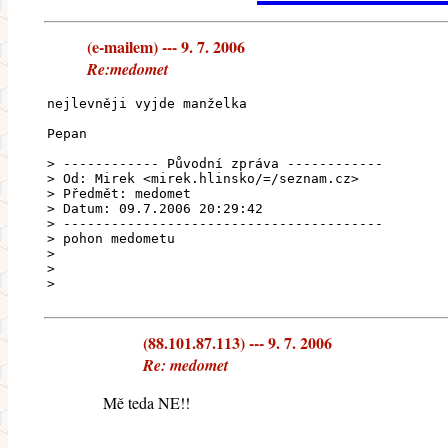
(e-mailem) --- 9. 7. 2006
Re:medomet
nejlevněji vyjde manželka
Pepan
> ------------ Původní zpráva ------------
> Od: Mirek <mirek.hlinsko/=/seznam.cz>
> Předmět: medomet
> Datum: 09.7.2006 20:29:42
> ----------------------------------------
> pohon medometu
>
>
>
(88.101.87.113) --- 9. 7. 2006
Re: medomet
Mě teda NE!!