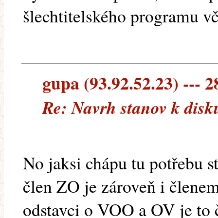
šlechtitelského programu v
gupa (93.92.52.23) --- 2
Re: Navrh stanov k disk
No jaksi chápu tu potřebu s
člen ZO je zároveň i člene
odstavci o VOO a OV je to 