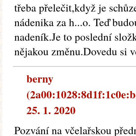
třeba přelečit,když je schůz
nádenika za h...o. Teď budo
nadeník.Je to poslední slo
nějakou změnu.Dovedu si v
berny
(2a00:1028:8d1f:1c0e:b
25. 1. 2020
Pozvání na včelařskou předn