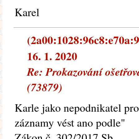
Karel
(2a00:1028:96c8:e70a:9
16. 1. 2020
Re: Prokazování ošetřov
(73879)
Karle jako nepodnikatel pr
záznamy vést ano podle"
Zákon č. 302/2017 Sb.