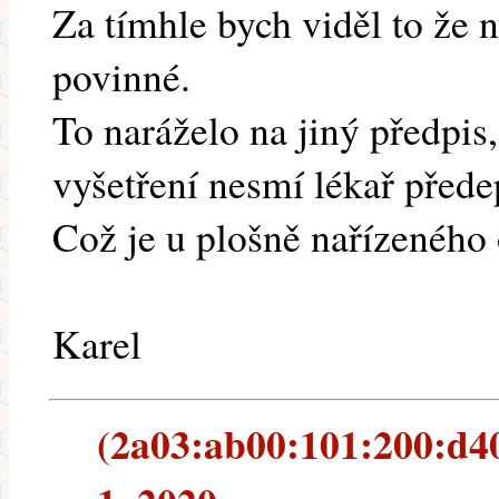
Za tímhle bych viděl to že 
povinné.
To naráželo na jiný předpis,
vyšetření nesmí lékař přede
Což je u plošně nařízeného 
Karel
(2a03:ab00:101:200:d40a