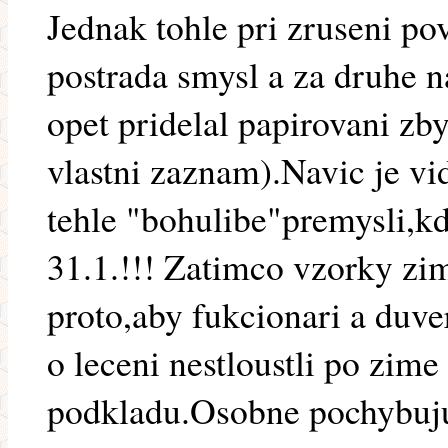
Jednak tohle pri zruseni p
postrada smysl a za druhe 
opet pridelal papirovani zb
vlastni zaznam).Navic je vi
tehle "bohulibe"premysli,kd
31.1.!!! Zatimco vzorky zi
proto,aby fukcionari a duver
o leceni nestloustli po zime
podkladu.Osobne pochybuju