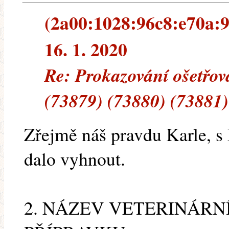
(2a00:1028:96c8:e70a:9
16. 1. 2020
Re: Prokazování ošetřov
(73879) (73880) (73881)
Zřejmě náš pravdu Karle, 
dalo vyhnout.
2. NÁZEV VETERINÁRN