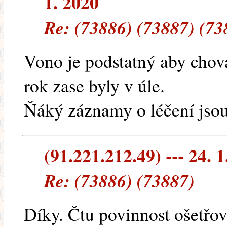
1. 2020
Re: (73886) (73887) (73
Vono je podstatný aby chova
rok zase byly v úle.
Ňáký záznamy o léčení jsou 
(91.221.212.49) --- 24. 1
Re: (73886) (73887)
Díky. Čtu povinnost ošetřov