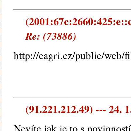
(2001:67c:2660:425:e::c2
Re: (73886)
http://eagri.cz/public/we
(91.221.212.49) --- 24. 1
Nevíte jak je to s povinnost