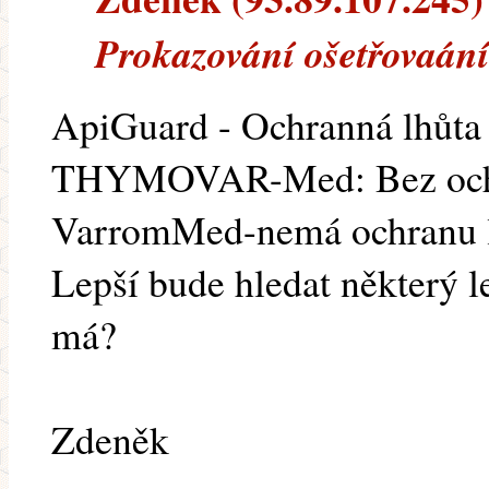
Prokazování ošetřovaání
ApiGuard - Ochranná lhůta
THYMOVAR-Med: Bez ochr
VarromMed-nemá ochranu 
Lepší bude hledat některý l
má?
Zdeněk