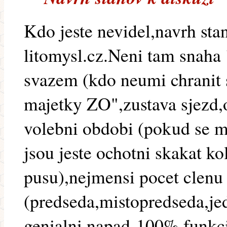
Kdo jeste nevidel,navrh st
litomysl.cz.Neni tam snaha
svazem (kdo neumi chranit 
majetky ZO",zustava sjezd,o
volebni obdobi (pokud se mn
jsou jeste ochotni skakat ko
pusu),nejmensi pocet clenu
(predseda,mistopredseda,jed
genialni napad-100% funkc