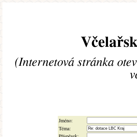
Včelařsk
(Internetová stránka ote
v
Jméno:
Téma:
Příspěvek: