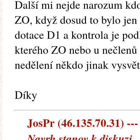
Další mi nejde narozum kdo 
ZO, když dosud to bylo je
dotace D1 a kontrola je pod
kterého ZO nebo u nečlenů 
nedělení někdo jinak vysvět
Díky
JosPr (46.135.70.31) ---
Navrh stanov k diskuzi