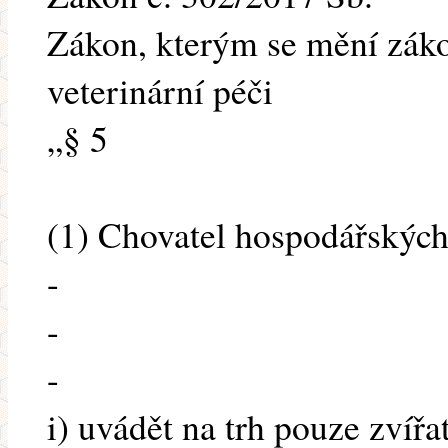
Zákon, kterým se mění záko
veterinární péči
„§ 5
(1) Chovatel hospodářských 
-
-
-
i) uvádět na trh pouze zvíř