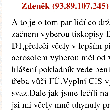
Zdeněk (93.89.107.245) 
A to je o tom par lidí co dr
začnem vyberou tiskopisy 
D1,přelečí včely v lepším př
aerosolem vyberou měl od v
hlášení pokladník vede pení
třeba vůči FÚ.Vyplní CIS v
svaz.Dale jak jsme lečíli n
jsi mi včely mně uhynuly pro