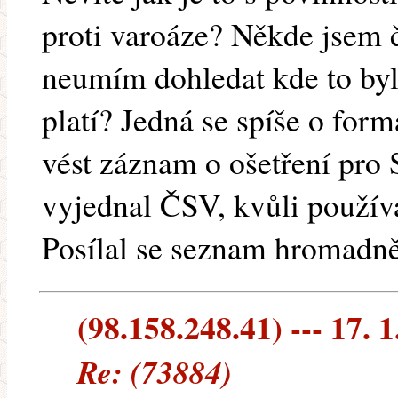
proti varoáze? Někde jsem če
neumím dohledat kde to bylo
platí? Jedná se spíše o forma
vést záznam o ošetření pro
vyjednal ČSV, kvůli používán
Posílal se seznam hromadn
(98.158.248.41) --- 17. 1
Re: (73884)