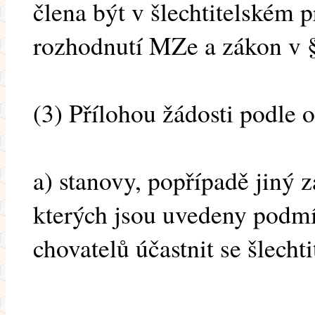
člena být v šlechtitelském 
rozhodnutí MZe a zákon v §
(3) Přílohou žádosti podle 
a) stanovy, popřípadě jiný 
kterých jsou uvedeny podmí
chovatelů účastnit se šlech