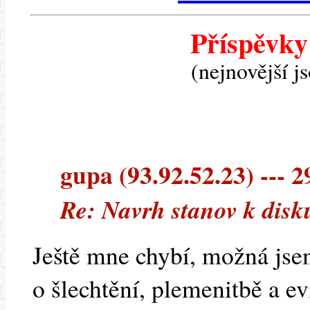
Příspěvky
(nejnovější j
gupa (93.92.52.23) --- 2
Re: Navrh stanov k disk
Ještě mne chybí, možná jse
o šlechtění, plemenitbě a e