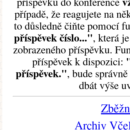
v
příspěvku do konference
případě, že reagujete na něk
to důsledně čiňte pomocí 
příspěvek číslo..."
, která j
zobrazeného příspěvku. Fun
příspěvek k dispozici:
příspěvek."
, bude správně 
dbát výše u
Zběžn
Archiv Včel