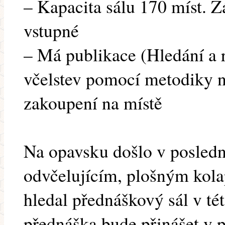
– Kapacita sálu 170 míst. Ž
vstupné
– Má publikace (Hledání a 
včelstev pomocí metodiky n
zakoupení na místě
Na opavsku došlo v posledn
odvčelujícím, plošným kola
hledal přednáškový sál v tét
přednáška bude přinášet v p