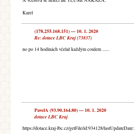
Karel
(178.255.168.151) --- 10. 1. 2020
Re: dotace LBC Kraj (73837)
no po 14 hodinách včelař každým coulem ......
PavelA (93.90.164.80) --- 10. 1. 2020
dotace LBC Kraj
https://dotace.kraj-lbc.cz/getFile/id:934128/lastUpda