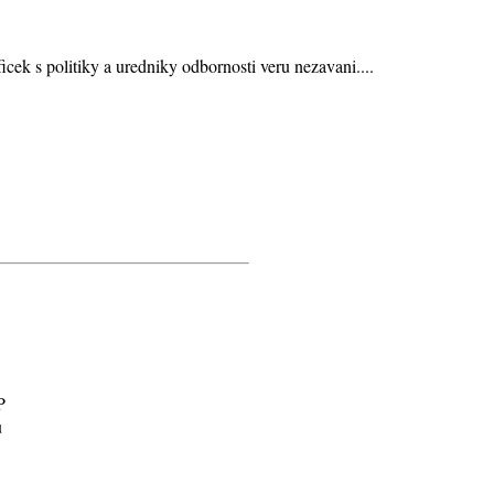
cek s politiky a uredniky odbornosti veru nezavani....
P
u