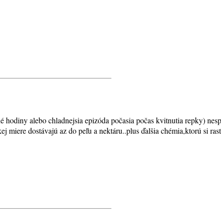
né hodiny alebo chladnejsia epizóda počasia počas kvitnutia repky) nes
ej miere dostávajú az do peľu a nektáru..plus ďalšia chémia,ktorú si ras