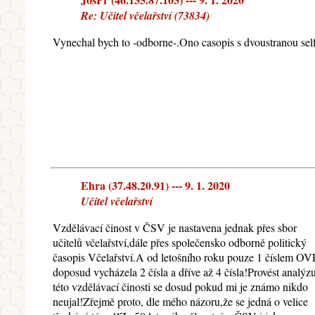
Re: Učitel včelařství (73834)
Vynechal bych to -odborne-.Ono casopis s dvoustranou selfi
Ehra (37.48.20.91) --- 9. 1. 2020
Učitel včelařství
Vzdělávací činost v ČSV je nastavena jednak přes sbor
učitelů včelařství,dále přes společensko odborně politický
časopis Včelařství.A od letošního roku pouze 1 číslem OV
doposud vycházela 2 čísla a dříve až 4 čísla!Provést analýz
této vzdělávací činosti se dosud pokud mi je známo nikdo
neujal!Zřejmě proto, dle mého názoru,že se jedná o velice