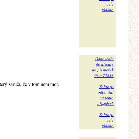
celé
vlákno
Odpovědět
do diskuze
na příspěvek
číslo 73833
terý zaručí, že v tom není mor.
Zobrazit
odpovědi
na tento
příspěvek
Zobrazit
celé
vlákno