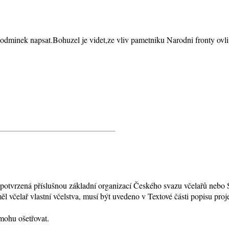
odminek napsat.Bohuzel je videt,ze vliv pametniku Narodni fronty ovliv
otvrzená příslušnou základní organizací Českého svazu včelařů nebo S
měl včelař vlastní včelstva, musí být uvedeno v Textové části popisu proj
mohu ošetřovat.