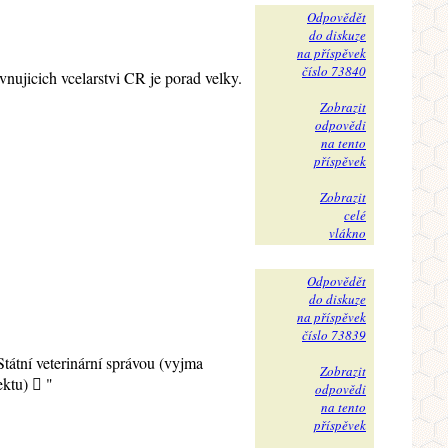
Odpovědět
do diskuze
na příspěvek
číslo 73840
nujicich vcelarstvi CR je porad velky.
Zobrazit
odpovědi
na tento
příspěvek
Zobrazit
celé
vlákno
Odpovědět
do diskuze
na příspěvek
číslo 73839
tátní veterinární správou (vyjma
Zobrazit
ektu)  "
odpovědi
na tento
příspěvek