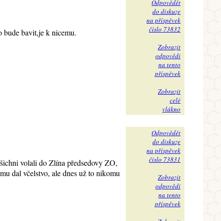
Odpovědět
do diskuze
na příspěvek
číslo 73832
to bude bavit,je k nicemu.
Zobrazit
odpovědi
na tento
příspěvek
Zobrazit
celé
vlákno
Odpovědět
do diskuze
na příspěvek
číslo 73831
Všichni volali do Zlína předsedovy ZO,
 mu dal včelstvo, ale dnes už to nikomu
Zobrazit
odpovědi
na tento
příspěvek