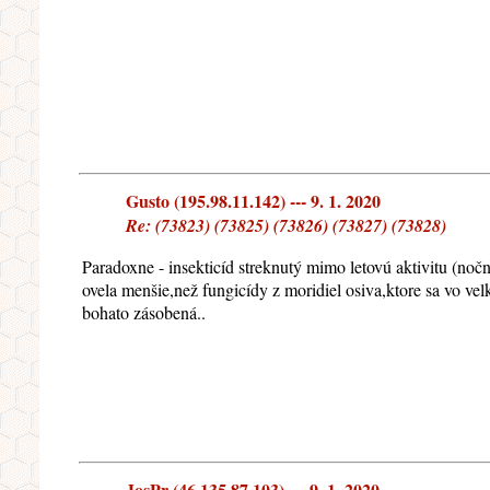
Gusto (195.98.11.142) --- 9. 1. 2020
Re: (73823) (73825) (73826) (73827) (73828)
Paradoxne - insekticíd streknutý mimo letovú aktivitu (noč
ovela menšie,než fungicídy z moridiel osiva,ktore sa vo velk
bohato zásobená..
JosPr (46.135.87.103) --- 9. 1. 2020