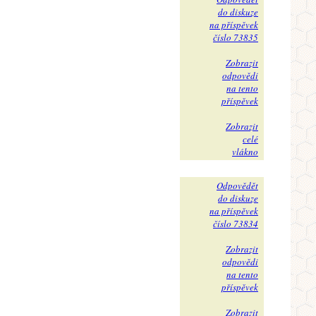
do diskuze
na příspěvek
číslo 73835
Zobrazit
odpovědi
na tento
příspěvek
Zobrazit
celé
vlákno
Odpovědět
do diskuze
na příspěvek
číslo 73834
Zobrazit
odpovědi
na tento
příspěvek
Zobrazit