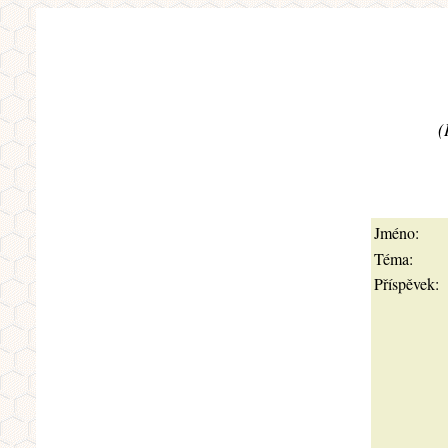
(
Jméno:
Téma:
Příspěvek: