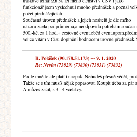
třaskávé téma!!Za 50 let mého členství v ČSV i jako
funkcionář jsem vyslechnul mnoho přednášek a poznal vel
počet přednášejících.
Současná úroven přednášek a jejich nositelů je dle mého
názoru zcela podprůměrná,a neodpovídá potřebám současno
500,-kč. za 1 hod.+ cestovné event.oběd event.upom.předm
velice vítám v Cisu doplnění hodnocení úrovně přednášek.N
R. Polášek (90.178.51.173) --- 9. 1. 2020
Re: Nevím (73829) (73830) (73831) (73832)
Podle mně to ale platí i naopak. Nebudeš přesně vědět, proč
Takže se s tím musíš nějak popasovat. Koupit třeba za pár st
A můžeš začít, s 3 - 4 včelstvy.