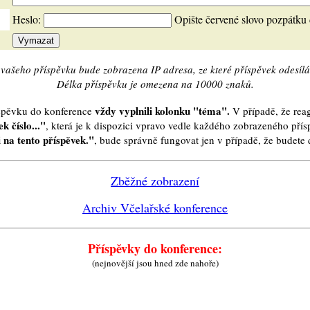
Heslo:
Opište červené slovo pozpátku
vašeho příspěvku bude zobrazena IP adresa, ze které příspěvek odesílá
Délka příspěvku je omezena na 10000 znaků.
vždy vyplnili kolonku "téma".
íspěvku do konference
V případě, že reag
k číslo..."
, která je k dispozici vpravo vedle každého zobrazeného pří
 na tento příspěvek."
, bude správně fungovat jen v případě, že budet
Zběžné zobrazení
Archiv Včelařské konference
Příspěvky do konference:
(nejnovější jsou hned zde nahoře)