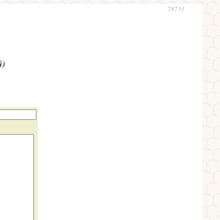
78731
ů)