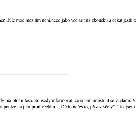
,zacni.Nic moc mezitim neni,neco jako vcelarit na zkousku a cekat,jestli 
 má plot u lesa. Sousedy informoval. že si tam umístí úl se včelami. 
l peníze na plot proti včelám. ,, Dědo neřeš to, přivez včely". Tak jsem