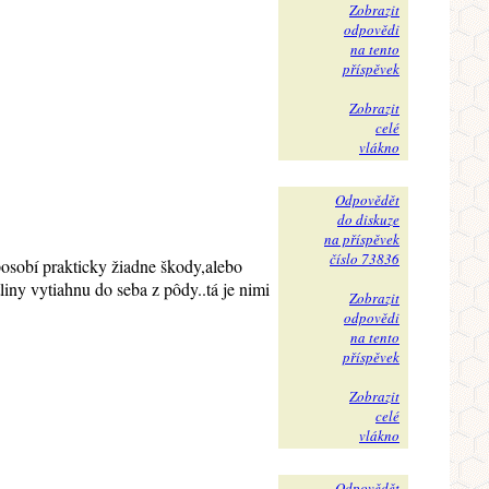
Zobrazit
odpovědi
na tento
příspěvek
Zobrazit
celé
vlákno
Odpovědět
do diskuze
na příspěvek
číslo 73836
posobí prakticky žiadne škody,alebo
tliny vytiahnu do seba z pôdy..tá je nimi
Zobrazit
odpovědi
na tento
příspěvek
Zobrazit
celé
vlákno
Odpovědět