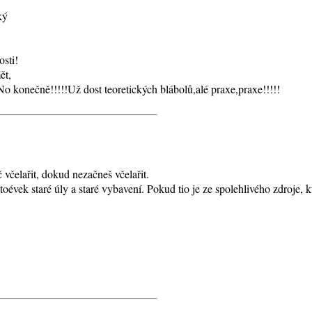
ký
sti!
ět,
o konečně!!!!!Už dost teoretických blábolů,alé praxe,praxe!!!!!
 včelařit, dokud nezačneš včelařit.
oévek staré úly a staré vybavení. Pokud tio je ze spolehlivého zdroje, k