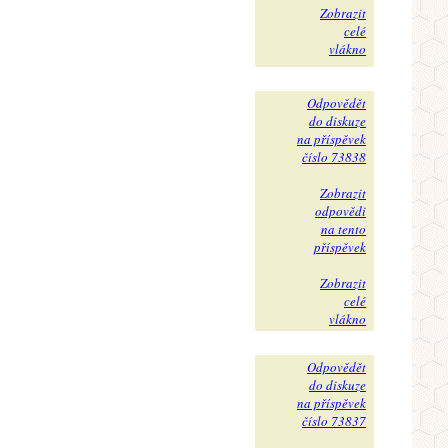
Zobrazit
celé
vlákno
Odpovědět
do diskuze
na příspěvek
číslo 73838
Zobrazit
odpovědi
na tento
příspěvek
Zobrazit
celé
vlákno
Odpovědět
do diskuze
na příspěvek
číslo 73837