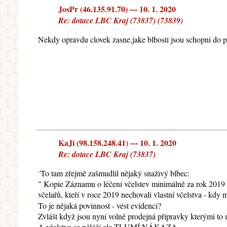
JosPr (46.135.91.70) --- 10. 1. 2020
Re: dotace LBC Kraj (73837) (73839)
Nekdy opravdu clovek zasne,jake blbosti jsou schopni do p
KaJi (98.158.248.41) --- 10. 1. 2020
Re: dotace LBC Kraj (73837)
¨To tam zřejmě zašmudlil nějaký snaživý blbec:
" Kopie Záznamu o léčení včelstev minimálně za rok 2019 p
včelařů, kteří v roce 2019 nechovali vlastní včelstva - kdy 
To je nějaká povinnost - vést evidenci?
Zvlášt když jsou nyní volně prodejná přípravky kterými to 
A včelstva se něléčí ale TLUMÍ NÁKAZA.