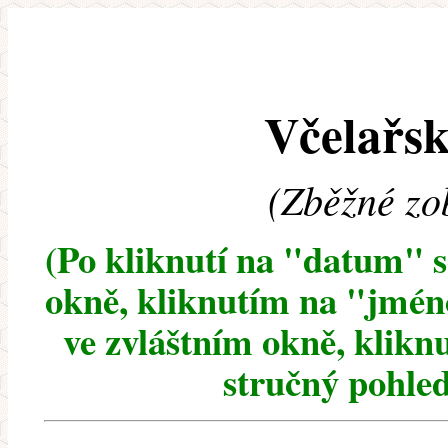
Včelařsk
(Zběžné zo
(Po kliknutí na "datum" 
okně, kliknutím na "jméno
ve zvláštním okně, klikn
stručný pohled