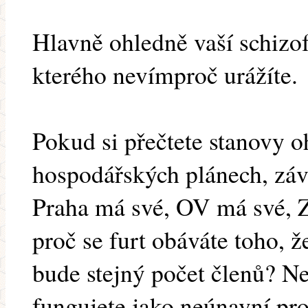
Hlavně ohledně vaší schizof
kterého nevímproč urážíte.
Pokud si přečtete stanovy o
hospodářských plánech, záv
Praha má své, OV má své, Z
proč se furt obáváte toho, ž
bude stejný počet členů? N
fungujete jako neúnavní pro