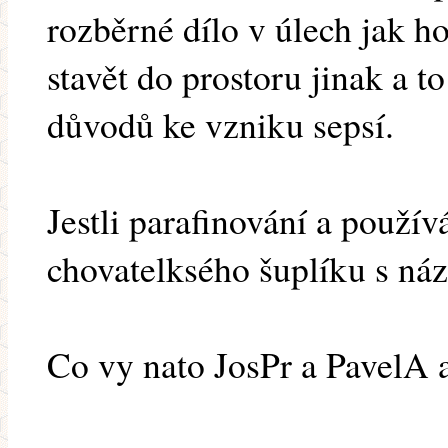
rozběrné dílo v úlech jak 
stavět do prostoru jinak a t
důvodů ke vzniku sepsí.
Jestli parafinování a použív
chovatelksého šuplíku s ná
Co vy nato JosPr a PavelA a