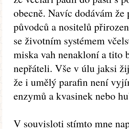
obecně. Navíc dodávám že p
původců a nositelů přiroze
se životním systémem včels
miska vah nenakloní a tito b
nepřáteli. Vše v úlu jaksi ž
že i umělý parafin není vyj
enzymů a kvasinek nebo hu
V souvisloti stímto mne nap