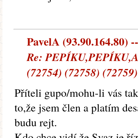
PavelA (93.90.164.80) --
Re: PEPÍKU,PEPÍKU
(72754) (72758) (72759)
Příteli gupo/mohu-li vás tak
to,že jsem člen a platím de
budu rejt.
Kdo chce,vidí,že Svaz je ř