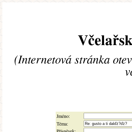
Včelařsk
(Internetová stránka ote
v
Jméno:
Téma:
Příspěvek: