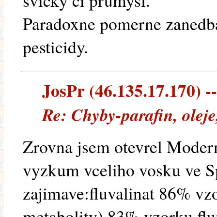
svicky ci prumysl.
Paradoxne pomerne zanedba
pesticidy.
JosPr (46.135.17.170) --
Re: Chyby-parafin, oleje
Zrovna jsem otevrel Moderni
vyzkum vceliho vosku ve S
zajimave:fluvalinat 86% vz
metabolity) 83% vzorku,fl