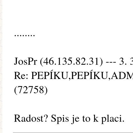
........
JosPr (46.135.82.31) --- 3. 
Re: PEPÍKU,PEPÍKU,ADM
(72758)
Radost? Spis je to k placi.