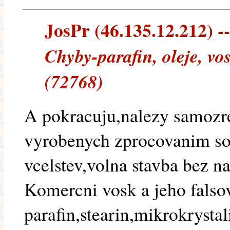
JosPr (46.135.12.212) --
Chyby-parafin, oleje, vo
(72768)
A pokracuju,nalezy samozr
vyrobenych zprocovanim sou
vcelstev,volna stavba bez na
Komercni vosk a jeho falsov
parafin,stearin,mikrokrystal