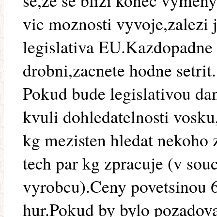
se,ze se blizi konec vymeny
vic moznosti vyvoje,zalezi 
legislativa EU.Kazdopadne v
drobni,zacnete hodne setrit.
Pokud bude legislativou da
kvuli dohledatelnosti vosku
kg mezisten hledat nekoho 
tech par kg zpracuje (v souc
vyrobcu).Ceny povetsinou 6
hur.Pokud by bylo pozadov