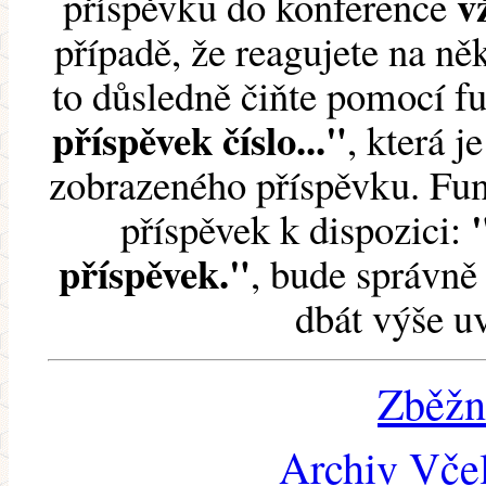
v
příspěvku do konference
případě, že reagujete na něk
to důsledně čiňte pomocí 
příspěvek číslo..."
, která j
zobrazeného příspěvku. Fun
příspěvek k dispozici:
příspěvek."
, bude správně 
dbát výše u
Zběžn
Archiv Včel