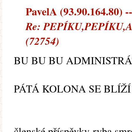
PavelA (93.90.164.80) --
Re: PEPÍKU,PEPÍKU
(72754)
BU BU BU ADMINISTRÁ
PÁTÁ KOLONA SE BLÍŽÍ
členské příspěvky-ryba smrd