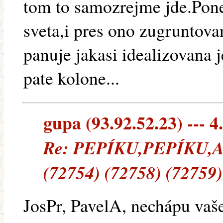
tom to samozrejme jde.Pone
sveta,i pres ono zugruntova
panuje jakasi idealizovana 
pate kolone...
gupa (93.92.52.23) --- 4
Re: PEPÍKU,PEPÍKU
(72754) (72758) (72759)
JosPr, PavelA, nechápu vaše