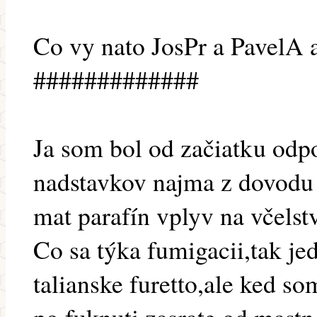
Co vy nato JosPr a PavelA a
#############
Ja som bol od začiatku odp
nadstavkov najma z dovodu 
mat parafín vplyv na včelstv
Co sa týka fumigacii,tak je
talianske furetto,ale ked so