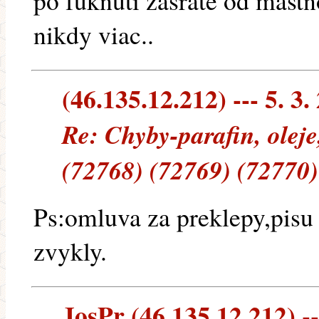
po fuknuti zasrate od mastn
nikdy viac..
(46.135.12.212) --- 5. 3.
Re: Chyby-parafin, oleje
(72768) (72769) (72770)
Ps:omluva za preklepy,pisu 
zvykly.
JosPr (46.135.12.212) --