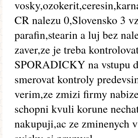
vosky,ozokerit,ceresin,karn
CR nalezu 0,Slovensko 3 v
parafin,stearin a luj bez n
zaver,ze je treba kontrolov
SPORADICKY na vstupu do 
smerovat kontroly predevsi
verim,ze zmizi firmy nabize
schopni kvuli korune nechat
nakupuji,ac ze zminenych v