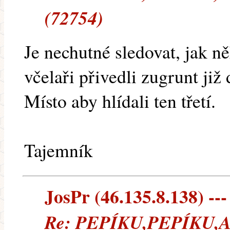
(72754)
Je nechutné sledovat, jak n
včelaři přivedli zugrunt již
Místo aby hlídali ten třetí.
Tajemník
JosPr (46.135.8.138) ---
Re: PEPÍKU,PEPÍKU