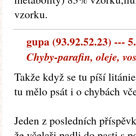
vzorku.
gupa (93.92.52.23) --- 5
Chyby-parafin, oleje, vos
Takže když se tu píší litáni
tu mělo psát i o chybách vče
Jeden z posledních příspěv
že včelaři padli do pasti s 