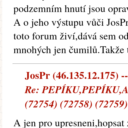
podzemním hnutí jsou opr
A o jeho výstupu vůči JosPr
toto forum živí,dává sem o
mnohých jen čumilů.Takže 
JosPr (46.135.12.175) --
Re: PEPÍKU,PEPÍKU
(72754) (72758) (72759)
A jen pro upresneni,hopsat 