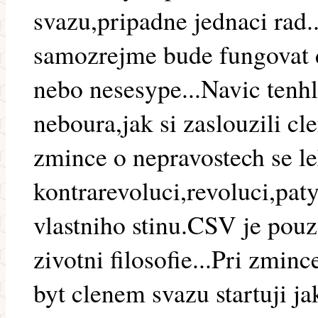
svazu,pripadne jednaci rad.
samozrejme bude fungovat d
nebo nesesype...Navic tenh
neboura,jak si zaslouzili cl
zmince o nepravostech se le
kontrarevoluci,revoluci,pa
vlastniho stinu.CSV je pouz
zivotni filosofie...Pri zmin
byt clenem svazu startuji ja