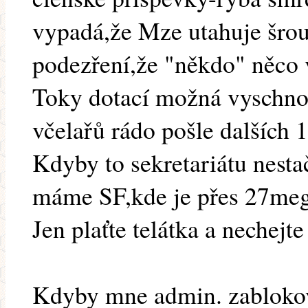
vypadá,že Mze utahuje šro
podezření,že "někdo" něco v
Toky dotací možná vyschnou
včelařů rádo pošle dalších
Kdyby to sekretariátu nesta
máme SF,kde je přes 27meg
Jen plaťte telátka a nechejt
Kdyby mne admin. zablokov