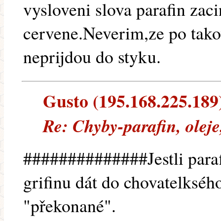
vysloveni slova parafin zac
cervene.Neverim,ze po tako
neprijdou do styku.
Gusto (195.168.225.189) 
Re: Chyby-parafin, oleje
##############Jestli paraf
grifinu dát do chovatelkséh
"překonané".