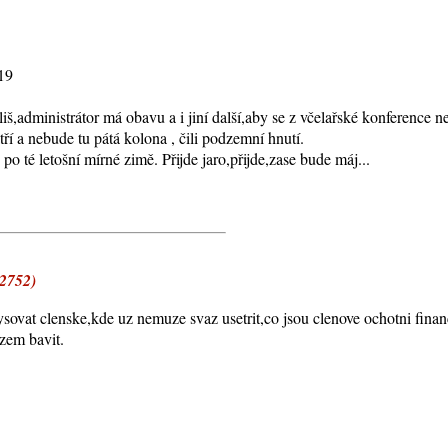
19
istrátor má obavu a i jiní další,aby se z včelařské konference nesta
ří a nebude tu pátá kolona , čili podzemní hnutí.
po té letošní mírné zimě. Přijde jaro,přijde,zase bude máj...
72752)
ovat clenske,kde uz nemuze svaz usetrit,co jsou clenove ochotni finan
zem bavit.