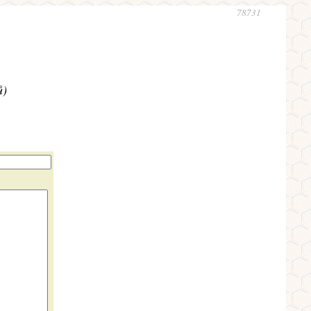
78731
ů)