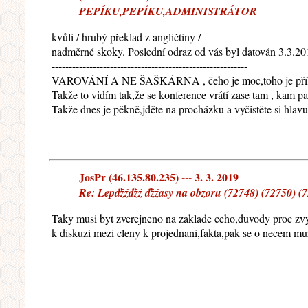
PEPÍKU,PEPÍKU,ADMINISTRÁTOR
kvůli / hrubý překlad z angličtiny /
nadměrné skoky. Poslední odraz od vás byl datován 3.3.20
---------------------------------------------------------
VAROVÁNÍ A NE ŠAŠKÁRNA , čeho je moc,toho je příliš,admin
Takže to vidím tak,že se konference vrátí zase tam , kam pat
Takže dnes je pěkně,jděte na procházku a vyčistěte si hlavu 
JosPr (46.135.80.235) --- 3. 3. 2019
Re: Lepďżźďżź ďżźasy na obzoru (72748) (72750) (
Taky musi byt zverejneno na zaklade ceho,duvody proc zvys
k diskuzi mezi cleny k projednani,fakta,pak se o necem mu