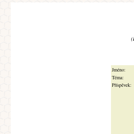
(
Jméno:
Téma:
Příspěvek: