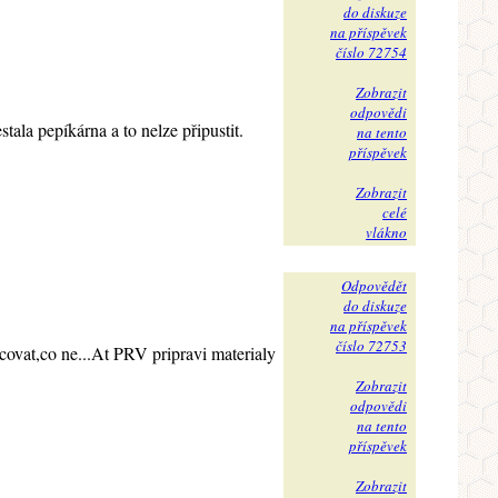
do diskuze
na příspěvek
číslo 72754
Zobrazit
odpovědi
la pepíkárna a to nelze připustit.
na tento
příspěvek
Zobrazit
celé
vlákno
Odpovědět
do diskuze
na příspěvek
číslo 72753
covat,co ne...At PRV pripravi materialy
Zobrazit
odpovědi
na tento
příspěvek
Zobrazit