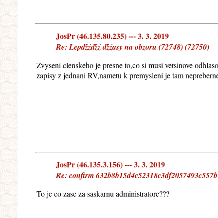
JosPr (46.135.80.235) --- 3. 3. 2019
Re: Lepďżźďżź ďżźasy na obzoru (72748) (72750)
Zvyseni clenskeho je presne to,co si musi vetsinove odhlaso
zapisy z jednani RV,nametu k premysleni je tam nepreberne
JosPr (46.135.3.156) --- 3. 3. 2019
Re: confirm 632b8b15d4c52318c3df2057493c557b
To je co zase za saskarnu administratore???