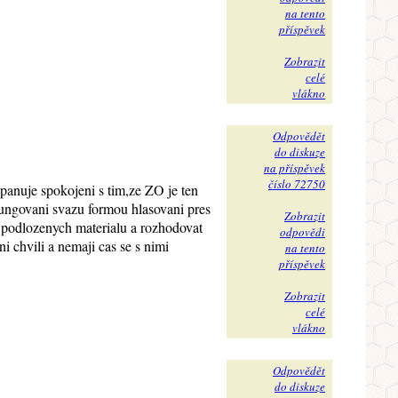
na tento
příspěvek
Zobrazit
celé
vlákno
Odpovědět
do diskuze
na příspěvek
číslo 72750
panuje spokojeni s tim,ze ZO je ten
fungovani svazu formou hlasovani pres
Zobrazit
podlozenych materialu a rozhodovat
odpovědi
 chvili a nemaji cas se s nimi
na tento
příspěvek
Zobrazit
celé
vlákno
Odpovědět
do diskuze