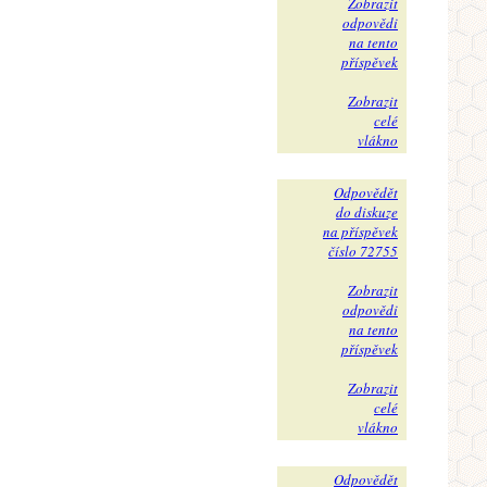
Zobrazit
odpovědi
na tento
příspěvek
Zobrazit
celé
vlákno
Odpovědět
do diskuze
na příspěvek
číslo 72755
Zobrazit
odpovědi
na tento
příspěvek
Zobrazit
celé
vlákno
Odpovědět