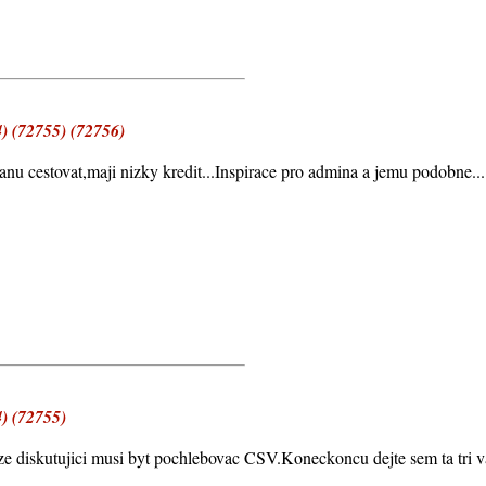
(72755) (72756)
 cestovat,maji nizky kredit...Inspirace pro admina a jemu podobne...
 (72755)
ze diskutujici musi byt pochlebovac CSV.Koneckoncu dejte sem ta tri v