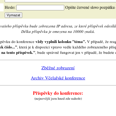
Heslo:
Opište červené slovo pozpátku
vašeho příspěvku bude zobrazena IP adresa, ze které příspěvek odesílá
Délka příspěvku je omezena na 10000 znaků.
vždy vyplnili kolonku "téma".
íspěvku do konference
V případě, že reag
k číslo..."
, která je k dispozici vpravo vedle každého zobrazeného pří
 na tento příspěvek."
, bude správně fungovat jen v případě, že budet
Zběžné zobrazení
Archiv Včelařské konference
Příspěvky do konference:
(nejnovější jsou hned zde nahoře)