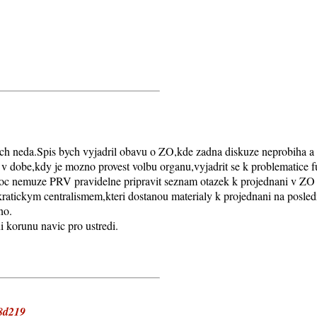
ich neda.Spis bych vyjadril obavu o ZO,kde zadna diskuze neprobiha a 
v dobe,kdy je mozno provest volbu organu,vyjadrit se k problematice 
oc nemuze PRV pravidelne pripravit seznam otazek k projednani v ZO 
ratickym centralismem,kteri dostanou materialy k projednani na posledni
no.
 korunu navic pro ustredi.
8d219