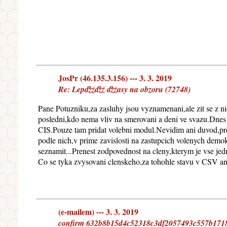
JosPr (46.135.3.156) --- 3. 3. 2019
Re: Lepďżźďżź ďżźasy na obzoru (72748)
Pane Potuzniku,za zasluhy jsou vyznamenani,ale zit se z n
posledni,kdo nema vliv na smerovani a deni ve svazu.Dnes 
CIS.Pouze tam pridat volebni modul.Nevidim ani duvod,pr
podle nich,v prime zavislosti na zastupcich volenych demok
seznamit...Prenest zodpovednost na cleny,kterym je vse jed
Co se tyka zvysovani clenskeho,za tohohle stavu v CSV ani
(e-mailem) --- 3. 3. 2019
confirm 632b8b15d4c52318c3df2057493c557b171