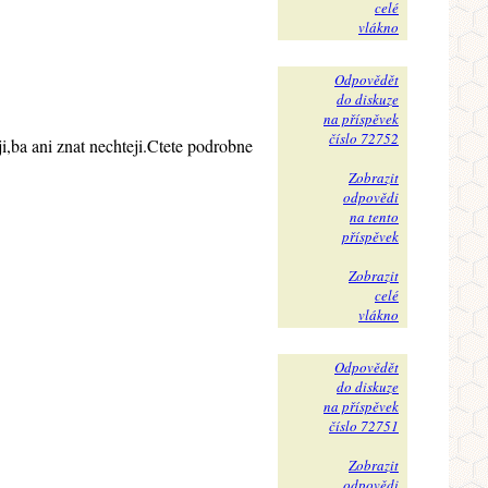
celé
vlákno
Odpovědět
do diskuze
na příspěvek
číslo 72752
ji,ba ani znat nechteji.Ctete podrobne
Zobrazit
odpovědi
na tento
příspěvek
Zobrazit
celé
vlákno
Odpovědět
do diskuze
na příspěvek
číslo 72751
Zobrazit
odpovědi