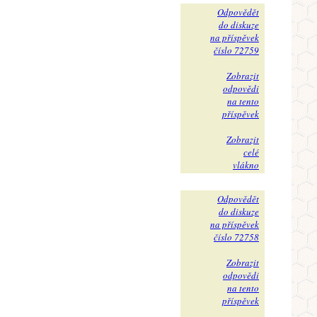
Odpovědět
do diskuze
na příspěvek
číslo 72759
Zobrazit
odpovědi
na tento
příspěvek
Zobrazit
celé
vlákno
Odpovědět
do diskuze
na příspěvek
číslo 72758
Zobrazit
odpovědi
na tento
příspěvek