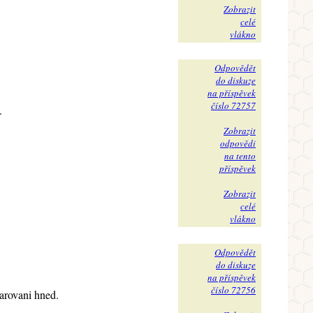
Zobrazit
celé
vlákno
Odpovědět
do diskuze
na příspěvek
číslo 72757
.
Zobrazit
odpovědi
na tento
příspěvek
Zobrazit
celé
vlákno
Odpovědět
do diskuze
na příspěvek
číslo 72756
arovani hned.