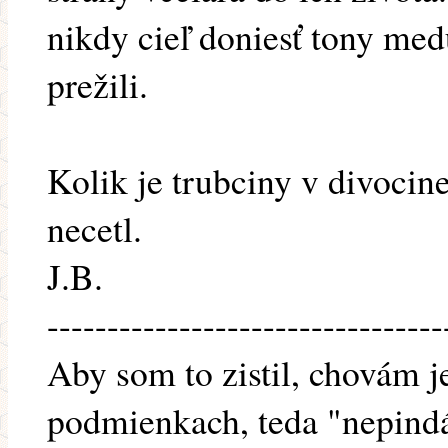
nikdy cieľ doniesť tony medu
prežili.
Kolik je trubciny v divocin
necetl.
J.B.
---------------------------------
Aby som to zistil, chovám j
podmienkach, teda "nepindá