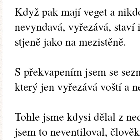
Když pak mají veget a nikd
nevyndavá, vyřezává, staví 
stjeně jako na mezistěně.
S překvapením jsem se sezn
který jen vyřezává voští a n
Tohle jsme kdysi dělal z ne
jsem to neventiloval, člověk