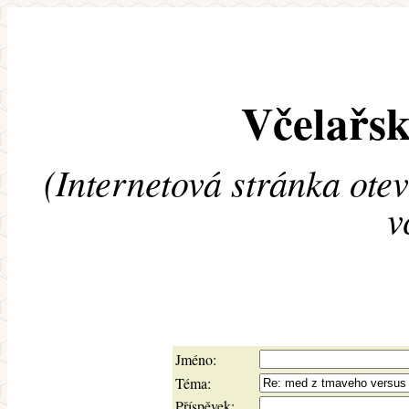
Včelařsk
(Internetová stránka ote
v
Jméno:
Téma:
Příspěvek: