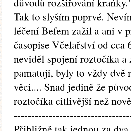
důvodů rozšiřování krańky.
Tak to slyším poprvé. Nevím
léčení Befem zažil a ani v pr
časopise Včelařství od cca 
neviděl spojení roztočíka a
pamatuji, byly to vždy dvě 
věci.... Snad jedině že pův
roztočíka citlivější než no
---------------------------------
Přibližně tak jednou za dva