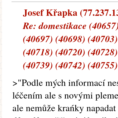
Josef Křapka (77.237.13
Re: domestikace (40657)
(40697) (40698) (40703)
(40718) (40720) (40728)
(40739) (40742) (40755)
>"Podle mých informací nes
léčením ale s novými pleme
ale nemůže krańky napadat a