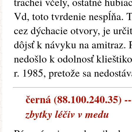
tracheí včely, ostatné hubia
Vd, toto tvrdenie nespĺňa. 
cez dýchacie otvory, je urč
dôjsť k návyku na amitraz.
nedošlo k odolnosť klieštik
r. 1985, pretože sa nedostáv
černá (88.100.240.35) --
zbytky léčiv v medu