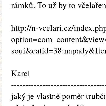
rámků. To už by to včelaře
http://n-vcelari.cz/index.ph
option=com_content&view=
soui&catid=38:napady&It
Karel
---------------------------------
jaký je vlastně poměr trubči