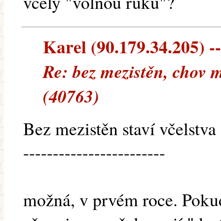
včely "volnou ruku"?
Karel (90.179.34.205) --
Re: bez mezistěn, chov m
(40763)
Bez mezistěn staví včelstva
------------------------
možná, v prvém roce. Pokud