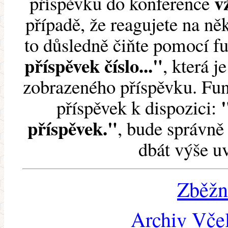
v
příspěvku do konference
případě, že reagujete na něk
to důsledně čiňte pomocí 
příspěvek číslo..."
, která j
zobrazeného příspěvku. Fun
příspěvek k dispozici:
příspěvek."
, bude správně 
dbát výše u
Zběžn
Archiv Včel