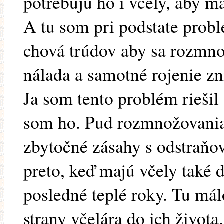
potrebujú ho i včely, aby m
A tu som pri podstate probl
chová trúdov aby sa rozmno
nálada a samotné rojenie zn
Ja som tento problém riešil 
som ho. Pud rozmnožovania 
zbytočné zásahy s odstraňo
preto, keď majú včely také
posledné teplé roky. Tu m
strany včelára do ich života