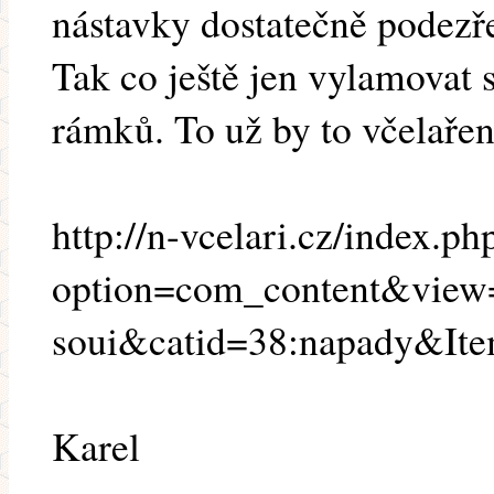
nástavky dostatečně podezře
Tak co ještě jen vylamovat
rámků. To už by to včelaře
http://n-vcelari.cz/index.ph
option=com_content&view=
soui&catid=38:napady&It
Karel