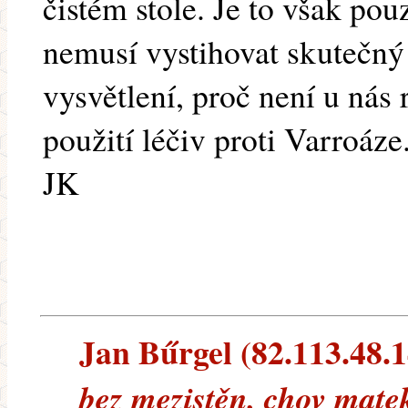
čistém stole. Je to však po
nemusí vystihovat skutečný
vysvětlení, proč není u nás r
použití léčiv proti Varroáze
JK
Jan Bűrgel (82.113.48.14
bez mezistěn, chov matek