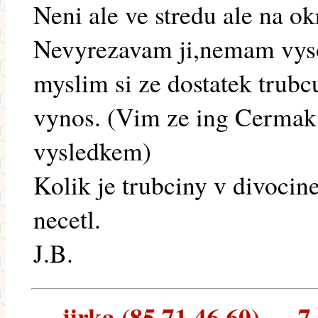
Neni ale ve stredu ale na ok
Nevyrezavam ji,nemam vyso
myslim si ze dostatek trubc
vynos. (Vim ze ing Cermak
vysledkem)
Kolik je trubciny v divocin
necetl.
J.B.
jirka (85.71.46.60) --- 7