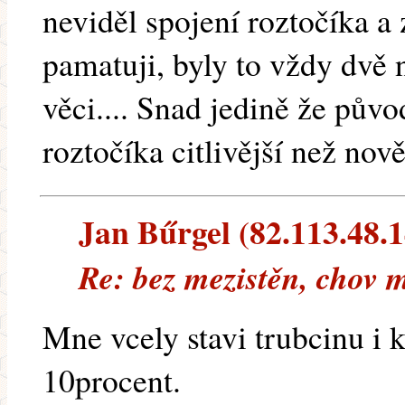
neviděl spojení roztočíka a
pamatuji, byly to vždy dvě 
věci.... Snad jedině že pův
roztočíka citlivější než no
Jan Bűrgel (82.113.48.14
Re: bez mezistěn, chov m
Mne vcely stavi trubcinu i k
10procent.