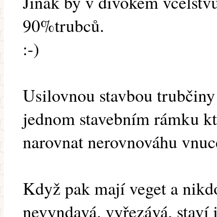
Jinak by v divokém včelstvu
90%trubců.
:-)
Usilovnou stavbou trubčiny s
jednom stavebním rámku kte
narovnat nerovnováhu vnuc
Když pak mají veget a nikd
nevyndavá, vyřezává, staví 