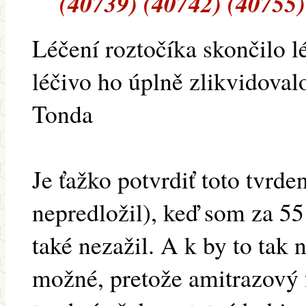
(40739) (40742) (40755)
Léčení roztočíka skončilo 
léčivo ho úplně zlikvidoval
Tonda
Je ťažko potvrdiť toto tvrd
nepredložil), keď som za 55
také nezažil. A k by to tak 
možné, pretože amitrazový 