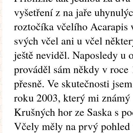
vyšetření z na jaře uhynulý
roztočíka včelího Acarapis 
svých včel ani u včel někte
ještě neviděl. Naposledy u o
prováděl sám někdy v roce 
přesně. Ve skutečnosti jsem
roku 2003, který mi známý 
Krušných hor ze Saska s p
Včely měly na prvý pohled 