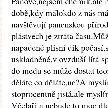
Pánové,nejsem chemik,ale 
době,kdy málokdo z nás má t
navštěvují panenskou přírod
plástvech je ztráta času.Mů
napadené plísní dík počasí
uskladněné,v ovzduší lítá sp
do medu se může dostat teor
děláte co děláte,ne?A myslí
stoprocentně jistá,ale myslím
Včelaři a nebude to moc dl