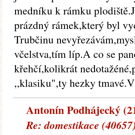
medníku k rámku plodiště.J
prázdný rámek,který byl vy
Trubčinu nevyřezávám,mysl
včelstva,tím líp.A co se pan
křehčí,kolikrát nedotažéné
,,klasiku",ty hezky tmavé.V
Antonín Podhájecký (213
Re: domestikace (40657)