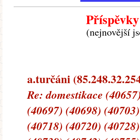
Příspěvky
(nejnovější j
a.turčáni (85.248.32.254)
Re: domestikace (40657)
(40697) (40698) (40703)
(40718) (40720) (40728)