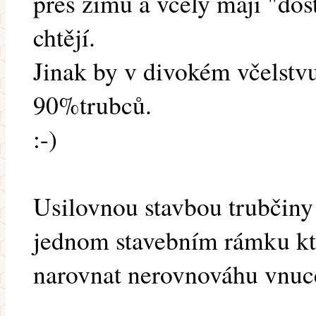
přes zimu a včely mají "dost
chtějí.
Jinak by v divokém včelstvu
90%trubců.
:-)
Usilovnou stavbou trubčiny s
jednom stavebním rámku kte
narovnat nerovnováhu vnuc