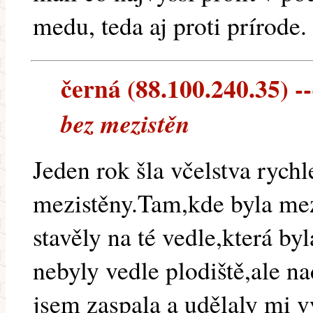
medu, teda aj proti prírode
černá (88.100.240.35) --
bez mezistěn
Jeden rok šla včelstva rychl
mezistěny.Tam,kde byla mez
stavěly na té vedle,která b
nebyly vedle plodiště,ale n
jsem zaspala a udělaly mi v