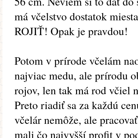
56 cm. Neviem si to dať do 
má včelstvo dostatok mies
ROJIŤ! Opak je pravdou!
Potom v prírode včelám naoz
najviac medu, ale prírodu 
rojov, len tak má rod včiel 
Preto riadiť sa za každú cen
včelár nemôže, ale pracovať
mali čo najvyšší profit v 