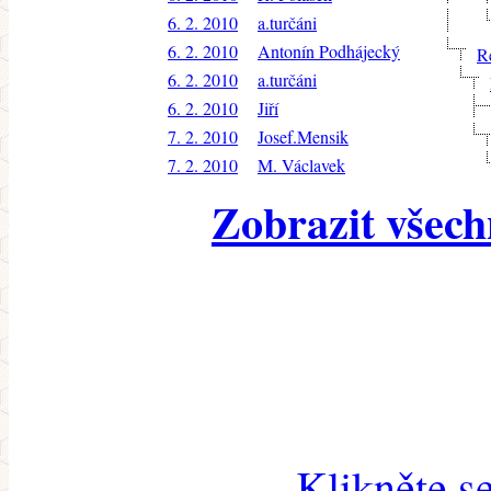
6. 2. 2010
a.turčáni
6. 2. 2010
Antonín Podhájecký
R
6. 2. 2010
a.turčáni
6. 2. 2010
Jiří
7. 2. 2010
Josef.Mensik
7. 2. 2010
M. Václavek
Zobrazit všech
Klikněte s