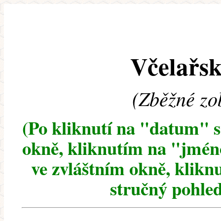
Včelařsk
(Zběžné zo
(Po kliknutí na "datum" 
okně, kliknutím na "jméno
ve zvláštním okně, klikn
stručný pohled