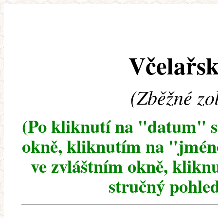
Včelařsk
(Zběžné zo
(Po kliknutí na "datum" 
okně, kliknutím na "jméno
ve zvláštním okně, klikn
stručný pohled