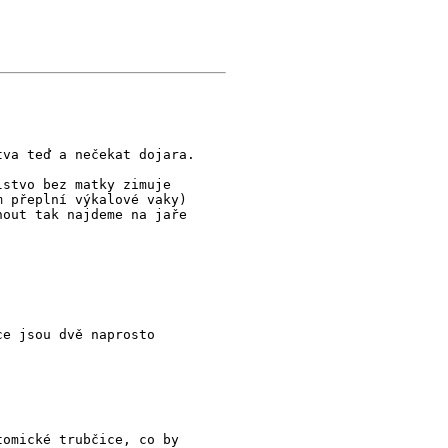
tva teď a nečekat dojara.
lstvo bez matky zimuje
m přeplní výkalové vaky)
nout tak najdeme na jaře
ce jsou dvě naprosto
tomické trubčice, co by