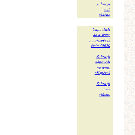
Zobrazit
celé
vlákno
Odpovědět
do diskuze
na příspěvek
číslo 40020
Zobrazit
odpovědi
na tento
příspěvek
Zobrazit
celé
vlákno