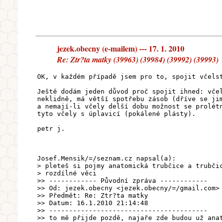
jezek.obecny (e-mailem) --- 17. 1. 2010
Re: Ztr?ta matky (39963) (39984) (39992) (39993)
OK, v každém případě jsem pro to, spojit včels
Ještě dodám jeden důvod proč spojit ihned: vče
neklidně, má větší spotřebu zásob (dříve se ji
a nemají-li včely delší dobu možnost se prolét
tyto včely s úplavicí (pokálené plásty).
petr j.
Josef.Mensik/=/seznam.cz napsal(a):
> pleteš si pojmy anatomická trubčice a trubči
> rozdílné věci
>> ------------ Původní zpráva ------------
>> Od: jezek.obecny <jezek.obecny/=/gmail.com>
>> Předmět: Re: Ztr?ta matky
>> Datum: 16.1.2010 21:14:48
>> ----------------------------------------
>> to mě přijde pozdě, najaře zde budou už ana