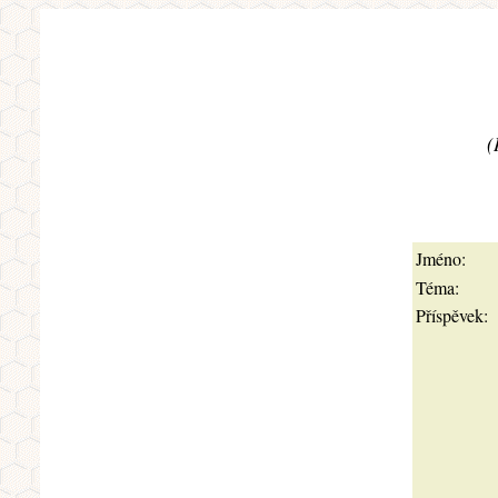
(
Jméno:
Téma:
Příspěvek: