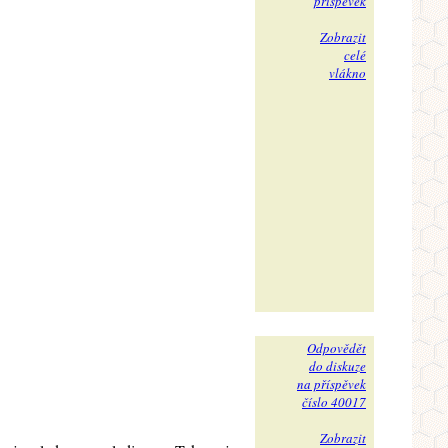
příspěvek
Zobrazit
celé
vlákno
Odpovědět
do diskuze
na příspěvek
číslo 40017
Zobrazit