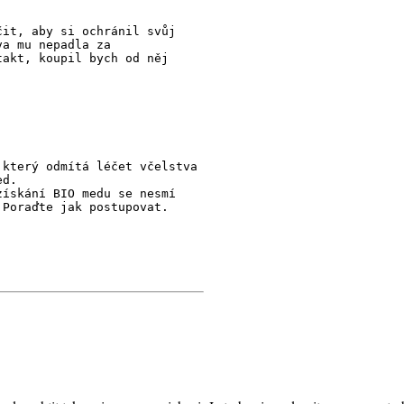
čit, aby si ochránil svůj
va mu nepadla za
takt, koupil bych od něj
 který odmítá léčet včelstva
ed.
získání BIO medu se nesmí
 Poraďte jak postupovat.