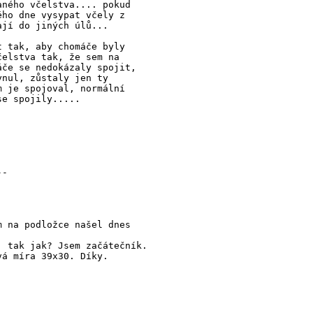
aného včelstva.... pokud
ého dne vysypat včely z
ají do jiných úlů...
t tak, aby chomáče byly
čelstva tak, že sem na
áče se nedokázaly spojit,
ynul, zůstaly jen ty
m je spojoval, normální
se spojily.....
--
m na podložce našel dnes
, tak jak? Jsem začátečník.
vá míra 39x30. Díky.