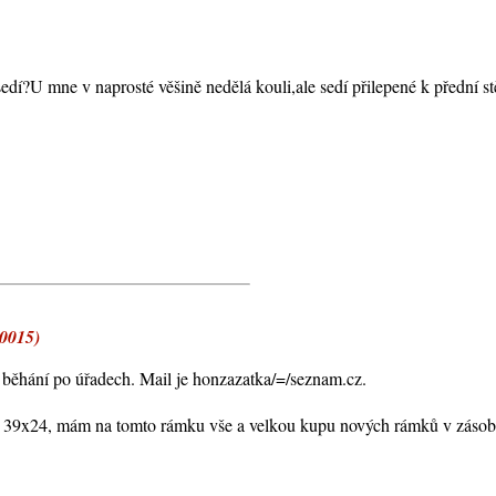
sedí?U mne v naprosté věšině nedělá kouli,ale sedí přilepené k přední st
40015)
o běhání po úřadech. Mail je honzazatka/=/seznam.cz.
ry 39x24, mám na tomto rámku vše a velkou kupu nových rámků v zásob