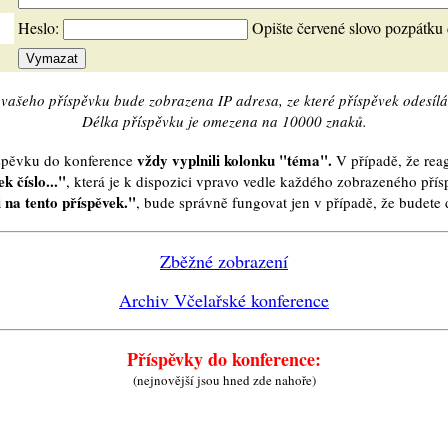
Heslo:
Opište červené slovo pozpátku
vašeho příspěvku bude zobrazena IP adresa, ze které příspěvek odesílá
Délka příspěvku je omezena na 10000 znaků.
vždy vyplnili kolonku "téma".
íspěvku do konference
V případě, že reag
k číslo..."
, která je k dispozici vpravo vedle každého zobrazeného pří
 na tento příspěvek."
, bude správně fungovat jen v případě, že budet
Zběžné zobrazení
Archiv Včelařské konference
Příspěvky do konference:
(nejnovější jsou hned zde nahoře)