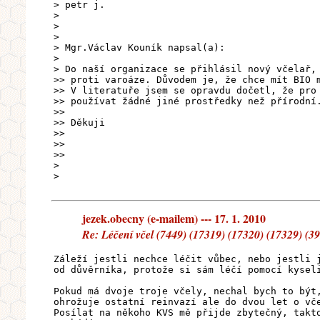
> petr j.
>
>
>
> Mgr.Václav Kouník napsal(a):
>
> Do naší organizace se přihlásil nový včelař,
>> proti varoáze. Důvodem je, že chce mít BIO 
>> V literatuře jsem se opravdu dočetl, že pro
>> používat žádné jiné prostředky než přírodní
>>
>> Děkuji
>>
>>
>>
>
>
jezek.obecny (e-mailem) --- 17. 1. 2010
Re: Léčení včel (7449) (17319) (17320) (17329) (3
Záleží jestli nechce léčit vůbec, nebo jestli 
od důvěrníka, protože si sám léčí pomocí kysel
Pokud má dvoje troje včely, nechal bych to být
ohrožuje ostatní reinvazí ale do dvou let o vč
Posílat na někoho KVS mě přijde zbytečný, takt