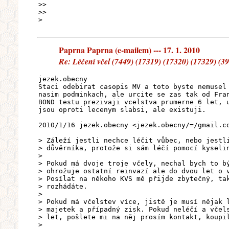
>>
>>
>
Paprna Paprna (e-mailem) --- 17. 1. 2010
Re: Léčení včel (7449) (17319) (17320) (17329) (3
jezek.obecny
Staci odebirat casopis MV a toto byste nemusel
nasim podminkach, ale urcite se zas tak od Fra
BOND testu prezivaji vcelstva prumerne 6 let, 
jsou oproti lecenym slabsi, ale existuji.
2010/1/16 jezek.obecny <jezek.obecny/=/gmail.c
> Záleží jestli nechce léčit vůbec, nebo jestl
> důvěrníka, protože si sám léčí pomocí kyseli
>
> Pokud má dvoje troje včely, nechal bych to b
> ohrožuje ostatní reinvazí ale do dvou let o 
> Posílat na někoho KVS mě přijde zbytečný, ta
> rozhádáte.
>
> Pokud má včelstev více, jistě je musí nějak 
> majetek a případný zisk. Pokud neléčí a včel
> let, pošlete mi na něj prosím kontakt, koupi
>