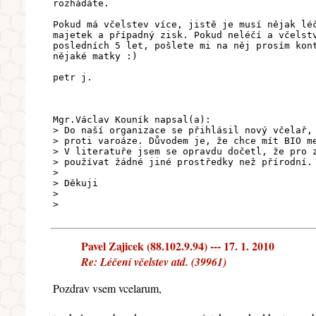
rozhádáte.
Pokud má včelstev více, jistě je musí nějak lé
majetek a případný zisk. Pokud neléčí a včelst
posledních 5 let, pošlete mi na něj prosím kon
nějaké matky :)
petr j.
Mgr.Václav Kouník napsal(a):
> Do naší organizace se přihlásil nový včelař,
> proti varoáze. Důvodem je, že chce mít BIO m
> V literatuře jsem se opravdu dočetl, že pro 
> používat žádné jiné prostředky než přírodní.
>
> Děkuji
>
>
Pavel Zajicek (88.102.9.94) --- 17. 1. 2010
Re: Léčení včelstev atd. (39961)
Pozdrav vsem vcelarum,