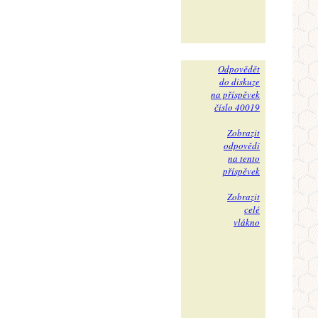
Odpovědět
do diskuze
na příspěvek
číslo 40019
Zobrazit
odpovědi
na tento
příspěvek
Zobrazit
celé
vlákno