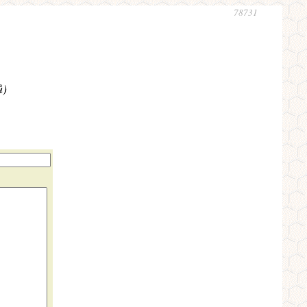
78731
ů)