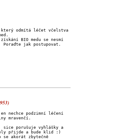
 který odmítá léčet včelstva
med.
 získání BIO medu se nesmí
. Poraďte jak postupovat.
9953)
jen nechce podzimní léčení
iny mravenčí.
, sice porušuje vyhlášky a
ely přijde a bude klid :)
o se akorát zbytečně