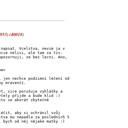
9953) (40018)
 napsat. Vcelstva, nevim ja v
ncie nelisi, ale tam za tzv.
upozornuji, ze bez lecni. Ano,
om>
i jen nechce podzimní léčení od
ny mravenčí.
ýt, sice porušuje vyhlášky a
včely přijde a bude klid :)
kto se akorát zbytečně
léčit, aby si ochránil svůj
stva mu nepadla za posledních 5
l bych od něj nějaké matky :)