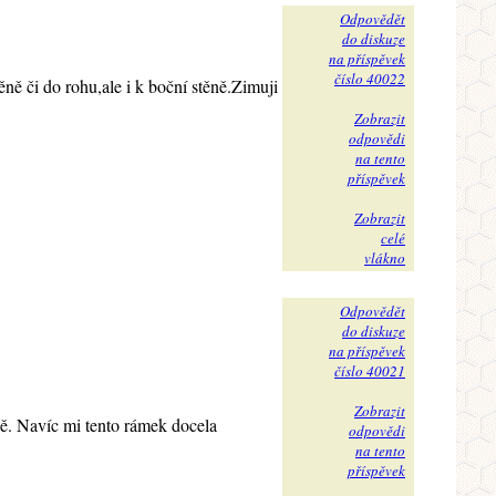
Odpovědět
do diskuze
na příspěvek
číslo 40022
ěně či do rohu,ale i k boční stěně.Zimuji
Zobrazit
odpovědi
na tento
příspěvek
Zobrazit
celé
vlákno
Odpovědět
do diskuze
na příspěvek
číslo 40021
Zobrazit
ě. Navíc mi tento rámek docela
odpovědi
na tento
příspěvek