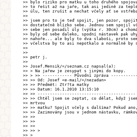
>> bylo riziko pro matku u toho druhého spojov
>> to řešit až na jaře, tak asi jedině za tepl
>> úlu, ten zrušit a nechat včely ať se vstřeb
>>
>> jsem pro to je teď spojit, jen pozor, spoji
>> dostatečně blízko sebe. Jednou sem spojil v
>> sebe jen posadil úly (výška r. 30cm) a chom
>> byly od sebe daleko, spodní nástavek pak uh
>> nahoře... ale byly to dva slaboši, proto se
>> včelstva by to asi nepotkalo a normálně by 
>>
>>
>> petr j.
>>
>> Josef.Mensik/=/seznam.cz napsal(a):
>> > Na jařew je zesypat s jinými do kopy.
>> > >> ------------ Původní zpráva ----------
>> >> Od: Josef <e-mail/=/nezadan>
>> >> Předmět: Ztr?ta matky
>> >> Datum: 16.1.2010 13:15:10
>> >> ----------------------------------------
>> >> Chtěl jsem se zeptat, co dělat, když jse
>> mrtvou
>> >> matku? Spojit včely s dalšíma? Pokud ano
>> >> Zazimovány jsou v jednom nástavku, rámko
>> >>
>> >>
>> >>
>> >> >
>> >