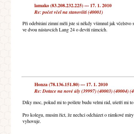
lamako (83.208.232.225) --- 17. 1. 2010
Re: počet včel na stanovišti (40001)
Při odebírání zimní měli jste si někdy všimnul jak včelstvo 
ve dvou nástavcích Lang 24 o devíti rámcích.
Honza (78.136.151.80) --- 17. 1. 2010
Re: Dotace na nové úly (39997) (40003) (40004) (
Díky moc, pokud mi to pošlete budu velmi rád, ušetří mi t
Pro kolegu, musím říct, že nechci odcházet o rámkové mí
vyhovuje.