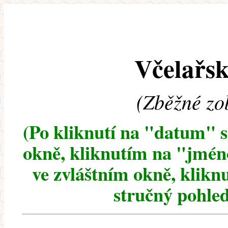
Včelařsk
(Zběžné zo
(Po kliknutí na "datum" 
okně, kliknutím na "jméno
ve zvláštním okně, klikn
stručný pohled