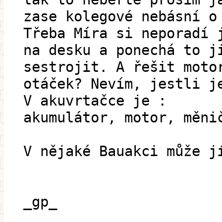
zase kolegové nebásní o
Třeba Míra si neporadí 
na desku a ponechá to j
sestrojit. A řešit moto
otáček? Nevím, jestli j
V akuvrtačce je :
akumulátor, motor, měni
V nějaké Bauakci může j
_gp_