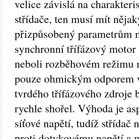
velice závislá na charakteri
střídače, ten musí mít něja
přizpůsobený parametrům m
synchronní třífázový motor
neboli rozběhovém režimu 
pouze ohmickým odporem vi
tvrdého třífázového zdroje 
rychle shořel. Výhoda je as
síťové napětí, tudíž střída
proti dotykovému napětí a m