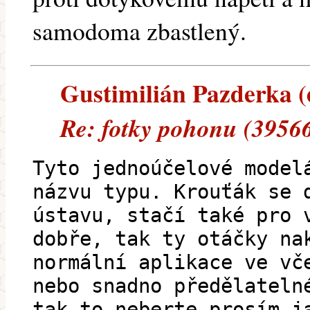
samodoma zbastlený.
Gustimilián Pazderka (e
Re: fotky pohonu (39566
Tyto jednoúčelové model
názvu typu. Krouťák se 
ústavu, stačí také pro 
dobře, tak ty otáčky na
normální aplikace ve vč
nebo snadno předělateln
tak to neberte prosím j