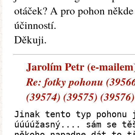
otáček? A pro pohon někde
účinností.
Děkuji.
Jarolím Petr (e-mailem)
Re: fotky pohonu (39566
(39574) (39575) (39576)
Jinak tento typ pohonu 
úúúúžasný.... sám se tě
někoho napadne dát to t