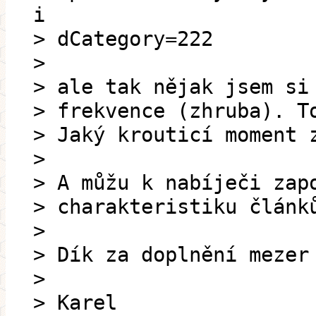
i
> dCategory=222
>
> ale tak nějak jsem si
> frekvence (zhruba). T
> Jaký krouticí moment 
>
> A můžu k nabíječi zap
> charakteristiku článk
>
> Dík za doplnění mezer
>
> Karel