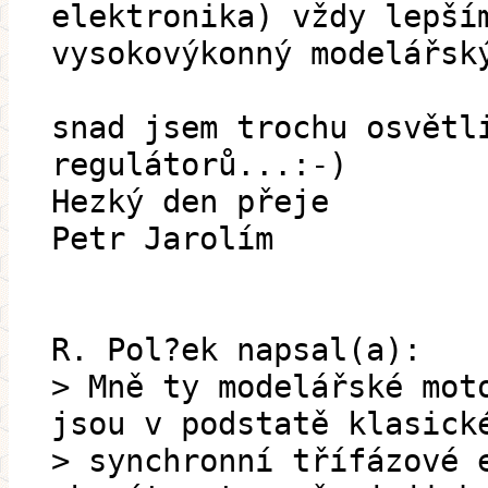
elektronika) vždy lepší
vysokovýkonný modelářsk
snad jsem trochu osvětl
regulátorů...:-)
Hezký den přeje
Petr Jarolím
R. Pol?ek napsal(a):
> Mně ty modelářské mot
jsou v podstatě klasick
> synchronní třífázové 