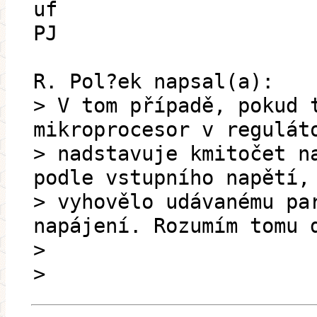
uf
PJ
R. Pol?ek napsal(a):
> V tom případě, pokud 
mikroprocesor v regulát
> nadstavuje kmitočet n
podle vstupního napětí,
> vyhovělo udávanému pa
napájení. Rozumím tomu 
>
>