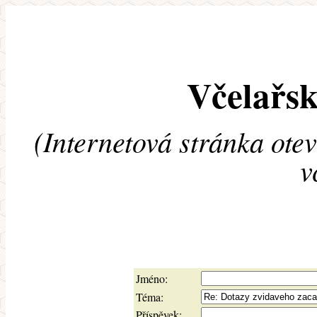
Včelařsk
(Internetová stránka ote
v
Jméno:
Téma:
Příspěvek: