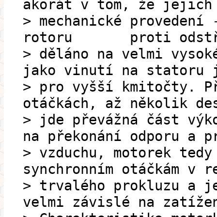
akorát v tom, že jejich
> mechanické provedení 
rotoru proti odstře
> děláno na velmi vysok
jako vinutí na statoru 
> pro vyšší kmitočty. P
otáčkách, až několik de
> jde převážná část výk
na překonání odporu a p
> vzduchu, motorek tedy
synchronním otáčkám v r
> trvalého prokluzu a j
velmi závislé na zatíže