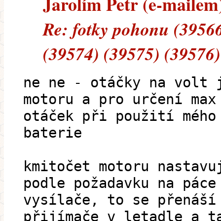
Jarolím Petr (e-mailem)
Re: fotky pohonu (39566
(39574) (39575) (39576)
ne ne - otáčky na volt 
motoru a pro určení max
otáček při použití mého
baterie
kmitočet motoru nastavu
podle požadavku na páce
vysílače, to se přenáší
přijímače v letadle a t