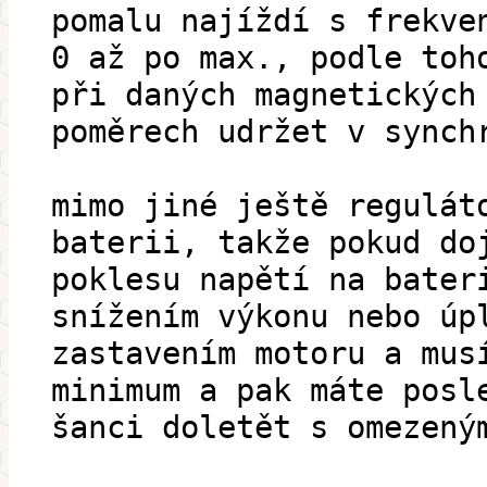
pomalu najíždí s frekve
0 až po max., podle toh
při daných magnetických
poměrech udržet v synch
mimo jiné ještě regulát
baterii, takže pokud do
poklesu napětí na bater
snížením výkonu nebo úp
zastavením motoru a mus
minimum a pak máte posl
šanci doletět s omezený