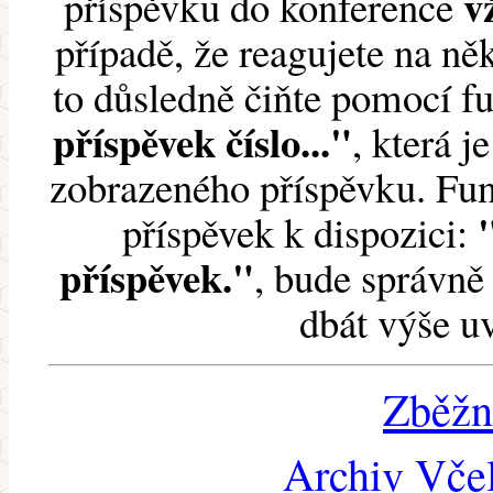
v
příspěvku do konference
případě, že reagujete na něk
to důsledně čiňte pomocí 
příspěvek číslo..."
, která j
zobrazeného příspěvku. Fun
příspěvek k dispozici:
příspěvek."
, bude správně 
dbát výše u
Zběžn
Archiv Včel