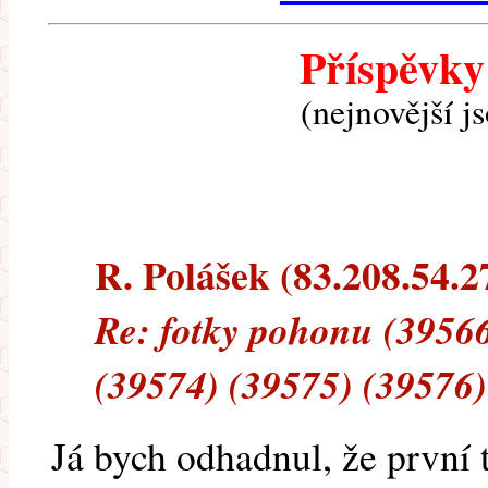
Příspěvky
(nejnovější j
R. Polášek (83.208.54.27
Re: fotky pohonu (39566
(39574) (39575) (39576)
Já bych odhadnul, že první 