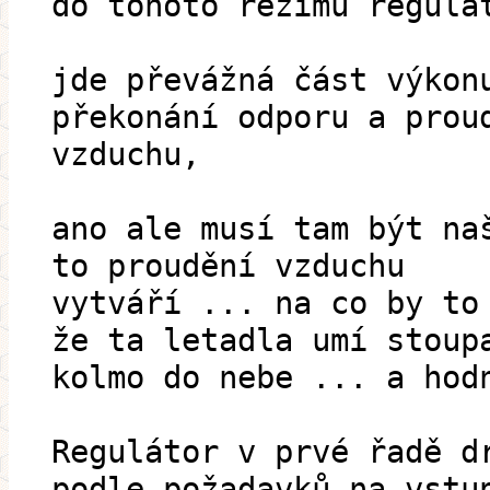
do tohoto režimu regulá
jde převážná část výkon
překonání odporu a prou
vzduchu,
ano ale musí tam být na
to proudění vzduchu
vytváří ... na co by to
že ta letadla umí stoup
kolmo do nebe ... a hod
Regulátor v prvé řadě d
podle požadavků na vstu