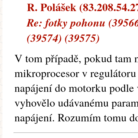
R. Polášek (83.208.54.27
Re: fotky pohonu (39566
(39574) (39575)
V tom případě, pokud tam n
mikroprocesor v regulátoru
napájení do motorku podle v
vyhovělo udávanému parame
napájení. Rozumím tomu d