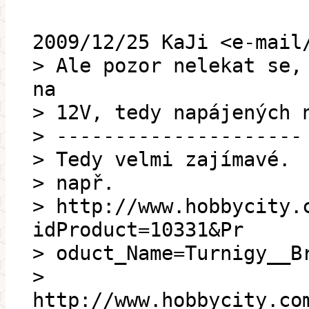
2009/12/25 KaJi <e-mail
> Ale pozor nelekat se,
na
> 12V, tedy napájených 
> ---------------------
> Tedy velmi zajímavé.
> např.
> http://www.hobbycity.
idProduct=10331&Pr
> oduct_Name=Turnigy__B
>
http://www.hobbycity.co