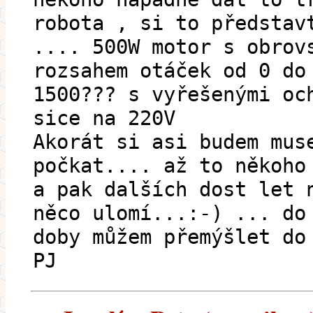
robota , si to představ
.... 500W motor s obrov
rozsahem otáček od 0 do
1500??? s vyřešenými oc
sice na 220V
Akorát si asi budem mus
počkat.... až to někoho
a pak dalších dost let 
něco ulomí...:-) ... do
doby můžem přemýšlet do
PJ