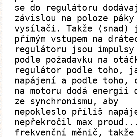
se do regulátoru dodáva
závislou na poloze páky
vysílači. Takže (snad) 
přímým vstupem na dráte
regulátoru jsou impulsy
podle požadavku na otáč
regulátor podle toho, j
napájení a podle toho, 
na motoru dodá energii 
ze synchronismu, aby
nepokleslo příliš napáj
nepřekročil max proud..
frekvenční měnič, takže