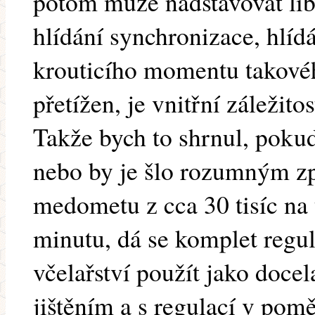
potom může nadstavovat lib
hlídání synchronizace, hlídá
krouticího momentu takové
přetížen, je vnitřní záležitos
Takže bych to shrnul, poku
nebo by je šlo rozumným zp
medometu z cca 30 tisíc na
minutu, dá se komplet regu
včelařství použít jako doce
jištěním a s regulací v pom