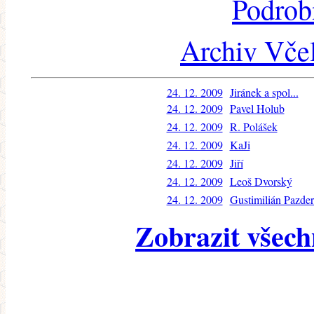
Podrob
Archiv Včel
24. 12. 2009
Jiránek a spol...
24. 12. 2009
Pavel Holub
24. 12. 2009
R. Polášek
24. 12. 2009
KaJi
24. 12. 2009
Jiří
24. 12. 2009
Leoš Dvorský
24. 12. 2009
Gustimilián Pazde
Zobrazit všech