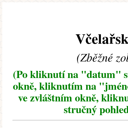
Včelařsk
(Zběžné zo
(Po kliknutí na "datum" 
okně, kliknutím na "jméno
ve zvláštním okně, klikn
stručný pohled