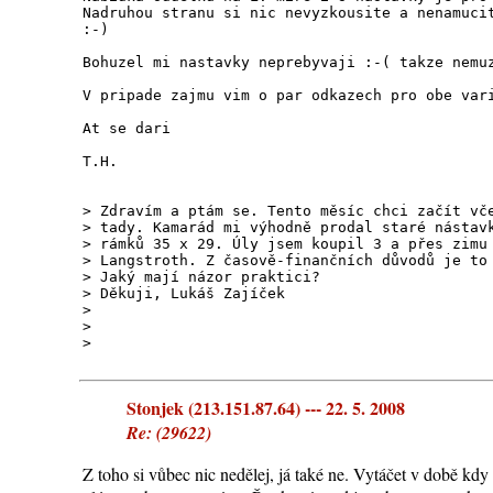
Nadruhou stranu si nic nevyzkousite a nenamuci
:-)
Bohuzel mi nastavky neprebyvaji :-( takze nemu
V pripade zajmu vim o par odkazech pro obe var
At se dari
T.H.
> Zdravím a ptám se. Tento měsíc chci začít vč
> tady. Kamarád mi výhodně prodal staré nástav
> rámků 35 x 29. Úly jsem koupil 3 a přes zimu
> Langstroth. Z časově-finančních důvodů je to
> Jaký mají názor praktici?
> Děkuji, Lukáš Zajíček
>
>
>
Stonjek (213.151.87.64) --- 22. 5. 2008
Re: (29622)
Z toho si vůbec nic nedělej, já také ne. Vytáčet v době kd