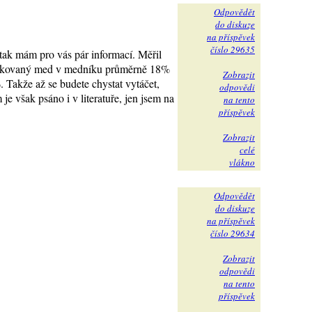
Odpovědět
do diskuze
na příspěvek
číslo 29635
 tak mám pro vás pár informací. Měřil
avíčkovaný med v medníku průměrně 18%
Zobrazit
Takže až se budete chystat vytáčet,
odpovědi
e však psáno i v literatuře, jen jsem na
na tento
příspěvek
Zobrazit
celé
vlákno
Odpovědět
do diskuze
na příspěvek
číslo 29634
Zobrazit
odpovědi
na tento
příspěvek