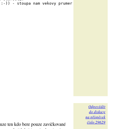
 :-)) - stoupa nam vekovy prumer
Odpovědět
do diskuze
na příspěvek
číslo 29629
pouze ten kdo bere pouze zavíčkované