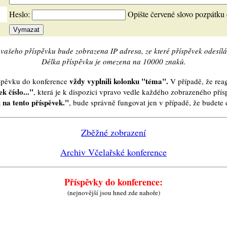
Heslo:
Opište červené slovo pozpátku
vašeho příspěvku bude zobrazena IP adresa, ze které příspěvek odesílá
Délka příspěvku je omezena na 10000 znaků.
vždy vyplnili kolonku "téma".
íspěvku do konference
V případě, že reag
k číslo..."
, která je k dispozici vpravo vedle každého zobrazeného pří
 na tento příspěvek."
, bude správně fungovat jen v případě, že budet
Zběžné zobrazení
Archiv Včelařské konference
Příspěvky do konference:
(nejnovější jsou hned zde nahoře)