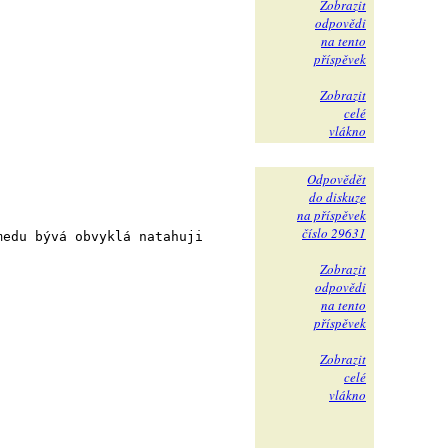
Zobrazit
odpovědi
na tento
příspěvek
Zobrazit
celé
vlákno
Odpovědět
do diskuze
na příspěvek
číslo 29631
medu bývá obvyklá natahuji
Zobrazit
odpovědi
na tento
příspěvek
Zobrazit
celé
vlákno