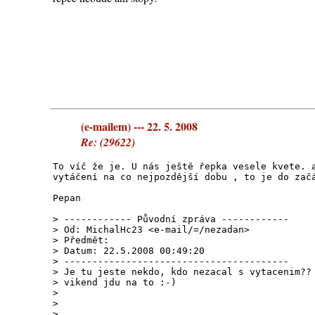
(e-mailem) --- 22. 5. 2008
Re: (29622)
To víč že je. U nás ještě řepka vesele kvete. 
vytáčení na co nejpozdější dobu , to je do zač
Pepan
> ------------ Původní zpráva ------------
> Od: MichalHc23 <e-mail/=/nezadan>
> Předmět:
> Datum: 22.5.2008 00:49:20
> ----------------------------------------
> Je tu jeste nekdo, kdo nezacal s vytacenim??
> vikend jdu na to :-)
>
>
>