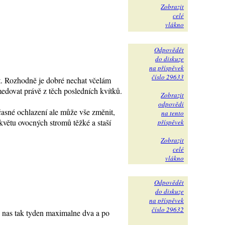
Zobrazit
celé
vlákno
Odpovědět
do diskuze
na příspěvek
číslo 29633
at. Rozhodně je dobré nechat včelám
edovat právě z těch posledních kvítků.
Zobrazit
odpovědi
asné ochlazení ale může vše změnit,
na tento
dkvětu ovocných stromů těžké a staší
příspěvek
Zobrazit
celé
vlákno
Odpovědět
do diskuze
na příspěvek
číslo 29632
 U nas tak tyden maximalne dva a po