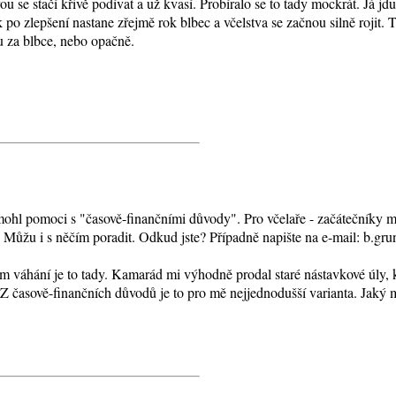
ou se stačí křivě podívat a už kvasí. Probíralo se to tady mockrát. Já j
k po zlepšení nastane zřejmě rok blbec a včelstva se začnou silně rojit.
 za blbce, nebo opačně.
ohl pomoci s "časově-finančními důvody". Pro včelaře - začátečníky 
 Můžu i s něčím poradit. Odkud jste? Případně napište na e-mail: b.gr
itém váhání je to tady. Kamarád mi výhodně prodal staré nástavkové úly,
 Z časově-finančních důvodů je to pro mě nejjednodušší varianta. Jaký m