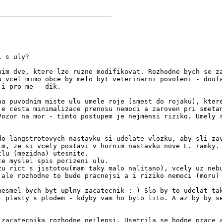
i s uly?
nim dve, ktere lze ruzne modifikovat. Rozhodne bych se z
u vcel mimo obce by melo byt veterinarni povoleni - douf
 i pro me - dik.
na puvodnim miste ulu umele roje (smest do rojaku), kter
je cesta minimalizace prenosu nemoci a zaroven pri smeta
Pozor na mor - timto postupem je nejmensi riziko. Umely 
do langstrotovych nastavku si udelate vlozku, aby sli za
im, ze si vcely postavi v hornim nastavku nove L. ramky.
tlu (mezidna) utesnite.
te myslel spis porizeni ulu.
zu rict s jistotou(mam taky malo nalitano), vcely uz neb
 ale rozhodne to bude pracnejsi a i riziko nemoci (moru)
nesmel bych byt uplny zacatecnik :-) Slo by to udelat ta
i plasty s plodem - kdyby vam ho bylo lito. A az by by s
 zacatecnika rozhodne nejlepsi. Usetrila se hodne prace 