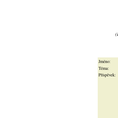
(
Jméno:
Téma:
Příspěvek: