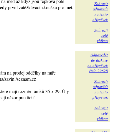
du na med až když jsou řepková pole
Zobrazit
 Tedy první zatěžkávací zkouška pro met.
odpovědi
na tento
příspěvek
Zobrazit
celé
vlákno
Odpovědět
do diskuze
na příspěvek
číslo 29628
mám na prodej oddělky na míře
una/zavin./seznam.cz
Zobrazit
odpovědi
 které mají rozměr rámků 35 x 29. Úly
na tento
ají názor praktici?
příspěvek
Zobrazit
celé
vlákno