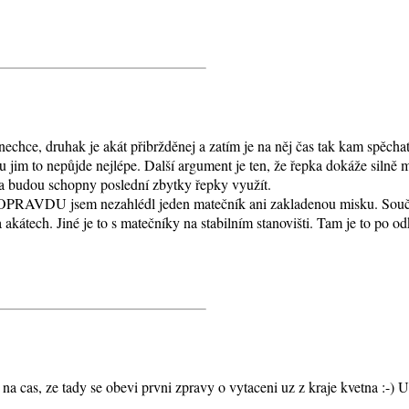
 nechce, druhak je akát přibržděnej a zatím je na něj čas tak kam spěch
jim to nepůjde nejlépe. Další argument je ten, že řepka dokáže silně m
y a budou schopny poslední zbytky řepky využít.
a OPRAVDU jsem nezahlédl jeden matečník ani zakladenou misku. Souč
 akátech. Jiné je to s matečníky na stabilním stanovišti. Tam je to po o
t na cas, ze tady se obevi prvni zpravy o vytaceni uz z kraje kvetna :-)