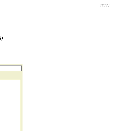
78731
ů)