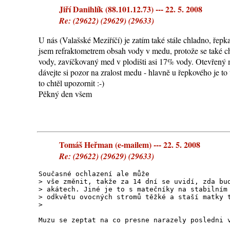
Jiří Danihlík (88.101.12.73) --- 22. 5. 2008
Re: (29622) (29629) (29633)
U nás (Valašské Meziříčí) je zatím také stále chladno, řep
jsem refraktometrem obsah vody v medu, protože se také c
vody, zavíčkovaný med v plodišti asi 17% vody. Otevřený 
dávejte si pozor na zralost medu - hlavně u řepkového je to
to chtěl upozornit :-)
Pěkný den všem
Tomáš Heřman (e-mailem) --- 22. 5. 2008
Re: (29622) (29629) (29633)
Současné ochlazení ale může
> vše změnit, takže za 14 dní se uvidí, zda bu
> akátech. Jiné je to s matečníky na stabilním
> odkvětu ovocných stromů těžké a staší matky 
>
Muzu se zeptat na co presne narazely posledni 