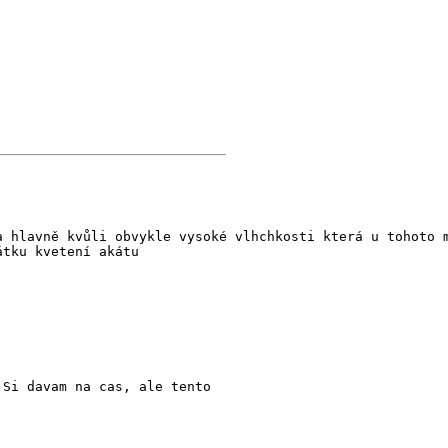
a hlavně kvůli obvykle vysoké vlhchkosti která u tohoto 
átku kvetení akátu
 Si davam na cas, ale tento