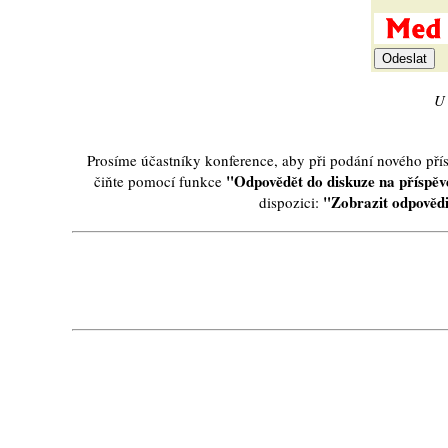
U 
Prosíme účastníky konference, aby při podání nového př
"Odpovědět do diskuze na příspěve
čiňte pomocí funkce
"Zobrazit odpovědi
dispozici: