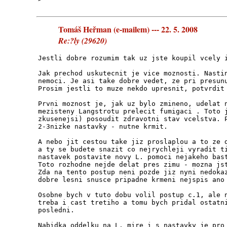
Tomáš Heřman (e-mailem) --- 22. 5. 2008
Re:?ly (29620)
Jestli dobre rozumim tak uz jste koupil vcely 
Jak prechod uskutecnit je vice moznosti. Nasti
nemoci. Je asi take dobre vedet, ze pri presun
Prosim jestli to muze nekdo upresnit, potvrdit
Prvni moznost je, jak uz bylo zmineno, udelat 
mezisteny Langstrotu prelecit fumigaci . Toto 
zkusenejsi) posoudit zdravotni stav vcelstva. 
2-3nizke nastavky - nutne krmit.
A nebo jit cestou take jiz proslaplou a to ze 
a ty se budete snazit co nejrychleji vyradit t
nastavek postavite novy L. pomoci nejakeho bas
Toto rozhodne nejde delat pres zimu - mozna js
Zda na tento postup neni pozde jiz nyni nedoka
dobre lesni snusce pripadne krmeni nejspis ano
Osobne bych v tuto dobu volil postup c.1, ale 
treba i cast tretiho a tomu bych pridal ostatn
posledni.
Nabidka oddelku na L. mire i s nastavky je pro