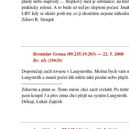
plásty nebo naprostý .... Řepkový med je substance, na kter
prakticky zelená. A to bude už teď po zlepšení počasí. Jina
LBV kdy se ukáže jestli my co jí zkoušíme nejsme náhodou
Zdraví R. Stonjek
Bronislav Gruna (89.235.19.203) --- 22. 5. 2008
Re: úly (29620)
Doporučuji začít rovnou v Langstrothu. Možná bych vám m
Langstroth a manší počet úlů můžu také prodat nebo půjčit.
----------------------------
Zdravím a ptám se. Tento měsíc chci začít včelařit. Po let
jsem koupil 3 a přes zimu chci přejít na systém Langstroth.
Děkuji, Lukáš Zajíček