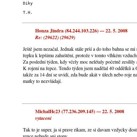
Diky
T.H.
Honza Jindra (84.244.103.226) --- 22. 5. 2008
Re: (29622) (29629)
Ještě jsem nezačal. Jednak stále prší a do toho bahna se mi
řepku k lepšímu zahuštění, protože v tomto vlhkém vzduchu 
Za poslední týden, kdy včely moc nelétaly početně zesílil
K rojení na řepce. Tendo týden jsem nadělal 40 oddělků 
takže za 14 dní se uvidí, zda bude akát v úlech nebo roje na
matky to nezvládají.
MichalHc23 (77.236.209.145) --- 22. 5. 2008
vytaceni
Tak to je super, ja si prave rikam, ze si davam vzdycky dos
repce nebude ani stopy.