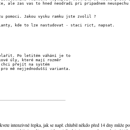
te, ale zas vas to hned neodradi pri pripadnem neuspechu
zu pomoci. Jakou vysku ramku jste zvolil ?
ianty, kde to lze nastudovat - staci rict, napsat.
elařit. Po letitém váhání je to
kové úly, které mají rozměr
 chci přejít na systém
 pro mě nejjednodušší varianta.
y kvete intenzivně řepka, jak se např. chlubil někdo před 14 dny může 