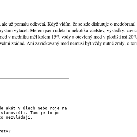
ka ale už pomalu odkvétá. Když vidím, že se zde diskutuje o medobraní,
hystám vytáčet. Měření jsem udělal u několika včelstev, výsledky: z
med v medníku měl kolem 15% vody a otevřený med v plodišti asi 20%. 
 velmi zrádné. Ani zavíčkovaný med nemusí být vždy nutně zralý, o tom j
de akát v úlech nebo roje na
 stanovišti. Tam je to po
to nezvládají.
vety?