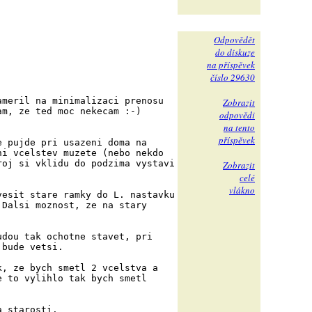
Odpovědět
do diskuze
na příspěvek
číslo 29630
ameril na minimalizaci prenosu
Zobrazit
am, ze ted moc nekecam :-)
odpovědi
na tento
příspěvek
e pujde pri usazeni doma na
ni vcelstev muzete (nebo nekdo
roj si vklidu do podzima vystavi
Zobrazit
celé
vlákno
vesit stare ramky do L. nastavku
 Dalsi moznost, ze na stary
udou tak ochotne stavet, pri
 bude vetsi.
k, ze bych smetl 2 vcelstva a
e to vylihlo tak bych smetl
a starosti.