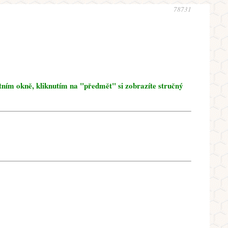
78731
tním okně, kliknutím na "předmět" si zobrazíte stručný