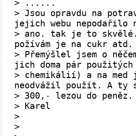
> ......
> Jsou opravdu na potra
jejich webu nepodařilo 
> ano. tak je to skvělé
požívám je na cukr atd.
> Přemýšlel jsem o něče
jich doma pár použitých
> chemikálií) a na med 
neodvážil použít. A ty 
> 300,- lezou do peněz.
> Karel
>
>