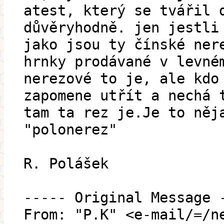
atest, který se tvářil 
důvěryhodně. jen jestli
jako jsou ty čínské ner
hrnky prodávané v levné
nerezové to je, ale kdo
zapomene utřít a nechá 
tam ta rez je.Je to něj
"polonerez"
R. Polášek
----- Original Message 
From: "P.K" <e-mail/=/n