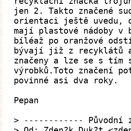
recyklační značka trojú
jen 2. Takto značené su
orientaci ještě uvedu, 
mají plastové nádoby v 
bíléaž po oranžové odst
bývají již z recyklátů 
značeny a lze se s tím 
výrobků.Toto značení po
povinné asi dva roky.
Pepan
> ------------ Původní 
> Od: Zden?k Duk?t <zde