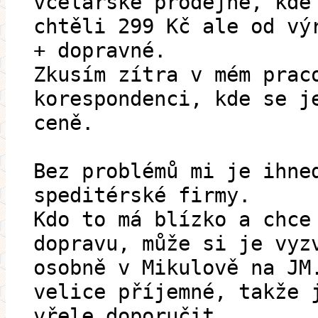
včelařské prodejně, kde
chtěli 299 Kč ale od vý
+ dopravné.
Zkusím zítra v mém prac
korespondenci, kde se j
ceně.
Bez problémů mi je ihne
speditérské firmy.
Kdo to má blízko a chce
dopravu, může si je vyz
osobně v Mikulově na JM
velice příjemné, takže 
vřele doporučit.