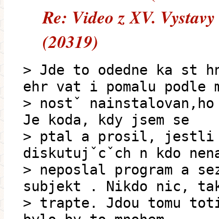
Re: Video z XV. Vystavy
(20319)
> Jde to odedne ka st h
ehr vat i pomalu podle 
> nostˇ nainstalovan‚ho
Je koda, kdy jsem se
> ptal a prosil, jestli
diskutujˇcˇch n kdo nen
> neposlal program a se
subjekt . Nikdo nic, ta
> trapte. Jdou tomu tot