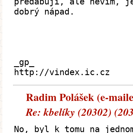
předabuji, ale nevím, j
dobrý nápad.
_gp_
http://vindex.ic.cz
Radim Polášek (e-mailem
Re: kbelíky (20302) (20
No, byl k tomu na jedno