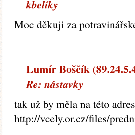
kbelíky
Moc děkuji za potravinářsk
Lumír Boščík (89.24.5.49
Re: nástavky
tak už by měla na této adres
http://vcely.or.cz/files/predn