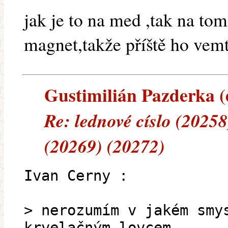
jak je to na med ,tak na to
magnet,takže příště ho vemt
Gustimilián Pazderka (e
Re: lednové císlo (2025
(20269) (20272)
Ivan Cerny :
> nerozumím v jakém smy
krvelačným lovcem