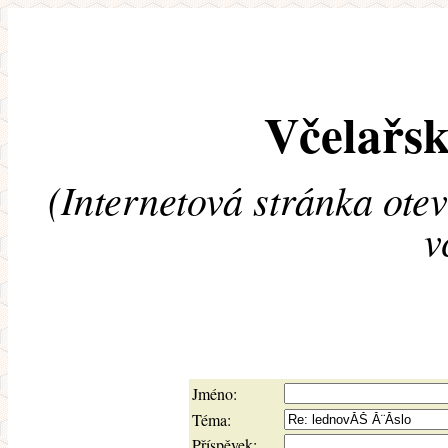
Včelařsk
(Internetová stránka ote
v
Jméno:
Téma:
Příspěvek: