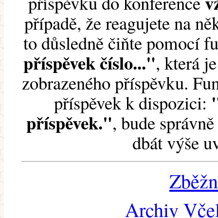
v
příspěvku do konference
případě, že reagujete na něk
to důsledně čiňte pomocí 
příspěvek číslo..."
, která j
zobrazeného příspěvku. Fun
příspěvek k dispozici:
příspěvek."
, bude správně 
dbát výše u
Zběžn
Archiv Včel