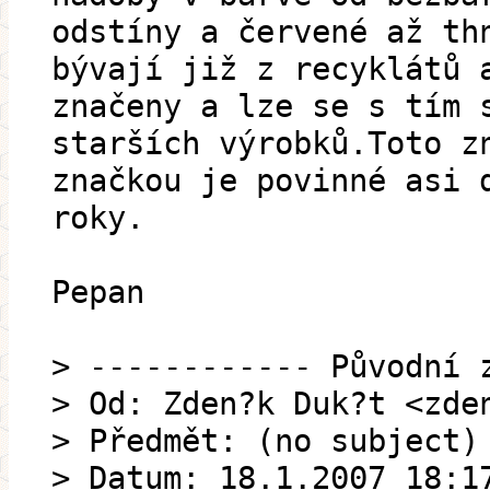
odstíny a červené až th
bývají již z recyklátů 
značeny a lze se s tím 
starších výrobků.Toto z
značkou je povinné asi 
roky.
Pepan
> ------------ Původní 
> Od: Zden?k Duk?t <zde
> Předmět: (no subject)
> Datum: 18.1.2007 18:1