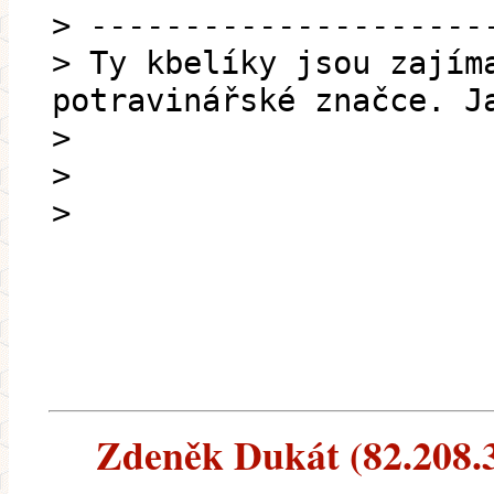
> ---------------------
> Ty kbelíky jsou zajím
potravinářské značce. J
>
>
>
Zdeněk Dukát (82.208.37