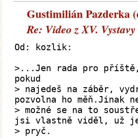
Gustimilián Pazderka (e
Re: Video z XV. Vystavy
Od: kozlik:
>...Jen rada pro příště
pokud
> najedeš na záběr, vyd
pozvolna ho měň.Jinak n
> možné se na to soustř
jsi vlastně viděl, už j
> pryč.