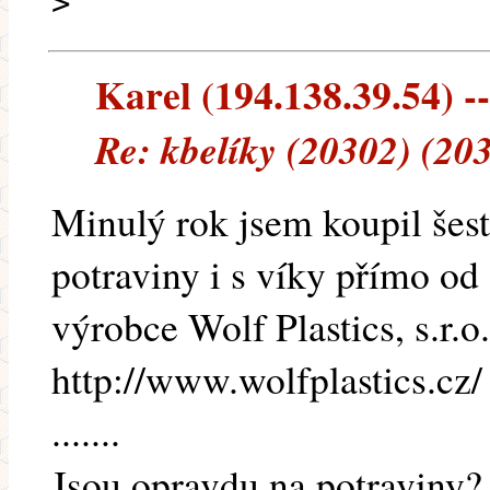
>
Karel (194.138.39.54) --
Re: kbelíky (20302) (20
Minulý rok jsem koupil šes
potraviny i s víky přímo od
výrobce Wolf Plastics, s.r.o.
http://www.wolfplastics.cz/
.......
Jsou opravdu na potraviny?