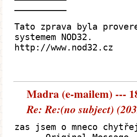
__________
Tato zprava byla prover
systemem NOD32.
http://www.nod32.cz
Madra (e-mailem) --- 18
Re: Re:(no subject) (20
zas jsem o mneco chytře