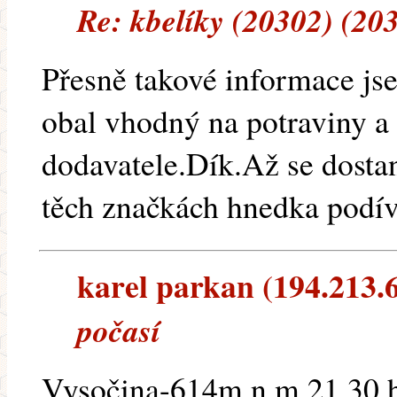
Re: kbelíky (20302) (20
Přesně takové informace js
obal vhodný na potraviny a 
dodavatele.Dík.Až se dosta
těch značkách hnedka podí
karel parkan (194.213.62
počasí
Vysočina-614m.n m.21.30 h