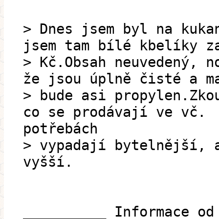
> Dnes jsem byl na kuka
jsem tam bílé kbelíky z
> Kč.Obsah neuvedený, n
že jsou úplně čisté a m
> bude asi propylen.Zko
co se prodávají ve vč.
potřebách
> vypadají bytelnější, 
vyšší.
__________ Informace od