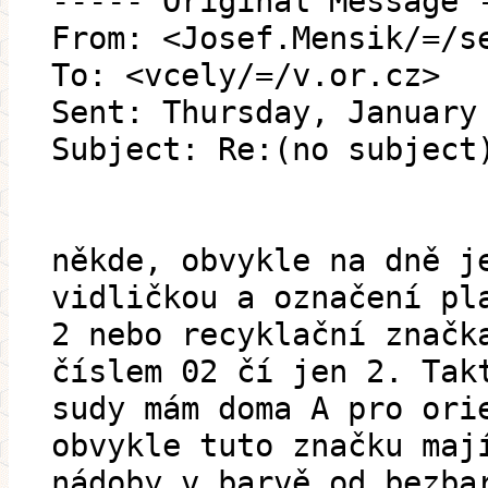
----- Original Message 
From: <Josef.Mensik/=/s
To: <vcely/=/v.or.cz>
Sent: Thursday, January
Subject: Re:(no subject
někde, obvykle na dně j
vidličkou a označení pl
2 nebo recyklační značk
číslem 02 čí jen 2. Tak
sudy mám doma A pro ori
obvykle tuto značku maj
nádoby v barvě od bezba