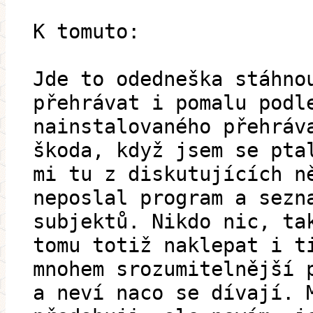
K tomuto:
Jde to odedneška stáhno
přehrávat i pomalu podl
nainstalovaného přehráv
škoda, když jsem se pta
mi tu z diskutujících n
neposlal program a sezn
subjektů. Nikdo nic, ta
tomu totiž naklepat i t
mnohem srozumitelnější 
a neví naco se dívají. 