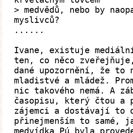
> medvědů, nebo by naop
myslivců?
......
Ivane, existuje mediáln
ten, co něco zveřejňuje
dané upozornění, že to 
mladistvé a mládež. Pro
nic takového nemá. A zá
časopisu, který čtou a 
zájemci a dostávají to 
přinejmenším to samé, j
medvídka Pú byla proved