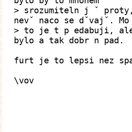
bylo by to mnohem
> srozumiteln j ˇ proty
nevˇ naco se dˇvajˇ. M
> to je t p edabuji, al
bylo a tak dobr n pad.
furt je to lepsi nez sp
\vov