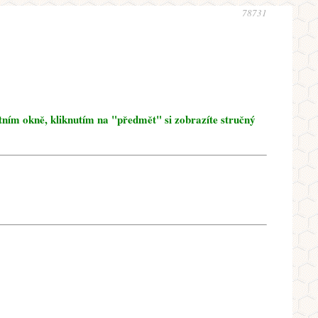
78731
tním okně, kliknutím na "předmět" si zobrazíte stručný